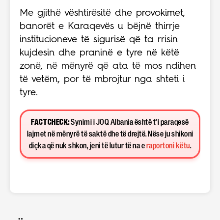
Me gjithë vështirësitë dhe provokimet,
banorët e Karaqevës u bëjnë thirrje
institucioneve të sigurisë që ta rrisin
kujdesin dhe praninë e tyre në këtë
zonë, në mënyrë që ata të mos ndihen
të vetëm, por të mbrojtur nga shteti i
tyre.
FACT CHECK:
Synimi i JOQ Albania është t’i paraqesë
lajmet në mënyrë të saktë dhe të drejtë. Nëse ju shikoni
diçka që nuk shkon, jeni të lutur të na e
raportoni këtu
.