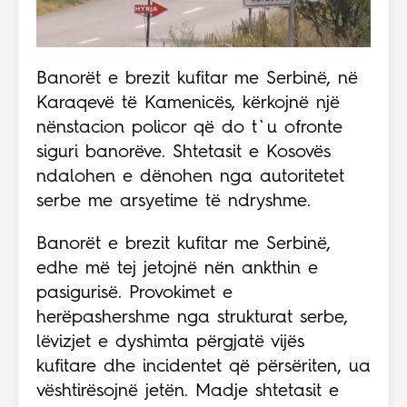
Banorët e brezit kufitar me Serbinë, në
Karaqevë të Kamenicës, kërkojnë një
nënstacion policor që do t`u ofronte
siguri banorëve. Shtetasit e Kosovës
ndalohen e dënohen nga autoritetet
serbe me arsyetime të ndryshme.
Banorët e brezit kufitar me Serbinë,
edhe më tej jetojnë nën ankthin e
pasigurisë. Provokimet e
herëpashershme nga strukturat serbe,
lëvizjet e dyshimta përgjatë vijës
kufitare dhe incidentet që përsëriten, ua
vështirësojnë jetën. Madje shtetasit e