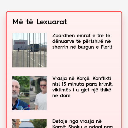
Më të Lexuarat
Zbardhen emrat e tre të
dënuarve të përfshirë në
sherrin në burgun e Fierit
Vrasja në Korçë: Konflikti
nisi 15 minuta para krimit,
viktimës i u gjet një thikë
në dorë
Detaje nga vrasja në
Korçë: Shoku e ndoqi nga