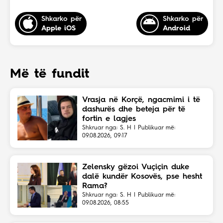
Shkarko për
Shkarko për
Apple iOS
Android
Më të fundit
Vrasja në Korçë, ngacmimi i të
dashurës dhe beteja për të
fortin e lagjes
Shkruar nga: S. H | Publikuar më:
09.08.2026, 09:17
Zelensky gëzoi Vuçiçin duke
dalë kundër Kosovës, pse hesht
Rama?
Shkruar nga: S. H | Publikuar më:
09.08.2026, 08:55