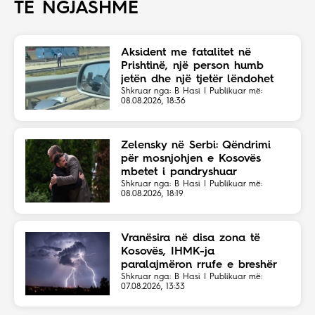
TË NGJASHME
Aksident me fatalitet në
Prishtinë, një person humb
jetën dhe një tjetër lëndohet
Shkruar nga: B Hasi | Publikuar më:
08.08.2026, 18:36
Zelensky në Serbi: Qëndrimi
për mosnjohjen e Kosovës
mbetet i pandryshuar
Shkruar nga: B Hasi | Publikuar më:
08.08.2026, 18:19
Vranësira në disa zona të
Kosovës, IHMK-ja
paralajmëron rrufe e breshër
Shkruar nga: B Hasi | Publikuar më:
07.08.2026, 13:33