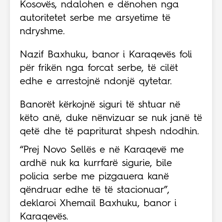
Kosovës, ndalohen e dënohen nga
autoritetet serbe me arsyetime të
ndryshme.
Nazif Baxhuku, banor i Karaqevës foli
për frikën nga forcat serbe, të cilët
edhe e arrestojnë ndonjë qytetar.
Banorët kërkojnë siguri të shtuar në
këto anë, duke nënvizuar se nuk janë të
qetë dhe të papriturat shpesh ndodhin.
“Prej Novo Sellës e në Karaqevë me
ardhë nuk ka kurrfarë sigurie, bile
policia serbe me pizgauera kanë
qëndruar edhe të të stacionuar”,
deklaroi Xhemail Baxhuku, banor i
Karaqevës.