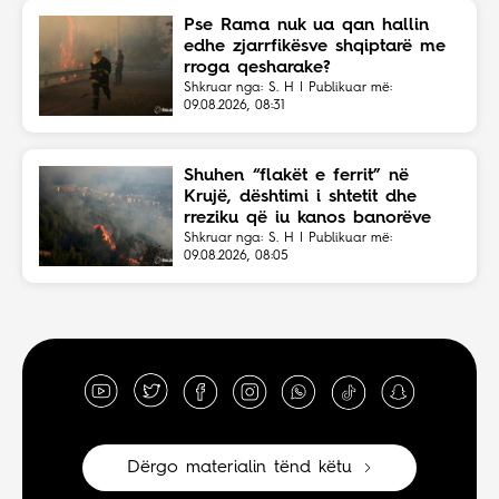
Pse Rama nuk ua qan hallin
edhe zjarrfikësve shqiptarë me
rroga qesharake?
Shkruar nga: S. H | Publikuar më:
09.08.2026, 08:31
Shuhen “flakët e ferrit” në
Krujë, dështimi i shtetit dhe
rreziku që iu kanos banorëve
Shkruar nga: S. H | Publikuar më:
09.08.2026, 08:05
Dërgo materialin tënd këtu