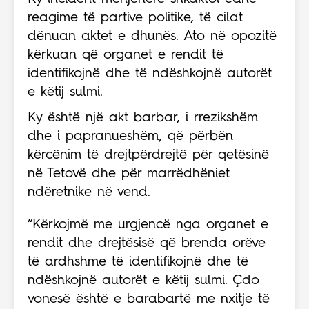
reagime të partive politike, të cilat
dënuan aktet e dhunës. Ato në opozitë
kërkuan që organet e rendit të
identifikojnë dhe të ndëshkojnë autorët
e këtij sulmi.
Ky është një akt barbar, i rrezikshëm
dhe i papranueshëm, që përbën
kërcënim të drejtpërdrejtë për qetësinë
në Tetovë dhe për marrëdhëniet
ndëretnike në vend.
“Kërkojmë me urgjencë nga organet e
rendit dhe drejtësisë që brenda orëve
të ardhshme të identifikojnë dhe të
ndëshkojnë autorët e këtij sulmi. Çdo
vonesë është e barabartë me nxitje të