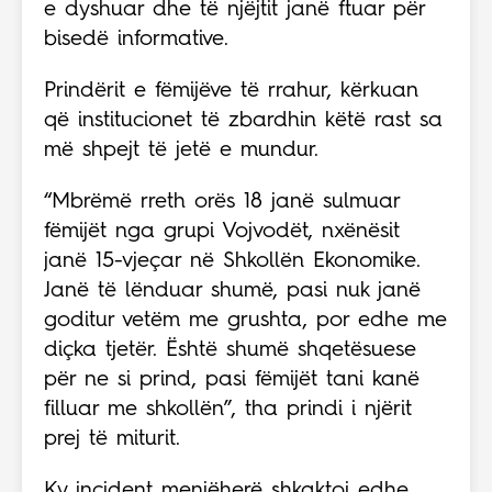
e dyshuar dhe të njëjtit janë ftuar për
bisedë informative.
Prindërit e fëmijëve të rrahur, kërkuan
që institucionet të zbardhin këtë rast sa
më shpejt të jetë e mundur.
“Mbrëmë rreth orës 18 janë sulmuar
fëmijët nga grupi Vojvodët, nxënësit
janë 15-vjeçar në Shkollën Ekonomike.
Janë të lënduar shumë, pasi nuk janë
goditur vetëm me grushta, por edhe me
diçka tjetër. Është shumë shqetësuese
për ne si prind, pasi fëmijët tani kanë
filluar me shkollën”, tha prindi i njërit
prej të miturit.
Ky incident menjëherë shkaktoi edhe