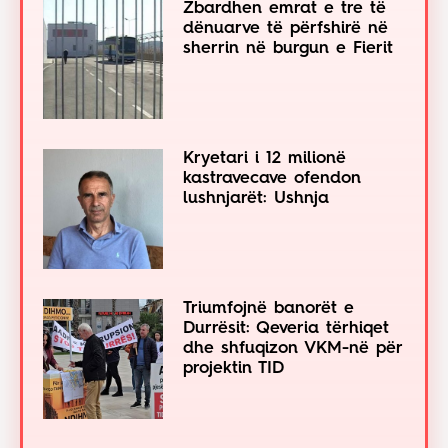
Zbardhen emrat e tre të
dënuarve të përfshirë në
sherrin në burgun e Fierit
Kryetari i 12 milionë
kastravecave ofendon
lushnjarët: Ushnja
Triumfojnë banorët e
Durrësit: Qeveria tërhiqet
dhe shfuqizon VKM-në për
projektin TID