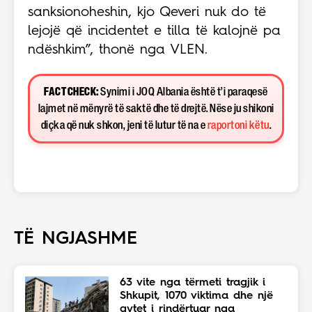
sanksionoheshin, kjo Qeveri nuk do të
lejojë që incidentet e tilla të kalojnë pa
ndëshkim”, thonë nga VLEN.
FACT CHECK:
Synimi i JOQ Albania është t’i paraqesë
lajmet në mënyrë të saktë dhe të drejtë. Nëse ju shikoni
diçka që nuk shkon, jeni të lutur të na e
raportoni këtu
.
TË NGJASHME
63 vite nga tërmeti tragjik i
Shkupit, 1070 viktima dhe një
qytet i rindërtuar nga