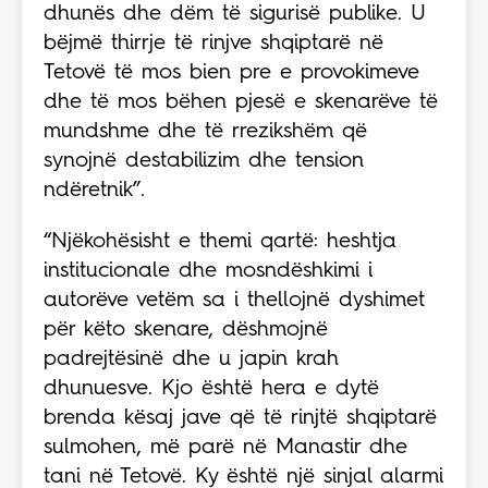
dhunës dhe dëm të sigurisë publike. U
bëjmë thirrje të rinjve shqiptarë në
Tetovë të mos bien pre e provokimeve
dhe të mos bëhen pjesë e skenarëve të
mundshme dhe të rrezikshëm që
synojnë destabilizim dhe tension
ndëretnik”.
“Njëkohësisht e themi qartë: heshtja
institucionale dhe mosndëshkimi i
autorëve vetëm sa i thellojnë dyshimet
për këto skenare, dëshmojnë
padrejtësinë dhe u japin krah
dhunuesve. Kjo është hera e dytë
brenda kësaj jave që të rinjtë shqiptarë
sulmohen, më parë në Manastir dhe
tani në Tetovë. Ky është një sinjal alarmi