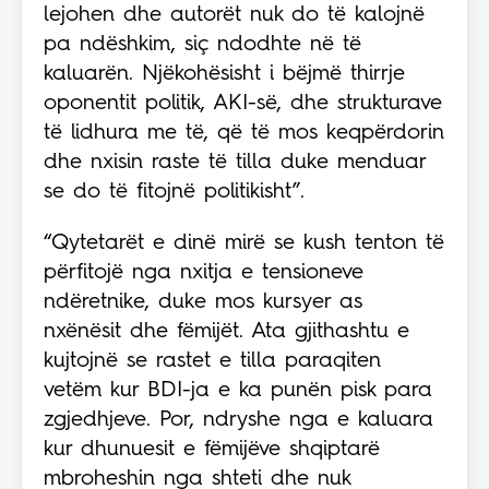
lejohen dhe autorët nuk do të kalojnë
pa ndëshkim, siç ndodhte në të
kaluarën. Njëkohësisht i bëjmë thirrje
oponentit politik, AKI-së, dhe strukturave
të lidhura me të, që të mos keqpërdorin
dhe nxisin raste të tilla duke menduar
se do të fitojnë politikisht”.
“Qytetarët e dinë mirë se kush tenton të
përfitojë nga nxitja e tensioneve
ndëretnike, duke mos kursyer as
nxënësit dhe fëmijët. Ata gjithashtu e
kujtojnë se rastet e tilla paraqiten
vetëm kur BDI-ja e ka punën pisk para
zgjedhjeve. Por, ndryshe nga e kaluara
kur dhunuesit e fëmijëve shqiptarë
mbroheshin nga shteti dhe nuk