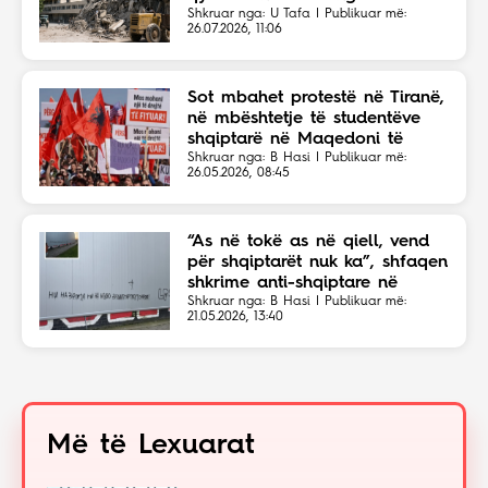
solidariteti botëror
Shkruar nga: U Tafa | Publikuar më:
26.07.2026, 11:06
Sot mbahet protestë në Tiranë,
në mbështetje të studentëve
shqiptarë në Maqedoni të
Veriut
Shkruar nga: B Hasi | Publikuar më:
26.05.2026, 08:45
“As në tokë as në qiell, vend
për shqiptarët nuk ka”, shfaqen
shkrime anti-shqiptare në
Shkup
Shkruar nga: B Hasi | Publikuar më:
21.05.2026, 13:40
Më të Lexuarat