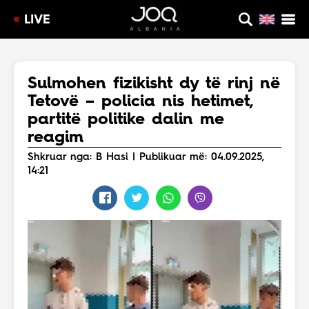
LIVE
Sulmohen fizikisht dy të rinj në
Tetovë – policia nis hetimet,
partitë politike dalin me
reagim
Shkruar nga: B Hasi | Publikuar më: 04.09.2025,
14:21