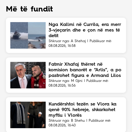
Më të fundit
Nga Kallmi në Currila, era merr
3-vjeçarin dhe e çon në mes të
detit
Shkruar nga: A Shehaj | Publikuar më:
08.08.2026, 16:58
Fatmir Xhafaj thërret në
komision banorët e “Arlis”, a po
pastrohet figura e Armand Lilos
për leje të reja?
Shkruar nga: M Gjini | Publikuar më:
08.08.2026, 16:56
Kundërshtoi tezën se Vlora ka
qenë 90% hebreje, shkarkohet
myftiu i Vlorës
Shkruar nga: B Shehu | Publikuar më:
08.08.2026, 16:40