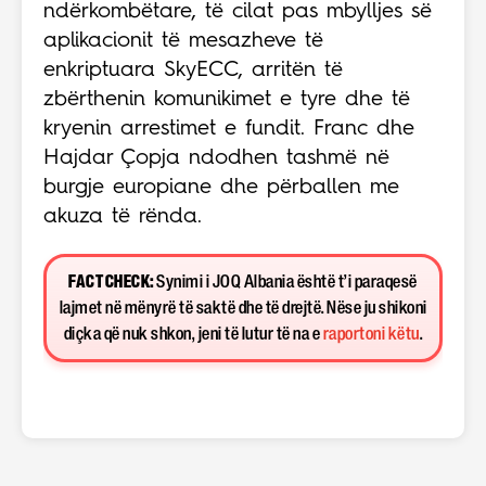
ndërkombëtare, të cilat pas mbylljes së
aplikacionit të mesazheve të
enkriptuara SkyECC, arritën të
zbërthenin komunikimet e tyre dhe të
kryenin arrestimet e fundit. Franc dhe
Hajdar Çopja ndodhen tashmë në
burgje europiane dhe përballen me
akuza të rënda.
FACT CHECK:
Synimi i JOQ Albania është t’i paraqesë
lajmet në mënyrë të saktë dhe të drejtë. Nëse ju shikoni
diçka që nuk shkon, jeni të lutur të na e
raportoni këtu
.