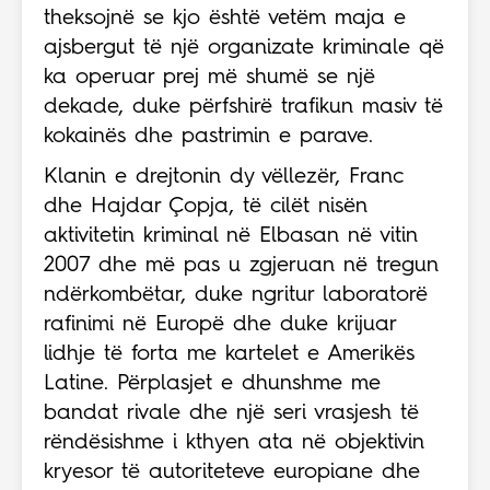
theksojnë se kjo është vetëm maja e
ajsbergut të një organizate kriminale që
ka operuar prej më shumë se një
dekade, duke përfshirë trafikun masiv të
kokainës dhe pastrimin e parave.
Klanin e drejtonin dy vëllezër, Franc
dhe Hajdar Çopja, të cilët nisën
aktivitetin kriminal në Elbasan në vitin
2007 dhe më pas u zgjeruan në tregun
ndërkombëtar, duke ngritur laboratorë
rafinimi në Europë dhe duke krijuar
lidhje të forta me kartelet e Amerikës
Latine. Përplasjet e dhunshme me
bandat rivale dhe një seri vrasjesh të
rëndësishme i kthyen ata në objektivin
kryesor të autoriteteve europiane dhe