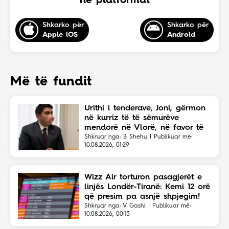
në platformat
Shkarko për
Shkarko për
Apple iOS
Android
Më të fundit
Urithi i tenderave, Joni, gërmon
në kurriz të të sëmurëve
mendorë në Vlorë, në favor të
Eriola Likajt të “Clean Fast”.
Shkruar nga: B Shehu | Publikuar më:
10.08.2026, 01:29
Wizz Air torturon pasagjerët e
linjës Londër-Tiranë: Kemi 12 orë
që presim pa asnjë shpjegim!
Shkruar nga: V Gashi | Publikuar më:
10.08.2026, 00:13