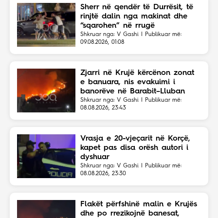
Sherr në qendër të Durrësit, të
rinjtë dalin nga makinat dhe
“sqarohen” në rrugë
Shkruar nga: V Gashi | Publikuar më:
09.08.2026, 01:08
Zjarri në Krujë kërcënon zonat
e banuara, nis evakuimi i
banorëve në Barabit–Lluban
Shkruar nga: V Gashi | Publikuar më:
08.08.2026, 23:43
Vrasja e 20-vjeçarit në Korçë,
kapet pas disa orësh autori i
dyshuar
Shkruar nga: V Gashi | Publikuar më:
08.08.2026, 23:30
Flakët përfshinë malin e Krujës
dhe po rrezikojnë banesat,