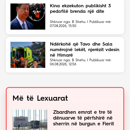
Kina ekzekuton publikisht 3
pedofilë brenda një dite
Shkruar nga: B Shehu | Publikuar më:
07.08.2026, 15:50
Ndërkohë që Tavo dhe Sala
numërojnë lekët, njerëzit vdesin
në Himarë
Shkruar nga: B Shehu | Publikuar më:
06.08.2026, 12:56
Më të Lexuarat
Zbardhen emrat e tre të
dënuarve të përfshirë në
sherrin në burgun e Fierit