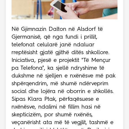
Në Gjimnazin Dalton në Alsdorf të
Gjermanisë, që nga fundi i prillit,
telefonat celularë janë ndaluar
rreptësisht gjatë gjithë ditës shkollore.
Iniciativa, pjesë e projektit "Të Mençur
pa Telefona", ka sjellë ndryshime të
dukshme në sjelljen e nxënësve më pak
shpërqendrim, më shumë ndërveprim
social dhe lojëra në oborrin e shkollës.
Sipas Klara Ptak, përfaqësuese e
nxënësve, ndalimi në fillim hasi në
skepticizëm, por shumë nxënës,
veçanërisht ata më të vegjlit, tashmë e