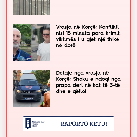
Vrasja në Korçë: Konflikti
nisi 15 minuta para krimit,
viktimës i u gjet një thikë
në dorë
Detaje nga vrasja në
Korçë: Shoku e ndoqi nga
prapa deri në kat të 3-të
dhe e qëlloi