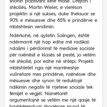
shohin pozitivisht këtë masë. Drejtori i
shkollës, Martin Wieler, e vlerëson
projektin si një sukses, duke theksuar se
90% e mësuesve dhe 85% e prindërve e
mbështesin vendimin.
Ndërkohë, në qytetin Solingen, është
ndërmarrë një hap edhe më radikal:
ndalimi i përdorimit të mediave sociale
për nxënësit e klasës së pestë, jo vetëm
në shkollë, por edhe në shtëpi. Projekti
mbështetet nga një marrëveshje
vullnetare mes prindërve, nxënësve dhe
mësuesve dhe synon të reduktojë
ndikimin negativ të rrjeteve sociale tek
fëmijët e vegjël. Nismëtarët
argumentojnë se vetëm me një qasje të
bashkërenduar shoqërore mund të