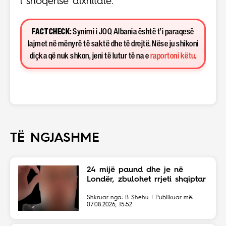
i shoqërisë dixhitale.
FACT CHECK:
Synimi i JOQ Albania është t’i paraqesë
lajmet në mënyrë të saktë dhe të drejtë. Nëse ju shikoni
diçka që nuk shkon, jeni të lutur të na e
raportoni këtu
.
TË NGJASHME
24 mijë paund dhe je në
Londër, zbulohet rrjeti shqiptar
Shkruar nga: B Shehu | Publikuar më:
07.08.2026, 15:52