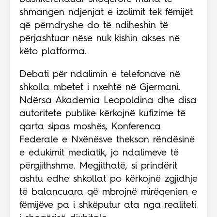
shmangen ndjenjat e izolimit tek fëmijët
që përndryshe do të ndiheshin të
përjashtuar nëse nuk kishin akses në
këto platforma.
Debati për ndalimin e telefonave në
shkolla mbetet i nxehtë në Gjermani.
Ndërsa Akademia Leopoldina dhe disa
autoritete publike kërkojnë kufizime të
qarta sipas moshës, Konferenca
Federale e Nxënësve thekson rëndësinë
e edukimit mediatik, jo ndalimeve të
përgjithshme. Megjithatë, si prindërit
ashtu edhe shkollat po kërkojnë zgjidhje
të balancuara që mbrojnë mirëqenien e
fëmijëve pa i shkëputur ata nga realiteti