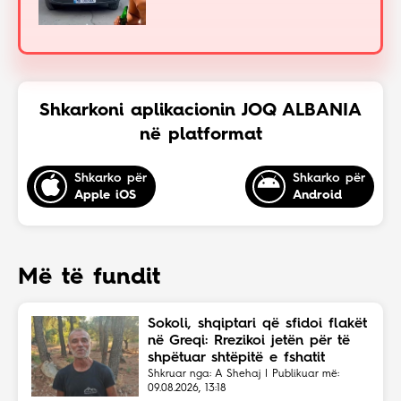
Shkarkoni aplikacionin JOQ ALBANIA
në platformat
Shkarko për
Shkarko për
Apple iOS
Android
Më të fundit
Sokoli, shqiptari që sfidoi flakët
në Greqi: Rrezikoi jetën për të
shpëtuar shtëpitë e fshatit
Shkruar nga: A Shehaj | Publikuar më:
09.08.2026, 13:18