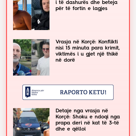
i të dashurës dhe beteja
për të fortin e lagjes
Vrasja në Korçë: Konflikti
nisi 15 minuta para krimit,
viktimës i u gjet një thikë
në dorë
Detaje nga vrasja në
Korçë: Shoku e ndoqi nga
prapa deri në kat të 3-të
dhe e qëlloi