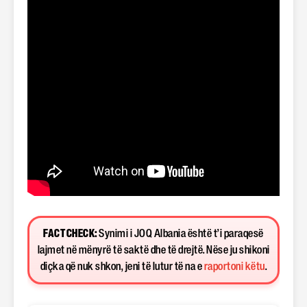
FACT CHECK:
Synimi i JOQ Albania është t’i paraqesë
lajmet në mënyrë të saktë dhe të drejtë. Nëse ju shikoni
diçka që nuk shkon, jeni të lutur të na e
raportoni këtu
.