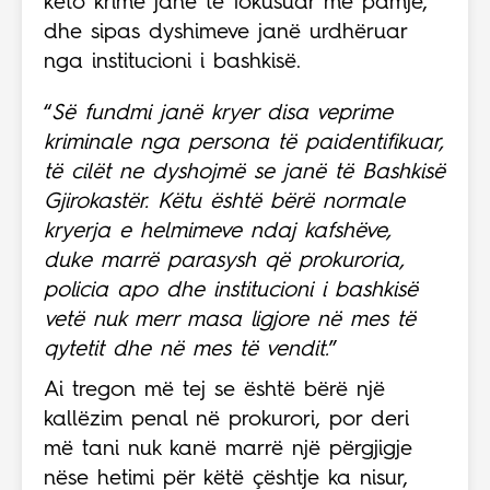
këto krime janë të fokusuar me pamje,
dhe sipas dyshimeve janë urdhëruar
nga institucioni i bashkisë.
“
Së fundmi janë kryer disa veprime
kriminale nga persona të paidentifikuar,
të cilët ne dyshojmë se janë të Bashkisë
Gjirokastër. Këtu është bërë normale
kryerja e helmimeve ndaj kafshëve,
duke marrë parasysh që prokuroria,
policia apo dhe institucioni i bashkisë
vetë nuk merr masa ligjore në mes të
qytetit dhe në mes të vendit.
”
Ai tregon më tej se është bërë një
kallëzim penal në prokurori, por deri
më tani nuk kanë marrë një përgjigje
nëse hetimi për këtë çështje ka nisur,