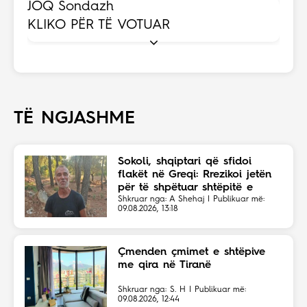
JOQ Sondazh
KLIKO PËR TË VOTUAR
TË NGJASHME
Sokoli, shqiptari që sfidoi
flakët në Greqi: Rrezikoi jetën
për të shpëtuar shtëpitë e
fshatit
Shkruar nga: A Shehaj | Publikuar më:
09.08.2026, 13:18
Çmenden çmimet e shtëpive
me qira në Tiranë
Shkruar nga: S. H | Publikuar më:
09.08.2026, 12:44