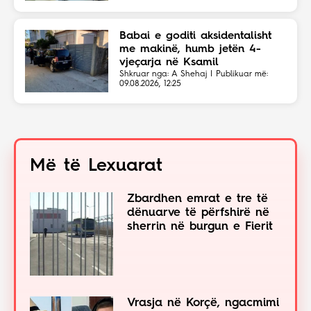
Babai e goditi aksidentalisht
me makinë, humb jetën 4-
vjeçarja në Ksamil
Shkruar nga: A Shehaj | Publikuar më:
09.08.2026, 12:25
Më të Lexuarat
Zbardhen emrat e tre të
dënuarve të përfshirë në
sherrin në burgun e Fierit
Vrasja në Korçë, ngacmimi