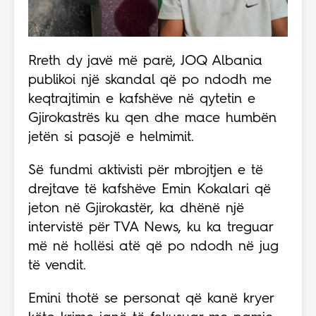
Rreth dy javë më parë, JOQ Albania
publikoi një skandal që po ndodh me
keqtrajtimin e kafshëve në qytetin e
Gjirokastrës ku qen dhe mace humbën
jetën si pasojë e helmimit.
Së fundmi aktivisti për mbrojtjen e të
drejtave të kafshëve Emin Kokalari që
jeton në Gjirokastër, ka dhënë një
intervistë për TVA News, ku ka treguar
më në hollësi atë që po ndodh në jug
të vendit.
Emini thotë se personat që kanë kryer