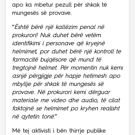
apo ka mbetur pezull për shkak të
mungesës së provave.
“
Është bërë një kallëzim penal në
prokurori! Nuk duhet bërë vetëm
identifikimi i personave që kryejnë
helmimet, por duhet bërë një kontroll te
farmacitë bujqësore që mund të
tregtojnë helmet. Për momentin nuk kemi
asnjë përgjigje për hapje hetimesh apo
mbyllje për shkak të mungesës së
provave. Në prokurori kemi dërguar
materiale me video dhe audio, të cilat
faktojnë se helmimet po kryhen realisht
në qytetin tonë.
”
Më tej aktivisti i bën thirrje publike