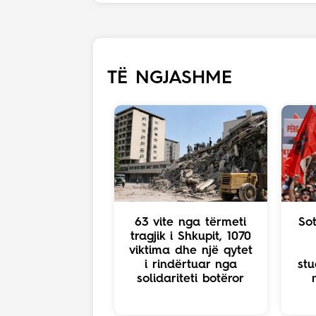
TË NGJASHME
63 vite nga tërmeti
So
tragjik i Shkupit, 1070
viktima dhe një qytet
i rindërtuar nga
stu
solidariteti botëror