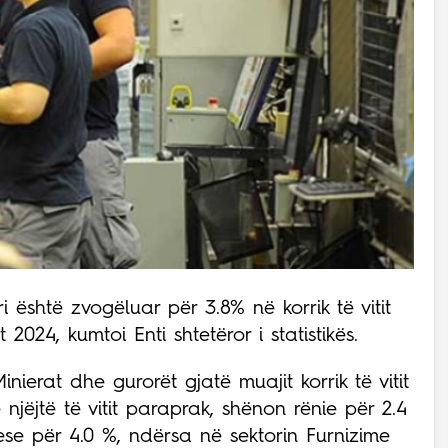
 është zvogëluar për 3.8% në korrik të vitit
 2024, kumtoi Enti shtetëror i statistikës.
nierat dhe gurorët gjatë muajit korrik të vitit
jëjtë të vitit paraprak, shënon rënie për 2.4
ese për 4.0 %, ndërsa në sektorin Furnizime