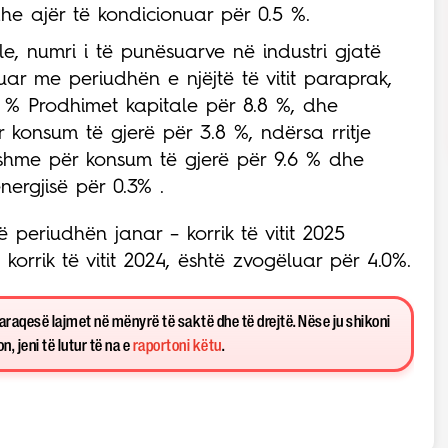
dhe ajër të kondicionuar për 0.5 %.
le, numri i të punësuarve në industri gjatë
asuar me periudhën e njëjtë të vitit paraprak,
9 % Prodhimet kapitale për 8.8 %, dhe
konsum të gjerë për 3.8 %, ndërsa rritje
shme për konsum të gjerë për 9.6 % dhe
nergjisë për 0.3% .
 periudhën janar – korrik të vitit 2025
orrik të vitit 2024, është zvogëluar për 4.0%.
paraqesë lajmet në mënyrë të saktë dhe të drejtë. Nëse ju shikoni
, jeni të lutur të na e
raportoni këtu
.