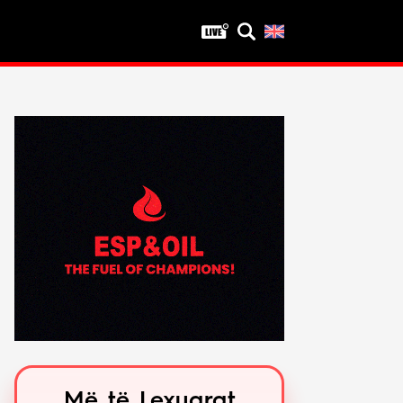
Privatësia
Politika e privatësisë
Kushtet e përdorimit
Më të Lexuarat