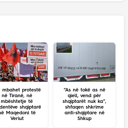
t mbahet protestë
“As në tokë as në
në Tiranë, në
qiell, vend për
mbështetje të
shqiptarët nuk ka”,
dentëve shqiptarë
shfaqen shkrime
në Maqedoni të
anti-shqiptare në
Veriut
Shkup