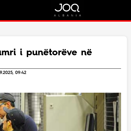
Rreth Nesh
Kontakt
Rreth Nesh
Marketing
Puno me ne!
Kontakt
umri i punëtorëve në
Live
9.2025, 09:42