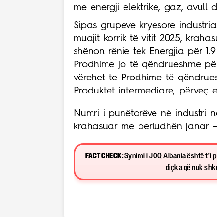
me energji elektrike, gaz, avull 
Sipas grupeve kryesore industria
muajit korrik të vitit 2025, krah
shënon rënie tek Energjia për 1.
Prodhime jo të qëndrueshme për 
vërehet te Prodhime të qëndrue
Produktet intermediare, përveç e
Numri i punëtorëve në industri në
krahasuar me periudhën janar – k
FACT CHECK:
Synimi i JOQ Albania është t’i 
diçka që nuk shkon