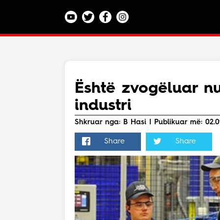
Kategoritë
Veç e Jona
Lajme
Është zvogëluar n
Teknologji
industri
Bota
Argëtim
Shkruar nga: B Hasi | Publikuar më: 02.0
Maqedoni
Share
Share