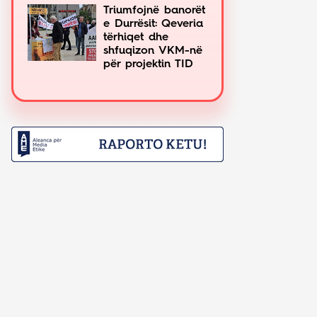
Triumfojnë banorët
e Durrësit: Qeveria
tërhiqet dhe
shfuqizon VKM-në
për projektin TID