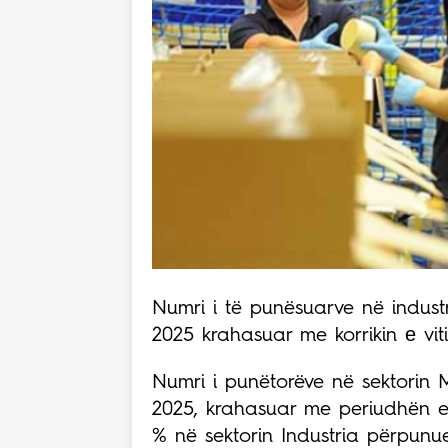
Numri i të punësuarve në industri
2025 krahasuar me korrikin е vitit
Numri i punëtorëve në sektorin Mi
2025, krahasuar me periudhën e n
% në sektorin Industria përpunu