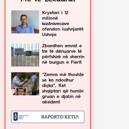
Kryetari i 12
milionë
kastravecave
ofendon lushnjarët:
Ushnja
Zbardhen emrat e
tre të dënuarve të
përfshirë në sherrin
në burgun e Fierit
“Zemra më thoshte
se ka ndodhur
diçka”, flet
shqiptari që humbi
gruan e djalin në
aksident