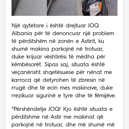
Një qytetare i është drejtuar JOQ
Albania për të denoncuar një problem
të përditshëm në zonën e Astirit, ku
shumë makina parkojnë në trotuar,
duke krijuar vështirësi të mëdha për
këmbësorët. Sipas saj, situata është
veçanërisht shqetësuese për nënat me
karroca që detyrohen të zbresin në
rrugë dhe të ecin mes makinave, duke
rrezikuar sigurinë e tyre dhe të fëmijëve.
“Përshëndetje JOQ! Kjo është situata e
përditshme në Astir me makinat që
parkojnë në trotuar, dhe më shumë më