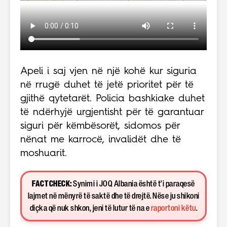
Apeli i saj vjen në një kohë kur siguria
në rrugë duhet të jetë prioritet për të
gjithë qytetarët. Policia bashkiake duhet
të ndërhyjë urgjentisht për të garantuar
siguri për këmbësorët, sidomos për
nënat me karrocë, invalidët dhe të
moshuarit.
FACT CHECK:
Synimi i JOQ Albania është t’i paraqesë
lajmet në mënyrë të saktë dhe të drejtë. Nëse ju shikoni
diçka që nuk shkon, jeni të lutur të na e
raportoni këtu
.