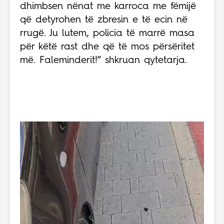
dhimbsen nënat me karroca me fëmijë
që detyrohen të zbresin e të ecin në
rrugë. Ju lutem, policia të marrë masa
për këtë rast dhe që të mos përsëritet
më. Faleminderit!” shkruan qytetarja.