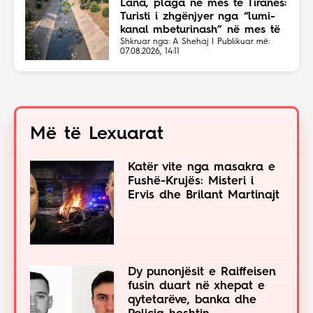
Lana, plaga në mes të Tiranës:
Turisti i zhgënjyer nga “lumi-
kanal mbeturinash” në mes të
kryeqytetit
Shkruar nga: A Shehaj | Publikuar më:
07.08.2026, 14:11
Më të Lexuarat
Katër vite nga masakra e
Fushë-Krujës: Misteri i
Ervis dhe Brilant Martinajt
Dy punonjësit e Raiffeisen
fusin duart në xhepat e
qytetarëve, banka dhe