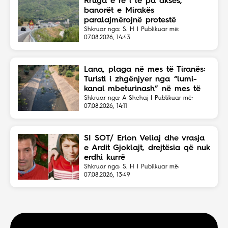
Rruga e re i lë pa akses,
banorët e Mirakës
paralajmërojnë protestë
Shkruar nga: S. H | Publikuar më:
07.08.2026, 14:43
Lana, plaga në mes të Tiranës:
Turisti i zhgënjyer nga “lumi-
kanal mbeturinash” në mes të
kryeqytetit
Shkruar nga: A Shehaj | Publikuar më:
07.08.2026, 14:11
SI SOT/ Erion Veliaj dhe vrasja
e Ardit Gjoklajt, drejtësia që nuk
erdhi kurrë
Shkruar nga: S. H | Publikuar më:
07.08.2026, 13:49