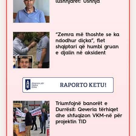
lushnjarët: Ushnja
“Zemra më thoshte se ka
ndodhur diçka”, flet
shqiptari që humbi gruan
e djalin në aksident
Triumfojnë banorët e
Durrësit: Qeveria tërhiqet
dhe shfuqizon VKM-në për
projektin TID