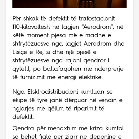
Për shkak të defektit të trafostacionit
110-kilovoltësh në lagjen “Aerodrom”, në
këtë moment pjesa më e madhe e
shfrytëzuesve nga lagjet Aerodrom dhe
Lisiçe e Re, si dhe një pjesë e
shfrytëzuesve nga rajoni qendror i
qytetit, po ballafaqohen me ndërprerje
të furnizimit me energji elektrike.
Nga Elsktrodistribucioni kumtuan se
ekipe të tyre janë dërguar në vendin e
ngjarjes me qëllim të riparimit të
defektit.
Qendra për menaxhim me kriza kumtoi
se bëhet fjalë për zjarr në deponinë e