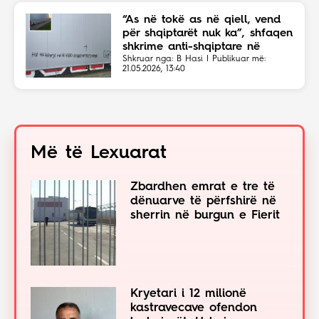
“As në tokë as në qiell, vend
për shqiptarët nuk ka”, shfaqen
shkrime anti-shqiptare në
Shkup
Shkruar nga: B Hasi | Publikuar më:
21.05.2026, 13:40
Më të Lexuarat
Zbardhen emrat e tre të
dënuarve të përfshirë në
sherrin në burgun e Fierit
Kryetari i 12 milionë
kastravecave ofendon