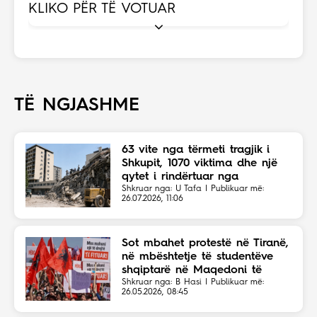
KLIKO PËR TË VOTUAR
TË NGJASHME
63 vite nga tërmeti tragjik i
Shkupit, 1070 viktima dhe një
qytet i rindërtuar nga
solidariteti botëror
Shkruar nga: U Tafa | Publikuar më:
26.07.2026, 11:06
Sot mbahet protestë në Tiranë,
në mbështetje të studentëve
shqiptarë në Maqedoni të
Veriut
Shkruar nga: B Hasi | Publikuar më:
26.05.2026, 08:45