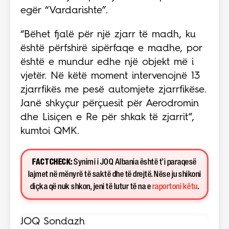
egër “Vardarishte”.
“Bëhet fjalë për një zjarr të madh, ku
është përfshirë sipërfaqe e madhe, por
është e mundur edhe një objekt më i
vjetër. Në këtë moment intervenojnë 13
zjarrfikës me pesë automjete zjarrfikëse.
Janë shkyçur përçuesit për Aerodromin
dhe Lisiçen e Re për shkak të zjarrit”,
kumtoi QMK.
FACT CHECK:
Synimi i JOQ Albania është t’i paraqesë
lajmet në mënyrë të saktë dhe të drejtë. Nëse ju shikoni
diçka që nuk shkon, jeni të lutur të na e
raportoni këtu
.
JOQ Sondazh