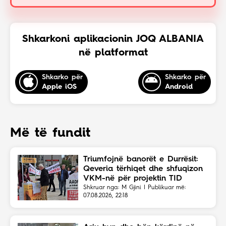
Shkarkoni aplikacionin JOQ ALBANIA
në platformat
Shkarko për
Shkarko për
Apple iOS
Android
Më të fundit
Triumfojnë banorët e Durrësit:
Qeveria tërhiqet dhe shfuqizon
VKM-në për projektin TID
Shkruar nga: M Gjini | Publikuar më:
07.08.2026, 22:18