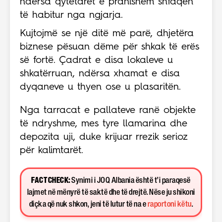
ndërsa qytetarët e pranishëm shfaqen
të habitur nga ngjarja.
Kujtojmë se një ditë më parë, dhjetëra
biznese pësuan dëme për shkak të erës
së fortë. Çadrat e disa lokaleve u
shkatërruan, ndërsa xhamat e disa
dyqaneve u thyen ose u plasaritën.
Nga tarracat e pallateve ranë objekte
të ndryshme, mes tyre llamarina dhe
depozita uji, duke krijuar rrezik serioz
për kalimtarët.
FACT CHECK:
Synimi i JOQ Albania është t’i paraqesë
lajmet në mënyrë të saktë dhe të drejtë. Nëse ju shikoni
diçka që nuk shkon, jeni të lutur të na e
raportoni këtu
.