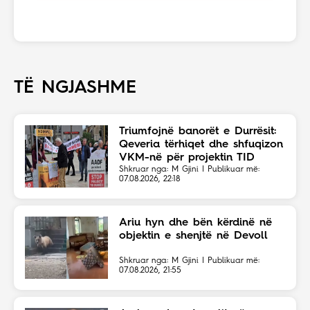
TË NGJASHME
Triumfojnë banorët e Durrësit:
Qeveria tërhiqet dhe shfuqizon
VKM-në për projektin TID
Shkruar nga: M Gjini | Publikuar më:
07.08.2026, 22:18
Ariu hyn dhe bën kërdinë në
objektin e shenjtë në Devoll
Shkruar nga: M Gjini | Publikuar më:
07.08.2026, 21:55