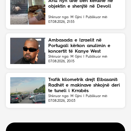
Ariu hyn dhe bën kërdinë në
objektin e shenjtë në Devoll
Shkruar nga: M Gjini | Publikuar më:
07.08.2026, 21:55
Ambasada e Izraelit në
Portugali kërkon anulimin e
koncertit të Kanye West
Shkruar nga: M Gjini | Publikuar më:
07.08.2026, 20:15
Trafik kilometrik drejt Elbasanit:
Radhët e makinave shkojnë deri
te tuneli i Krrabës
Shkruar nga: M Gjini | Publikuar më:
07.08.2026, 20:03