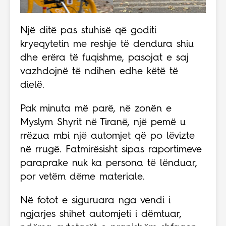
Një ditë pas stuhisë që goditi
kryeqytetin me reshje të dendura shiu
dhe erëra të fuqishme, pasojat e saj
vazhdojnë të ndihen edhe këtë të
dielë.
Pak minuta më parë, në zonën e
Myslym Shyrit në Tiranë, një pemë u
rrëzua mbi një automjet që po lëvizte
në rrugë. Fatmirësisht sipas raportimeve
paraprake nuk ka persona të lënduar,
por vetëm dëme materiale.
Në fotot e siguruara nga vendi i
ngjarjes shihet automjeti i dëmtuar,