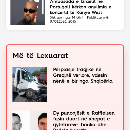
Ambasada e Izraelit në
Portugali kërkon anulimin e
koncertit të Kanye West
Shkruar nga: M Gjini | Publikuar më:
07.08.2026, 20:15
Më të Lexuarat
Përplasje tragjike në
Greqinë veriore, vdesin
nënë e bir nga Shqipëria
Dy punonjësit e Raiffeisen
fusin duart në xhepat e
qytetarëve, banka dhe