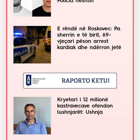
Policia heshtin
E rëndë në Roskovec: Pa
sherrin e të birit, 69-
vjeçari pëson arrest
kardiak dhe ndërron jetë
Kryetari i 12 milionë
kastravecave ofendon
lushnjarët: Ushnja