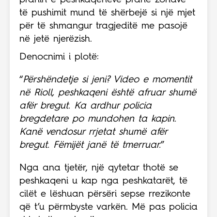
pranin e peshkaqenëve pranë zonave
të pushimit mund të shërbejë si një mjet
për të shmangur tragjeditë me pasojë
në jetë njerëzish.
Denocnimi i plotë:
“
Përshëndetje si jeni? Video e momentit
në Rioll, peshkaqeni është afruar shumë
afër bregut. Ka ardhur policia
bregdetare po mundohen ta kapin.
Kanë vendosur rrjetat shumë afër
bregut. Fëmijët janë të tmerruar.
”
Nga ana tjetër, një qytetar thotë se
peshkaqeni u kap nga peshkatarët, të
cilët e lëshuan përsëri sepse rrezikonte
që t’u përmbyste varkën. Më pas policia