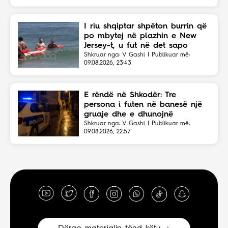
I riu shqiptar shpëton burrin që
po mbytej në plazhin e New
Jersey-t, u fut në det sapo
dëgjoi thirrjet për ndihmë
Shkruar nga: V Gashi | Publikuar më:
09.08.2026, 23:43
E rëndë në Shkodër: Tre
persona i futen në banesë një
gruaje dhe e dhunojnë
Shkruar nga: V Gashi | Publikuar më:
09.08.2026, 22:57