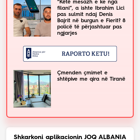
“Këtë mesazh e ke nga
filani”, a ishte Ibrahim Lici
pas sulmit ndaj Denis
Bajrit në burgun e Fierit? 8
policë të përjashtuar pas
ngjarjes
Çmenden çmimet e
shtëpive me qira në Tiranë
Shkarkoni aplikacionin JOQ ALBANIA