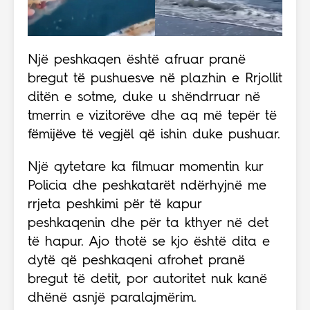
Një peshkaqen është afruar pranë
bregut të pushuesve në plazhin e Rrjollit
ditën e sotme, duke u shëndrruar në
tmerrin e vizitorëve dhe aq më tepër të
fëmijëve të vegjël që ishin duke pushuar.
Një qytetare ka filmuar momentin kur
Policia dhe peshkatarët ndërhyjnë me
rrjeta peshkimi për të kapur
peshkaqenin dhe për ta kthyer në det
të hapur. Ajo thotë se kjo është dita e
dytë që peshkaqeni afrohet pranë
bregut të detit, por autoritet nuk kanë
dhënë asnjë paralajmërim.