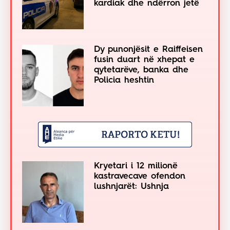
kardiak dhe ndërron jetë
Dy punonjësit e Raiffeisen
fusin duart në xhepat e
qytetarëve, banka dhe
Policia heshtin
Kryetari i 12 milionë
kastravecave ofendon
lushnjarët: Ushnja