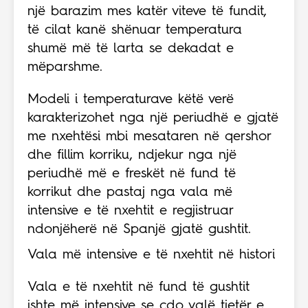
një barazim mes katër viteve të fundit,
të cilat kanë shënuar temperatura
shumë më të larta se dekadat e
mëparshme.
Modeli i temperaturave këtë verë
karakterizohet nga një periudhë e gjatë
me nxehtësi mbi mesataren në qershor
dhe fillim korriku, ndjekur nga një
periudhë më e freskët në fund të
korrikut dhe pastaj nga vala më
intensive e të nxehtit e regjistruar
ndonjëherë në Spanjë gjatë gushtit.
Vala më intensive e të nxehtit në histori
Vala e të nxehtit në fund të gushtit
ishte më intensive se çdo valë tjetër e