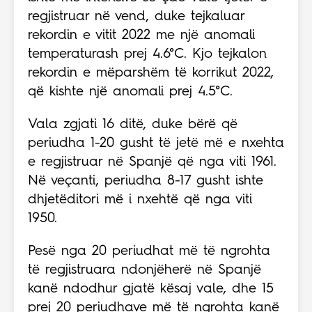
regjistruar në vend, duke tejkaluar
rekordin e vitit 2022 me një anomali
temperaturash prej 4.6°C. Kjo tejkalon
rekordin e mëparshëm të korrikut 2022,
që kishte një anomali prej 4.5°C.
Vala zgjati 16 ditë, duke bërë që
periudha 1-20 gusht të jetë më e nxehta
e regjistruar në Spanjë që nga viti 1961.
Në veçanti, periudha 8-17 gusht ishte
dhjetëditori më i nxehtë që nga viti
1950.
Pesë nga 20 periudhat më të ngrohta
të regjistruara ndonjëherë në Spanjë
kanë ndodhur gjatë kësaj vale, dhe 15
prej 20 periudhave më të ngrohta kanë