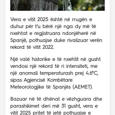
Vera e vitit 2025 është në rrugën e
duhur për t’u bërë një nga dy më të
nxehtat e regjistruara ndonjëherë në
Spanjë, pothuajse duke rivalizuar verën
rekord të vitit 2022.
Një valë historike e të nxehtit në gusht
vendosi një rekord të ri intensiteti, me
një anomali temperaturash prej 4.6°C,
sipas Agjencisë Kombëtare
Meteorologjike të Spanjës (AEMET).
Bazuar në të dhënat e vëzhguara dhe
parashikimet deri më 31 gusht, vera e
vitit 2025 pritet të jetë pothuajse e