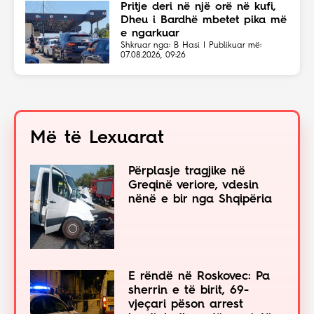
Pritje deri në një orë në kufi,
Dheu i Bardhë mbetet pika më
e ngarkuar
Shkruar nga: B Hasi | Publikuar më:
07.08.2026, 09:26
Më të Lexuarat
Përplasje tragjike në
Greqinë veriore, vdesin
nënë e bir nga Shqipëria
E rëndë në Roskovec: Pa
sherrin e të birit, 69-
vjeçari pëson arrest