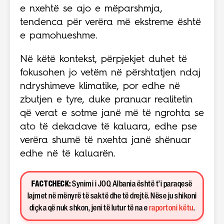
e nxehtë se ajo e mëparshmja,
tendenca për verëra më ekstreme është
e pamohueshme.
Në këtë kontekst, përpjekjet duhet të
fokusohen jo vetëm në përshtatjen ndaj
ndryshimeve klimatike, por edhe në
zbutjen e tyre, duke pranuar realitetin
që verat e sotme janë më të ngrohta se
ato të dekadave të kaluara, edhe pse
verëra shumë të nxehta janë shënuar
edhe në të kaluarën.
FACT CHECK:
Synimi i JOQ Albania është t’i paraqesë
lajmet në mënyrë të saktë dhe të drejtë. Nëse ju shikoni
diçka që nuk shkon, jeni të lutur të na e
raportoni këtu
.