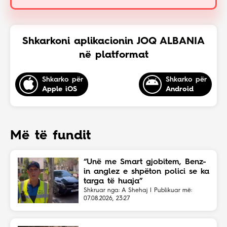
Shkarkoni aplikacionin JOQ ALBANIA
në platformat
Shkarko për
Shkarko për
Apple iOS
Android
Më të fundit
“Unë me Smart gjobitem, Benz-
in anglez e shpëton polici se ka
targa të huaja”
Shkruar nga: A Shehaj | Publikuar më:
07.08.2026, 23:27