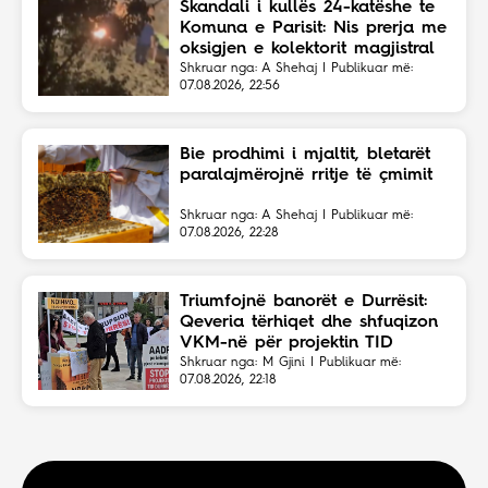
Skandali i kullës 24-katëshe te
Komuna e Parisit: Nis prerja me
oksigjen e kolektorit magjistral
në fshehtësi
Shkruar nga: A Shehaj | Publikuar më:
07.08.2026, 22:56
Bie prodhimi i mjaltit, bletarët
paralajmërojnë rritje të çmimit
Shkruar nga: A Shehaj | Publikuar më:
07.08.2026, 22:28
Triumfojnë banorët e Durrësit:
Qeveria tërhiqet dhe shfuqizon
VKM-në për projektin TID
Shkruar nga: M Gjini | Publikuar më:
07.08.2026, 22:18