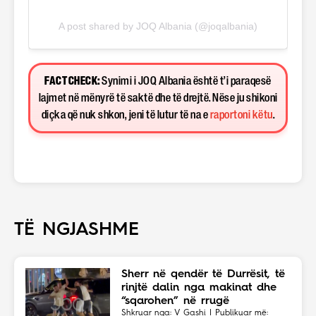
A post shared by JOQ Albania (@joqalbania)
FACT CHECK:
Synimi i JOQ Albania është t’i paraqesë
lajmet në mënyrë të saktë dhe të drejtë. Nëse ju shikoni
diçka që nuk shkon, jeni të lutur të na e
raportoni këtu
.
TË NGJASHME
Sherr në qendër të Durrësit, të
rinjtë dalin nga makinat dhe
“sqarohen” në rrugë
Shkruar nga: V Gashi | Publikuar më: