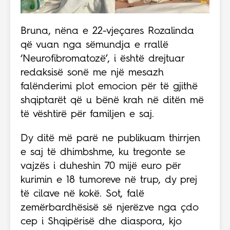
Bruna, nëna e 22-vjeçares Rozalinda
që vuan nga sëmundja e rrallë
‘Neurofibromatozë’, i është drejtuar
redaksisë sonë me një mesazh
falënderimi plot emocion për të gjithë
shqiptarët që u bënë krah në ditën më
të vështirë për familjen e saj.
Dy ditë më parë ne publikuam thirrjen
e saj të dhimbshme, ku tregonte se
vajzës i duheshin 70 mijë euro për
kurimin e 18 tumoreve në trup, dy prej
të cilave në kokë. Sot, falë
zemërbardhësisë së njerëzve nga çdo
cep i Shqipërisë dhe diaspora, kjo