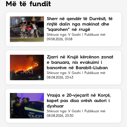
Më të fundit
Sherr në qendër të Durrësit, të
rinjtë dalin nga makinat dhe
“sqarohen” në rrugë
Shkruar nga: V Gashi | Publikuar më:
09.08.2026, 01:08
Zjarri në Krujë kërcënon zonat
e banuara, nis evakuimi i
banorëve në Barabit–Lluban
Shkruar nga: V Gashi | Publikuar më:
08.08.2026, 23:43
Vrasja e 20-vjeçarit në Korçë,
kapet pas disa orësh autori i
dyshuar
Shkruar nga: V Gashi | Publikuar më:
08.08.2026, 23:30