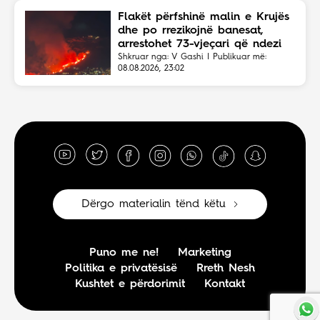
Flakët përfshinë malin e Krujës
dhe po rrezikojnë banesat,
arrestohet 73-vjeçari që ndezi
zjarrin për të djegur barin
Shkruar nga: V Gashi | Publikuar më:
08.08.2026, 23:02
Dërgo materialin tënd këtu
Puno me ne!
Marketing
Politika e privatësisë
Rreth Nesh
Kushtet e përdorimit
Kontakt