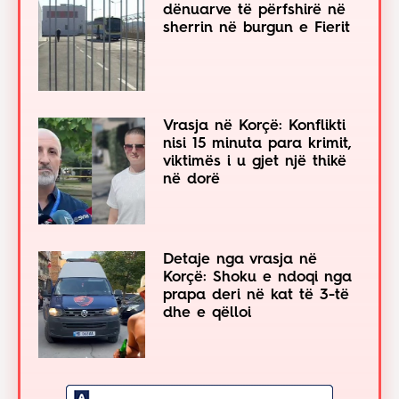
dënuarve të përfshirë në
sherrin në burgun e Fierit
Vrasja në Korçë: Konflikti
nisi 15 minuta para krimit,
viktimës i u gjet një thikë
në dorë
Detaje nga vrasja në
Korçë: Shoku e ndoqi nga
prapa deri në kat të 3-të
dhe e qëlloi