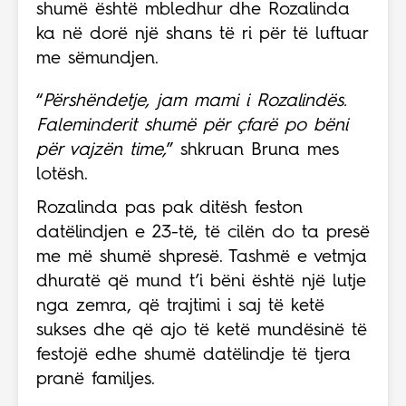
shumë është mbledhur dhe Rozalinda
ka në dorë një shans të ri për të luftuar
me sëmundjen.
“
Përshëndetje, jam mami i Rozalindës.
Faleminderit shumë për çfarë po bëni
për vajzën time,
” shkruan Bruna mes
lotësh.
Rozalinda pas pak ditësh feston
datëlindjen e 23-të, të cilën do ta presë
me më shumë shpresë. Tashmë e vetmja
dhuratë që mund t’i bëni është një lutje
nga zemra, që trajtimi i saj të ketë
sukses dhe që ajo të ketë mundësinë të
festojë edhe shumë datëlindje të tjera
pranë familjes.