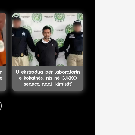
n
U ekstradua për laboratorin
me
e kokainës, nis në GJKKO
seanca ndaj ‘kimistit’