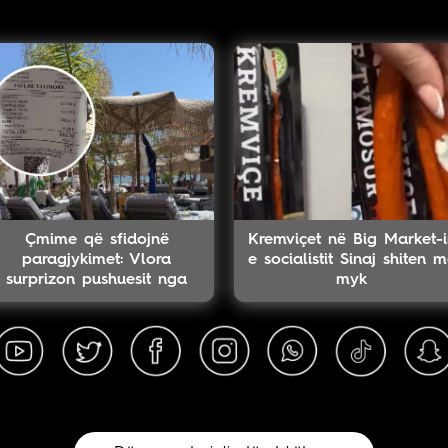
Çmime që sfidojnë
Kremviçet në Big Market-i
paragjykimet: Vlora
e socialistit Sinaj shiten 
surprizon pushuesit nga
myk
Shkupi me faturën
ekonomike