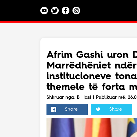
Kategoritë
Veç e Jona
Lajme
Afrim Gashi uron 
Teknologji
Marrëdhëniet ndër
Bota
Argëtim
institucioneve ton
Maqedoni
themele të forta m
Shkruar nga: B Hasi | Publikuar më: 26.08
Share
Share