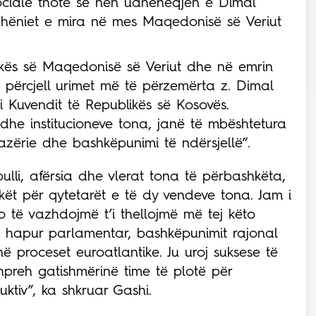
sociale thotë se nën udhëheqjen e Dimal
hëniet e mira në mes Maqedonisë së Veriut
ikës së Maqedonisë së Veriut dhe në emrin
 përcjell urimet më të përzemërta z. Dimal
i Kuvendit të Republikës së Kosovës.
dhe institucioneve tona, janë të mbështetura
lazërie dhe bashkëpunimi të ndërsjellë”.
ulli, afërsia dhe vlerat tona të përbashkëta,
kët për qytetarët e të dy vendeve tona. Jam i
 të vazhdojmë t’i thellojmë më tej këto
 hapur parlamentar, bashkëpunimit rajonal
 proceset euroatlantike. Ju uroj suksese të
hpreh gatishmërinë time të plotë për
ktiv”, ka shkruar Gashi.