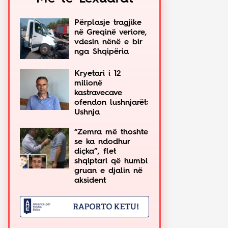
Përplasje tragjike
në Greqinë veriore,
vdesin nënë e bir
nga Shqipëria
Kryetari i 12
milionë
kastravecave
ofendon lushnjarët:
Ushnja
“Zemra më thoshte
se ka ndodhur
diçka”, flet
shqiptari që humbi
gruan e djalin në
aksident