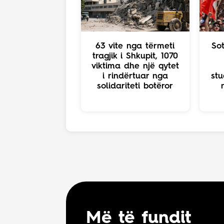
63 vite nga tërmeti
So
tragjik i Shkupit, 1070
viktima dhe një qytet
i rindërtuar nga
stu
solidariteti botëror
Më të fundit