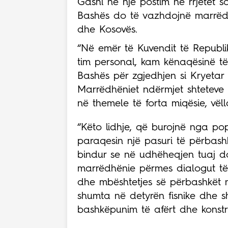
Gashi në një postim në rrjetet 
Bashës do të vazhdojnë marrëd
dhe Kosovës.
“Në emër të Kuvendit të Republ
tim personal, kam kënaqësinë të
Bashës për zgjedhjen si Kryetar 
Marrëdhëniet ndërmjet shteteve 
në themele të forta miqësie, vël
“Këto lidhje, që burojnë nga pop
paraqesin një pasuri të përbash
bindur se në udhëheqjen tuaj do
marrëdhënie përmes dialogut të
dhe mbështetjes së përbashkët në
shumta në detyrën fisnike dhe s
bashkëpunim të afërt dhe konstru