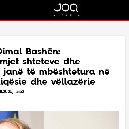
Rreth Nesh
Kontakt
Rreth Nesh
Marketing
Puno me ne!
Kontakt
Dimal Bashën:
Live
mjet shteteve dhe
a janë të mbështetura në
iqësie dhe vëllazërie
.2025, 13:52