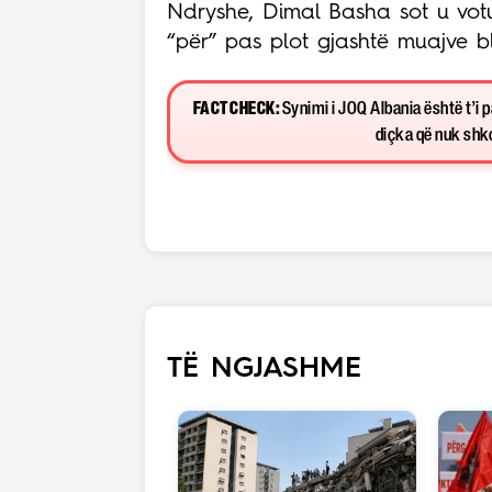
Ndryshe, Dimal Basha sot u votu
“për” pas plot gjashtë muajve bl
FACT CHECK:
Synimi i JOQ Albania është t’i 
diçka që nuk shkon
TË NGJASHME