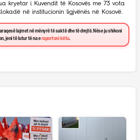
a kryetar i Kuvendit të Kosovës me 73 vota
lokadë në institucionin ligjvënës në Kosovë.
paraqesë lajmet në mënyrë të saktë dhe të drejtë. Nëse ju shikoni
, jeni të lutur të na e
raportoni këtu
.