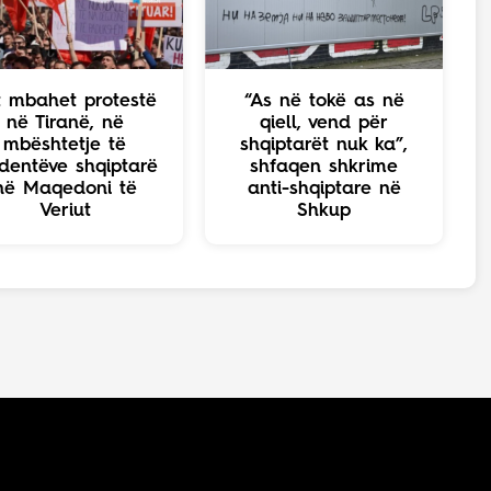
t mbahet protestë
“As në tokë as në
në Tiranë, në
qiell, vend për
mbështetje të
shqiptarët nuk ka”,
dentëve shqiptarë
shfaqen shkrime
në Maqedoni të
anti-shqiptare në
Veriut
Shkup