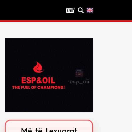
Privatësia
Politika e privatësisë
Kushtet e përdorimit
Më të Lexuarat