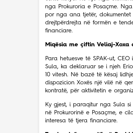
nga Prokuroria e Posaçme. Nga nj
por nga ana tjetër, dokumentet z
drejtpërdrejta në formën e tend
financiare.
Miqësia me çiftin Veliaj-Xoxa 
Para hetuesve të SPAK-ut, CEO i
Sula, ka deklaruar se i njeh Er
10 vitesh. Në bazë të kësaj lidhj
dispozicion Xoxës një vilë në qe
kontratë, për aktivitetin e organ
Ky gjest, i paraqitur nga Sula si
në Prokurorinë e Posaçme, e cila
interesa të tjera financiare.