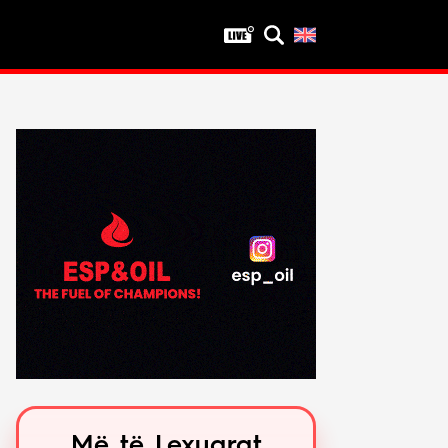
Privatësia
Politika e privatësisë
Kushtet e përdorimit
Më të Lexuarat