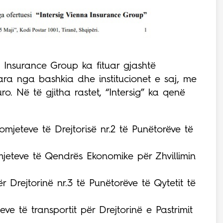
Insurance Group ka fituar gjashtë
ara nga bashkia dhe institucionet e saj, me
ro. Në të gjitha rastet, “Intersig” ka qenë
omjeteve të Drejtorisë nr.2 të Punëtorëve të
mjeteve të Qendrës Ekonomike për Zhvillimin
r Drejtorinë nr.3 të Punëtorëve të Qytetit të
eve të transportit për Drejtorinë e Pastrimit