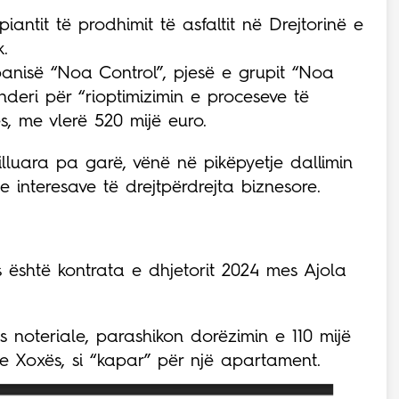
iantit të prodhimit të asfaltit në Drejtorinë e
.
anisë “Noa Control”, pjesë e grupit “Noa
enderi për “rioptimizimin e proceseve të
s, me vlerë 520 mijë euro.
illuara pa garë, vënë në pikëpyetje dallimin
interesave të drejtpërdrejta biznesore.
es është kontrata e dhjetorit 2024 mes Ajola
s noteriale, parashikon dorëzimin e 110 mijë
 Xoxës, si “kapar” për një apartament.