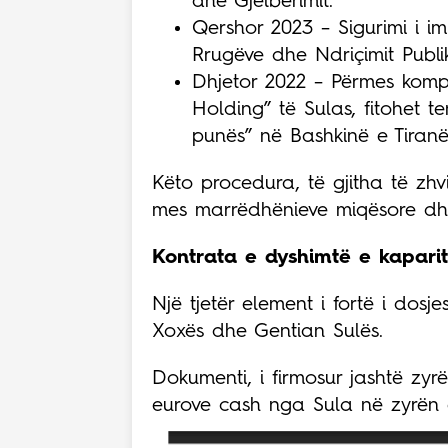
dhe Gjelbërimit.
Qershor 2023 – Sigurimi i imp
Rrugëve dhe Ndriçimit Publik
Dhjetor 2022 – Përmes komp
Holding” të Sulas, fitohet t
punës” në Bashkinë e Tiranë
Këto procedura, të gjitha të zhv
mes marrëdhënieve miqësore dhe 
Kontrata e dyshimtë e kaparit
Një tjetër element i fortë i dosj
Xoxës dhe Gentian Sulës.
Dokumenti, i firmosur jashtë zyrë
eurove cash nga Sula në zyrën e