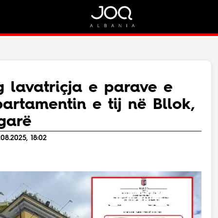
Rreth Nesh
Kontakt
Rreth Nesh
Marketing
Puno me ne!
Kontakt
g lavatriçja e parave e
Live
artamentin e tij në Bllok,
garë
08.2025, 18:02