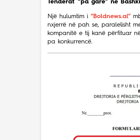
Tenderat “pa garë” në Bashki
Një hulumtim i
“Boldnews.al”
mbi
nxjerrë në pah se, paralelisht 
kompanitë e tij kanë përfituar
pa konkurrencë.