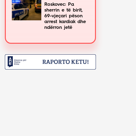
Roskovec: Pa
sherrin e të birit,
69-vjeçari pëson
arrest kardiak dhe
ndërron jetë