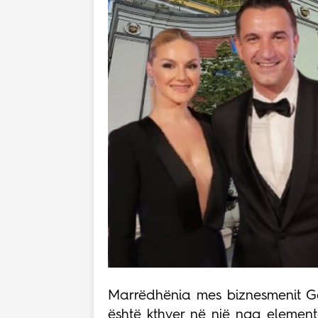
Marrëdhënia mes biznesmenit Gen
është kthyer në një nga elemen