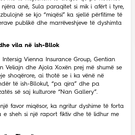
ëra anë, Sula paraqitet si mik i afërt i tyre,
bulojnë se kjo “miqësi” ka sjellë përfitime të
erave publikë dhe marrëveshjeve të dyshimta
dhe vila në ish-Bllok
 Intersig Vienna Insurance Group, Gentian
ion Veliajn dhe Ajola Xoxën prej më shumë se
eje shoqërore, ai thotë se i ka vënë në
ndër të ish-Bllokut, “pa qira” dhe pa
izatës së saj kulturore “Nan Gallery”.
 një favor miqësor, ka ngritur dyshime të forta
 e sheh si një raport fiktiv dhe të lidhur me