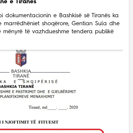
në e Tiranës
 dokumentacionin e Bashkisë së Tiranës ka
me marrëdhëniet shoqërore, Gentian Sula dhe
 në mënyrë të vazhdueshme tendera publikë