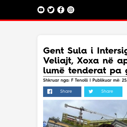
Kategoritë
Veç e Jona
Lajme
Gent Sula i Intersi
Teknologji
Veliajt, Xoxa në ap
Bota
Argëtim
lumë tenderat pa 
Maqedoni
Shkruar nga: F Tenolli | Publikuar më: 25.
Share
Share