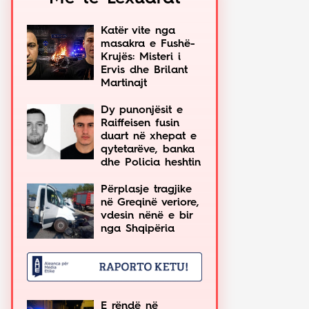
Katër vite nga
masakra e Fushë-
Krujës: Misteri i
Ervis dhe Brilant
Martinajt
Dy punonjësit e
Raiffeisen fusin
duart në xhepat e
qytetarëve, banka
dhe Policia heshtin
Përplasje tragjike
në Greqinë veriore,
vdesin nënë e bir
nga Shqipëria
E rëndë në