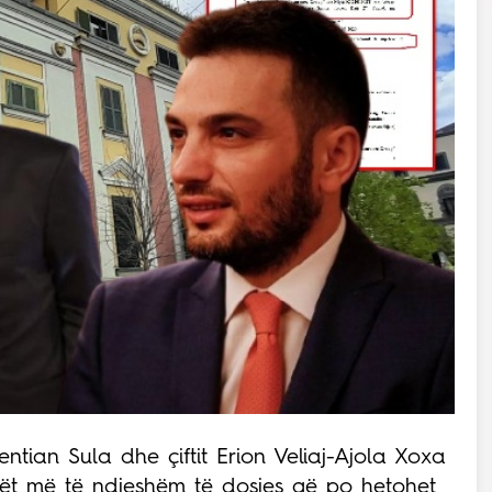
tian Sula dhe çiftit Erion Veliaj-Ajola Xoxa
tët më të ndjeshëm të dosjes që po hetohet