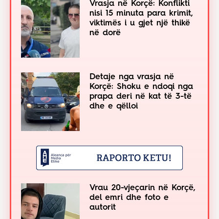
Vrasja në Korçë: Konflikti
nisi 15 minuta para krimit,
viktimës i u gjet një thikë
në dorë
Detaje nga vrasja në
Korçë: Shoku e ndoqi nga
prapa deri në kat të 3-të
dhe e qëlloi
Vrau 20-vjeçarin në Korçë,
del emri dhe foto e
autorit