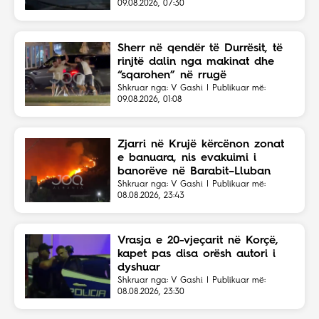
09.08.2026, 07:30
Sherr në qendër të Durrësit, të
rinjtë dalin nga makinat dhe
“sqarohen” në rrugë
Shkruar nga: V Gashi | Publikuar më:
09.08.2026, 01:08
Zjarri në Krujë kërcënon zonat
e banuara, nis evakuimi i
banorëve në Barabit–Lluban
Shkruar nga: V Gashi | Publikuar më:
08.08.2026, 23:43
Vrasja e 20-vjeçarit në Korçë,
kapet pas disa orësh autori i
dyshuar
Shkruar nga: V Gashi | Publikuar më:
08.08.2026, 23:30