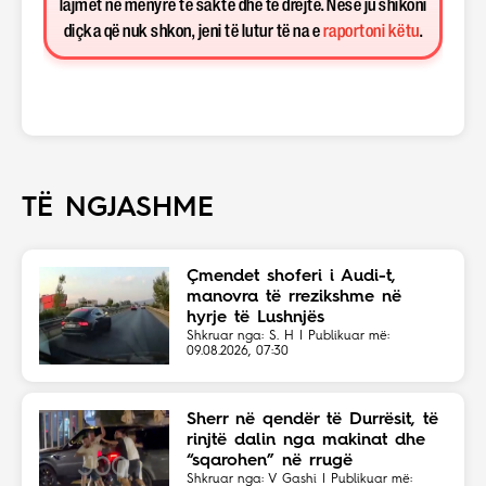
lajmet në mënyrë të saktë dhe të drejtë. Nëse ju shikoni
diçka që nuk shkon, jeni të lutur të na e
raportoni këtu
.
TË NGJASHME
Çmendet shoferi i Audi-t,
manovra të rrezikshme në
hyrje të Lushnjës
Shkruar nga: S. H | Publikuar më:
09.08.2026, 07:30
Sherr në qendër të Durrësit, të
rinjtë dalin nga makinat dhe
“sqarohen” në rrugë
Shkruar nga: V Gashi | Publikuar më: