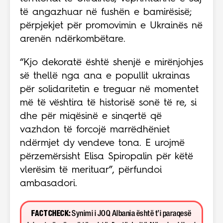
të angazhuar në fushën e bamirësisë;
përpjekjet për promovimin e Ukrainës në
arenën ndërkombëtare.
“Kjo dekoratë është shenjë e mirënjohjes
së thellë nga ana e popullit ukrainas
për solidaritetin e treguar në momentet
më të vështira të historisë sonë të re, si
dhe për miqësinë e sinqertë që
vazhdon të forcojë marrëdhëniet
ndërmjet dy vendeve tona. E urojmë
përzemërsisht Elisa Spiropalin për këtë
vlerësim të merituar”, përfundoi
ambasadori.
FACT CHECK:
Synimi i JOQ Albania është t’i paraqesë