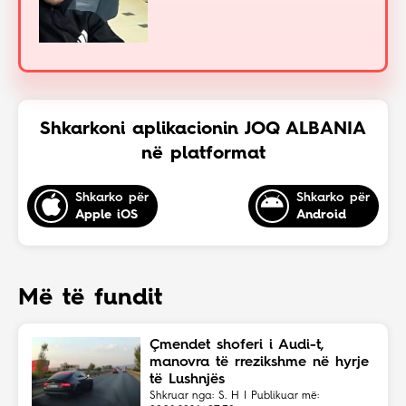
Shkarkoni aplikacionin JOQ ALBANIA
në platformat
Shkarko për
Shkarko për
Apple iOS
Android
Më të fundit
Çmendet shoferi i Audi-t,
manovra të rrezikshme në hyrje
të Lushnjës
Shkruar nga: S. H | Publikuar më: