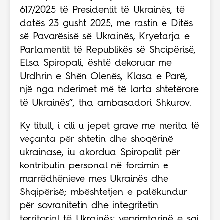
617/2025 të Presidentit të Ukrainës, të
datës 23 gusht 2025, me rastin e Ditës
së Pavarësisë së Ukrainës, Kryetarja e
Parlamentit të Republikës së Shqipërisë,
Elisa Spiropali, është dekoruar me
Urdhrin e Shën Olenës, Klasa e Parë,
një nga nderimet më të larta shtetërore
të Ukrainës”, tha ambasadori Shkurov.
Ky titull, i cili u jepet grave me merita të
veçanta për shtetin dhe shoqërinë
ukrainase, iu akordua Spiropalit për
kontributin personal në forcimin e
marrëdhënieve mes Ukrainës dhe
Shqipërisë; mbështetjen e palëkundur
për sovranitetin dhe integritetin
territorial të Ukrainës; veprimtarinë e saj