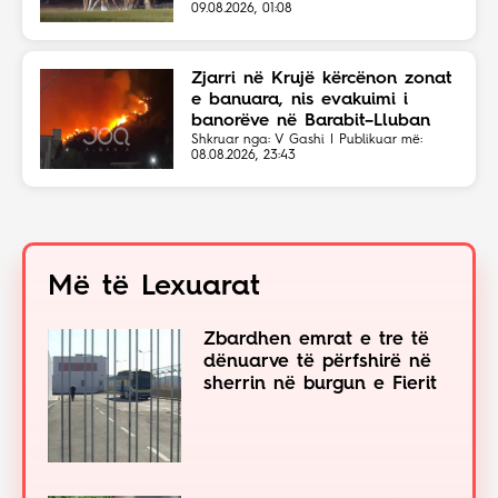
09.08.2026, 01:08
Zjarri në Krujë kërcënon zonat
e banuara, nis evakuimi i
banorëve në Barabit–Lluban
Shkruar nga: V Gashi | Publikuar më:
08.08.2026, 23:43
Më të Lexuarat
Zbardhen emrat e tre të
dënuarve të përfshirë në
sherrin në burgun e Fierit