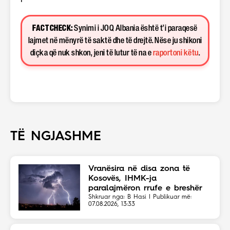
FACT CHECK:
Synimi i JOQ Albania është t’i paraqesë
lajmet në mënyrë të saktë dhe të drejtë. Nëse ju shikoni
diçka që nuk shkon, jeni të lutur të na e
raportoni këtu
.
TË NGJASHME
Vranësira në disa zona të
Kosovës, IHMK-ja
paralajmëron rrufe e breshër
Shkruar nga: B Hasi | Publikuar më:
07.08.2026, 13:33