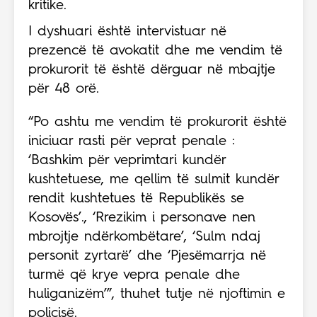
kritike.
I dyshuari është intervistuar në
prezencë të avokatit dhe me vendim të
prokurorit të është dërguar në mbajtje
për 48 orë.
“Po ashtu me vendim të prokurorit është
iniciuar rasti për veprat penale :
‘Bashkim për veprimtari kundër
kushtetuese, me qellim të sulmit kundër
rendit kushtetues të Republikës se
Kosovës’., ‘Rrezikim i personave nen
mbrojtje ndërkombëtare’, ‘Sulm ndaj
personit zyrtarë’ dhe ‘Pjesëmarrja në
turmë që krye vepra penale dhe
huliganizëm’”, thuhet tutje në njoftimin e
policisë.