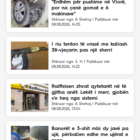
“Erdhëm për pushime në Vlorë,
por na çanë gomat e 6
makinave”
Shkruar nga: A Shehaj | Publikuar më:
08.08.2026, 14:35
I riu tenton të vrasë me kallash
38-vjeçarin pas një sherri
Shkruar nga: S. H | Publikuar më:
08.08.2026, 14:22
Raiffeisen zhvat qytetarët në të
gjitha anët: Lekët i merr, gjobën
s’e heq nga sistemi
Shkruar nga: A Shehaj | Publikuar më:
08.08.2026, 13:54
Banorët e 3-shit mbi dy javë pa
ujë, përballen edhe me ujërat e