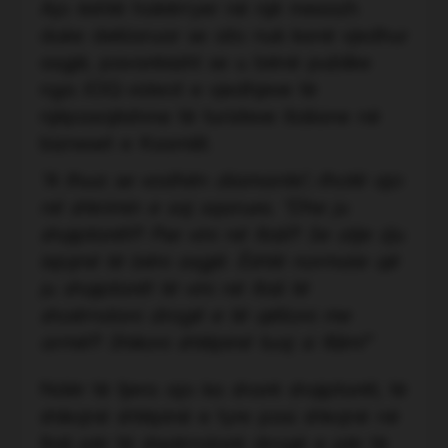
Ajo është hakërryer në një mesazh
duke deklaruar se ato nuk kanë vjedhur
asgjë, pavarësisht se u bënë publike
nga JOQ videot e vjedhjeve të
njëpasnjëshme të turisteve italiane në
bizneset e Ksamilit.
"A thua se vodhën diamante",-thotë ajo
në shkrimin e saj sqarues. "Dhe ju
shqiptarët?! Pse vini në Itali?! Se atje s'ju
lejojnë të bëni asgjë. Është normale që
ju shqiptarët të vini në Itali të
shoërndani drogë e të qëlloni me
armë?! Shikoni shtëpinë tuaj si fillim!"
Ndër të tjera ajo ka sharë shqiptarët, të
shikojnë shtëpinë e tyre pasi shkojnë në
Itali për të shpërndarë drogë e për të