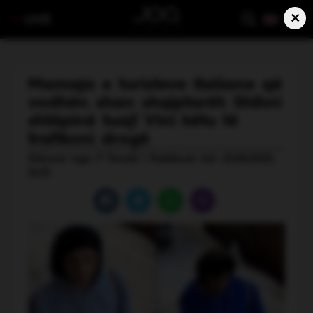
×
LIVE
Mamaja e turisteve italiane që
vodhën shan shqiptarët: Shihni
shtëpinë tuaj! Vini këtu të
trafikoni drogë
Shkruar nga: F Tenolli | Publikuar më: 23.08.2025,
12:25