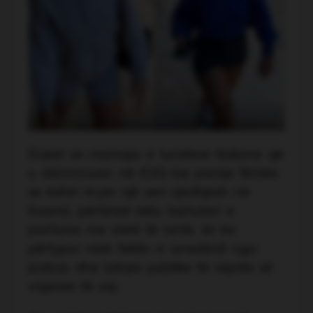
Duket se mamaja e turisteve italiane që
u denoncuan në JOQ me pamje filmike
se kishin kryer një seri vjedhjesh në
Ksamil, përfshirë këtu bizhuteri e
parfume me vlerë të lartë, s'e ka
përtypur mirë faktin e arrestimit nga
policia dhe bërjes publike të veprës së
vajzave të saj.