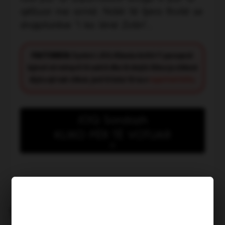
qëlluar me armë. Ndër të tjera thotë se
shqiptarëve "i ka lënë Zotin"...
FACT CHECK:
Synimi i JOQ Albania është t’i paraqesë
lajmet në mënyrë të saktë dhe të drejtë. Nëse ju shikoni
diçka që nuk shkon, jeni të lutur të na e
raportoni këtu
.
JOQ Sondazh
KLIKO PËR TË VOTUAR
Kush meriton të shpallet
“Heroi i muajit Korrik”?
TË NGJASHME