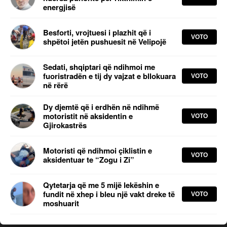
energjisë
JOQ Sondazh
O PËR TË VOTUAR
Besforti, vrojtuesi i plazhit që i
VOTO
shpëtoi jetën pushuesit në Velipojë
 shpallet “Heroi i
Sedati, shqiptari që ndihmoi me
fuoristradën e tij dy vajzat e bllokuara
VOTO
në rërë
Dy djemtë që i erdhën në ndihmë
motoristit në aksidentin e
VOTO
Gjirokastrës
Motoristi që ndihmoi çiklistin e
VOTO
aksidentuar te “Zogu i Zi”
Qytetarja që me 5 mijë lekëshin e
fundit në xhep i bleu një vakt dreke të
VOTO
moshuarit
që
Besforti, vrojtuesi i plazhit që