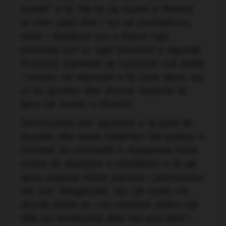
dobët” e tij. Në të dy rastet e filmimit,
ai merr pijet dhe i fut në pantallona,
duke i shpëtuar pa u kapur nga
pronarja por jo nga kamerat e sigurisë.
Pronarja shprehet se Leonard nuk është
i izoluar në veprimet e tij, pasi sipas saj,
ai ka goditur dhe shumë dyqane të
tjera në zonën e Plazhit.
Denoncimet për veprimet e tij janë të
shumta dhe kanë mbërritur tek policia e
Durrësit, ku pronarët e dyqaneve kanë
arritur të zbulojnë e identitetin e tij që
sipas policisë është personi i përmendur
më lart. Megjithatë, ajo që habit më
shumë është se i riu mbahet vetëm një
ditë në komisariat dhe më pas lihet i