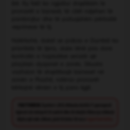
lirë. Ky fakt ka ngjallur shqetësim te
pronarët e biznesit, të cilët ndjehen të
pambrojtur dhe të pafuqishëm përballë
veprimeve të tij.
Ndërkohë, duket se policia e Durrësit ka
prioritete të tjera, duke lënë pas dore
kontrollin e hajdutëve serialë që
plaçkisin dyqanet e zonës. Situata
vazhdon të shqetësojë bizneset në
zonën e Plazhit, ndërsa pronarët
kërkojnë vënien e tij para ligjit.
FACT CHECK:
Synimi i JOQ Albania është t’i paraqesë
lajmet në mënyrë të saktë dhe të drejtë. Nëse ju shikoni
diçka që nuk shkon, jeni të lutur të na e
raportoni këtu
.