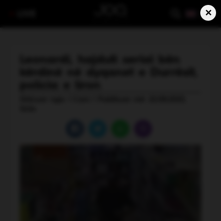
×
LIVE
Leonardi, hajduti serial bën
kërdinë në dyqanet e Durrësit,
policia e liron
Shkruar nga: I Cani | Publikuar më: 22.08.2025,
15:54