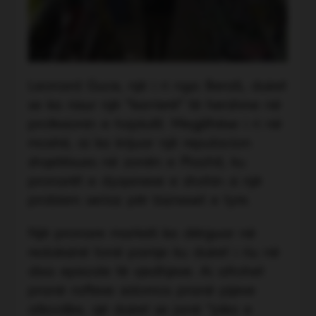
Leonard Guce, një i ri nga Berati, duket
se ka nisur një “karrierë” të hershme në
profesionin e hajdutit. Megjithëse i ri në
moshë, ai ka krijuar një reputacion
shqetësues në zonën e Plazhit, ku
pronarët e dyqaneve e shohin si një
problem serioz për bizneset e tyre.
Një pronare marketi ka dërguar në
redaksinë tonë pamje ku duket i riu në
disa episode të vjedhjeve. Ai afrohet
pranë rafteve sidomos pranë pijeve
alkoolike, që duket se janë “pika e