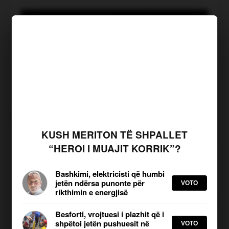
JOQ Sondazh
KLIKO PËR TË VOTUAR
Kush meriton të shpallet
“Heroi i muajit Korrik”?
TË NGJASHME
KUSH MERITON TË SHPALLET
“HEROI I MUAJIT KORRIK”?
Përplasje tragjike në Greqinë
veriore, vdesin nënë e bir nga
Shqipëria
Bashkimi, elektricisti që humbi
Shkruar nga: S. H | Publikuar më:
jetën ndërsa punonte për
VOTO
07.08.2026, 10:23
rikthimin e energjisë
Besforti, vrojtuesi i plazhit që i
Gjendet i pajetë 47-vjeçari në
shpëtoi jetën pushuesit në
VOTO
Elbasan