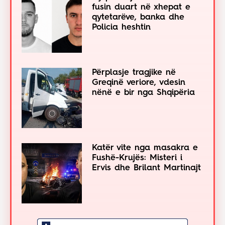
fusin duart në xhepat e
qytetarëve, banka dhe
Policia heshtin
Përplasje tragjike në
Greqinë veriore, vdesin
nënë e bir nga Shqipëria
Katër vite nga masakra e
Fushë-Krujës: Misteri i
Ervis dhe Brilant Martinajt