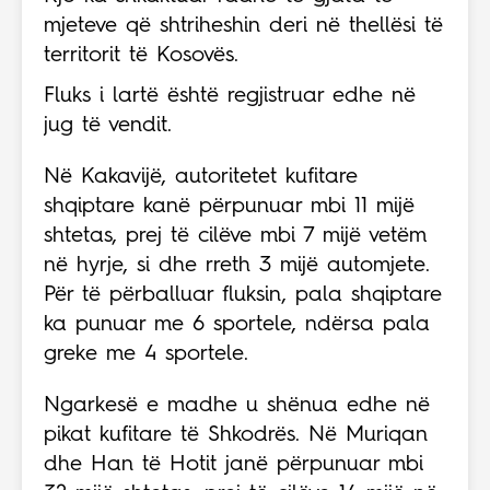
mjeteve që shtriheshin deri në thellësi të
territorit të Kosovës.
Fluks i lartë është regjistruar edhe në
jug të vendit.
Në Kakavijë, autoritetet kufitare
shqiptare kanë përpunuar mbi 11 mijë
shtetas, prej të cilëve mbi 7 mijë vetëm
në hyrje, si dhe rreth 3 mijë automjete.
Për të përballuar fluksin, pala shqiptare
ka punuar me 6 sportele, ndërsa pala
greke me 4 sportele.
Ngarkesë e madhe u shënua edhe në
pikat kufitare të Shkodrës. Në Muriqan
dhe Han të Hotit janë përpunuar mbi