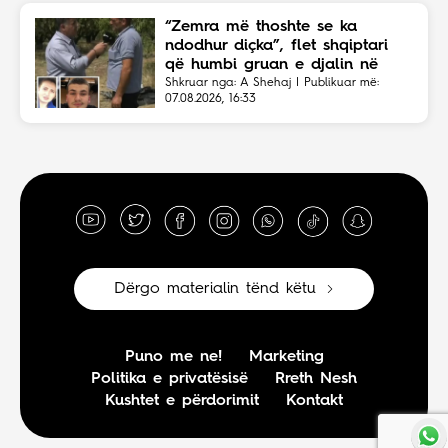
“Zemra më thoshte se ka
ndodhur diçka”, flet shqiptari
që humbi gruan e djalin në
aksident
Shkruar nga: A Shehaj | Publikuar më:
07.08.2026, 16:33
Dërgo materialin tënd këtu
Puno me ne!
Marketing
Politika e privatësisë
Rreth Nesh
Kushtet e përdorimit
Kontakt