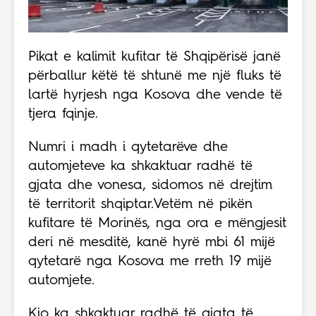
Pikat e kalimit kufitar të Shqipërisë janë
përballur këtë të shtunë me një fluks të
lartë hyrjesh nga Kosova dhe vende të
tjera fqinje.
Numri i madh i qytetarëve dhe
automjeteve ka shkaktuar radhë të
gjata dhe vonesa, sidomos në drejtim
të territorit shqiptar.Vetëm në pikën
kufitare të Morinës, nga ora e mëngjesit
deri në mesditë, kanë hyrë mbi 61 mijë
qytetarë nga Kosova me rreth 19 mijë
automjete.
Kjo ka shkaktuar radhë të gjata të