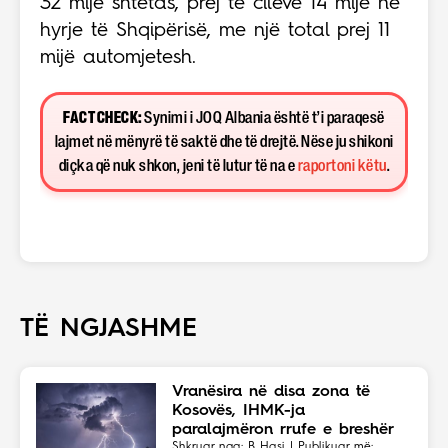
32 mijë shtetas, prej të cilëve 14 mijë në
hyrje të Shqipërisë, me një total prej 11
mijë automjetesh.
FACT CHECK:
Synimi i JOQ Albania është t’i paraqesë
lajmet në mënyrë të saktë dhe të drejtë. Nëse ju shikoni
diçka që nuk shkon, jeni të lutur të na e
raportoni këtu
.
TË NGJASHME
Vranësira në disa zona të
Kosovës, IHMK-ja
paralajmëron rrufe e breshër
Shkruar nga: B Hasi | Publikuar më: