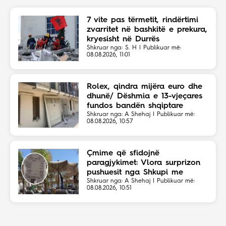
7 vite pas tërmetit, rindërtimi
zvarritet në bashkitë e prekura,
kryesisht në Durrës
Shkruar nga: S. H | Publikuar më:
08.08.2026, 11:01
Rolex, qindra mijëra euro dhe
dhunë/ Dëshmia e 13-vjeçares
fundos bandën shqiptare
Shkruar nga: A Shehaj | Publikuar më:
08.08.2026, 10:57
Çmime që sfidojnë
paragjykimet: Vlora surprizon
pushuesit nga Shkupi me
faturën ekonomike
Shkruar nga: A Shehaj | Publikuar më:
08.08.2026, 10:51