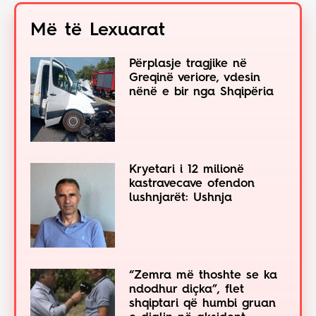
Më të Lexuarat
Përplasje tragjike në
Greqinë veriore, vdesin
nënë e bir nga Shqipëria
Kryetari i 12 milionë
kastravecave ofendon
lushnjarët: Ushnja
“Zemra më thoshte se ka
ndodhur diçka”, flet
shqiptari që humbi gruan