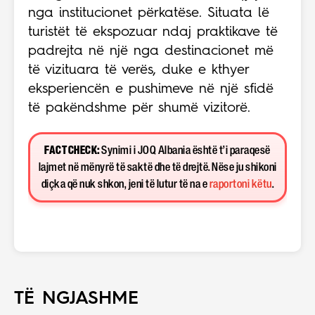
nga institucionet përkatëse. Situata lë
turistët të ekspozuar ndaj praktikave të
padrejta në një nga destinacionet më
të vizituara të verës, duke e kthyer
eksperiencën e pushimeve në një sfidë
të pakëndshme për shumë vizitorë.
FACT CHECK:
Synimi i JOQ Albania është t’i paraqesë
lajmet në mënyrë të saktë dhe të drejtë. Nëse ju shikoni
diçka që nuk shkon, jeni të lutur të na e
raportoni këtu
.
TË NGJASHME