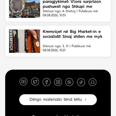
paragjykimet: Vlora surprizon
pushuesit nga Shkupi me
faturën ekonomike
Shkruar nga: A Shehaj | Publikuar më:
08.08.2026, 10:51
Kremviçet në Big Market-in e
socialistit Sinaj shiten me myk
Shkruar nga: S. H | Publikuar më:
08.08.2026, 10:21
Dërgo materialin tënd këtu