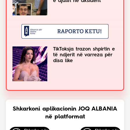
e djalin në aksident
TikToksja trazon shpirtin e
të ndjerit në varreza për
disa like
Shkarkoni aplikacionin JOQ ALBANIA
në platformat