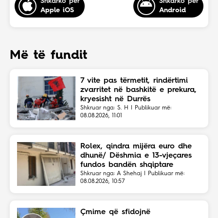
Shkarko për
Shkarko për
Apple iOS
Android
Më të fundit
7 vite pas tërmetit, rindërtimi
zvarritet në bashkitë e prekura,
kryesisht në Durrës
Shkruar nga: S. H | Publikuar më:
08.08.2026, 11:01
Rolex, qindra mijëra euro dhe
dhunë/ Dëshmia e 13-vjeçares
fundos bandën shqiptare
Shkruar nga: A Shehaj | Publikuar më:
08.08.2026, 10:57
Çmime që sfidojnë