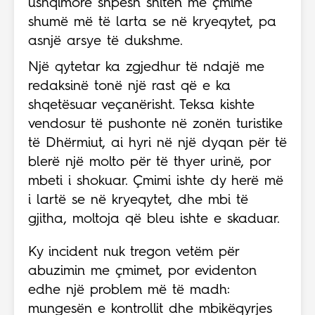
ushqimore shpesh shiten me çmime
shumë më të larta se në kryeqytet, pa
asnjë arsye të dukshme.
Një qytetar ka zgjedhur të ndajë me
redaksinë tonë një rast që e ka
shqetësuar veçanërisht. Teksa kishte
vendosur të pushonte në zonën turistike
të Dhërmiut, ai hyri në një dyqan për të
blerë një molto për të thyer urinë, por
mbeti i shokuar. Çmimi ishte dy herë më
i lartë se në kryeqytet, dhe mbi të
gjitha, moltoja që bleu ishte e skaduar.
Ky incident nuk tregon vetëm për
abuzimin me çmimet, por evidenton
edhe një problem më të madh:
mungesën e kontrollit dhe mbikëqyrjes