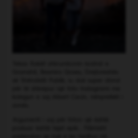
Teksa flakët shkrumbonin kodrat e
Gramshit, Besmira Qoses, Drejtoreshës
së Shëndetit Publik, iu duk super sfond
për të shkrepur një foto Instagrami me
kolegun e saj Albert Cecin, nënprefekt i
zonës.
Argumenti i saj për foton që është
postuar është tejet epik... Fillimisht
pretendon se nuk e ka hedhur në