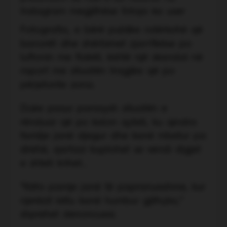
Instagram megjithëse fotoja ka user
Fotografia, e bërë publike ndërkohë që
banorët dhe shërbimet zjarrfikëse po
luftonin me flakët, është një skandal në
raport me situatën tragjike që po
përjetonte zona.
Duke pasur parasysh situatën e
rënduar që po kalon qyteti, ku qindra
familje janë djegur dhe kanë mbetur pa
strehë, qartazi kuptohet se vendi digjet
e shteti krihet...
“Këto pamje janë të papranueshme, kur
njerëzit këtu kanë humbur gjithçka,”
shprehet denoncuesi.