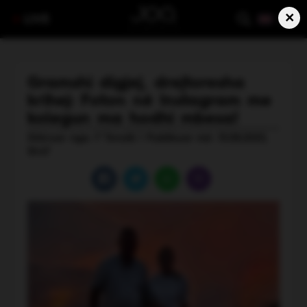
×
LIVE
Gramshi digjej, drejtoresha
krihej: Foton në Instagram me
kolegun ma hodhi mbesa!
Shkruar nga: F Tenolli | Publikuar më: 15.08.2025,
10:47