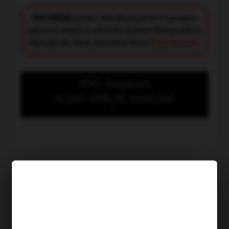
FACT CHECK:
Synimi i JOQ Albania është t’i paraqesë
lajmet në mënyrë të saktë dhe të drejtë. Nëse ju shikoni
diçka që nuk shkon, jeni të lutur të na e
raportoni këtu
.
JOQ Sondazh
KLIKO PËR TË VOTUAR
Kush meriton të shpallet
“Heroi i muajit Korrik”?
TË NGJASHME
Ndërkohë që Tavo dhe Sala
numërojnë lekët, njerëzit vdesin