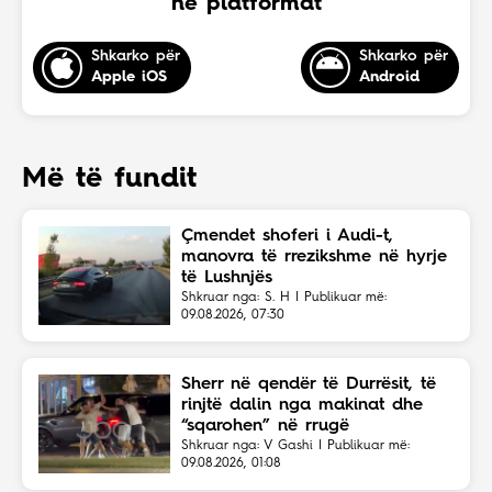
në platformat
Shkarko për
Shkarko për
Apple iOS
Android
Më të fundit
Çmendet shoferi i Audi-t,
manovra të rrezikshme në hyrje
të Lushnjës
Shkruar nga: S. H | Publikuar më:
09.08.2026, 07:30
Sherr në qendër të Durrësit, të
rinjtë dalin nga makinat dhe
“sqarohen” në rrugë
Shkruar nga: V Gashi | Publikuar më:
09.08.2026, 01:08