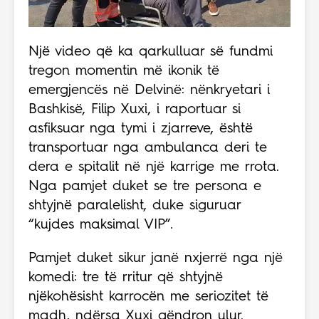
Një video që ka qarkulluar së fundmi
tregon momentin më ikonik të
emergjencës në Delvinë: nënkryetari i
Bashkisë, Filip Xuxi, i raportuar si
asfiksuar nga tymi i zjarreve, është
transportuar nga ambulanca deri te
dera e spitalit në një karrige me rrota.
Nga pamjet duket se tre persona e
shtyjnë paralelisht, duke siguruar
“kujdes maksimal VIP”.
Pamjet duket sikur janë nxjerrë nga një
komedi: tre të rritur që shtyjnë
njëkohësisht karrocën me seriozitet të
madh, ndërsa Xuxi qëndron ulur.