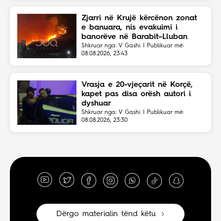
Zjarri në Krujë kërcënon zonat
e banuara, nis evakuimi i
banorëve në Barabit–Lluban
Shkruar nga: V Gashi | Publikuar më:
08.08.2026, 23:43
Vrasja e 20-vjeçarit në Korçë,
kapet pas disa orësh autori i
dyshuar
Shkruar nga: V Gashi | Publikuar më:
08.08.2026, 23:30
Dërgo materialin tënd këtu