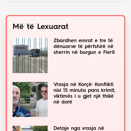
Më të Lexuarat
Zbardhen emrat e tre të
dënuarve të përfshirë në
sherrin në burgun e Fierit
Vrasja në Korçë: Konflikti
nisi 15 minuta para krimit,
viktimës i u gjet një thikë
në dorë
Detaje nga vrasja në