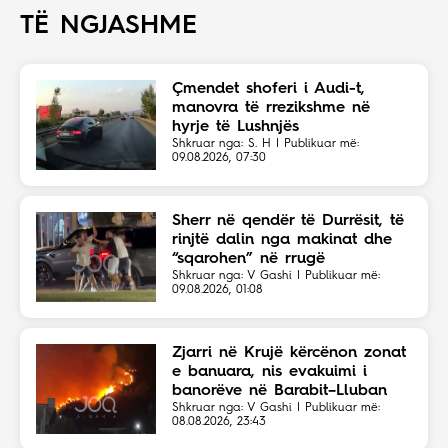
TË NGJASHME
Çmendet shoferi i Audi-t,
manovra të rrezikshme në
hyrje të Lushnjës
Shkruar nga: S. H | Publikuar më:
09.08.2026, 07:30
Sherr në qendër të Durrësit, të
rinjtë dalin nga makinat dhe
“sqarohen” në rrugë
Shkruar nga: V Gashi | Publikuar më:
09.08.2026, 01:08
Zjarri në Krujë kërcënon zonat
e banuara, nis evakuimi i
banorëve në Barabit–Lluban
Shkruar nga: V Gashi | Publikuar më:
08.08.2026, 23:43