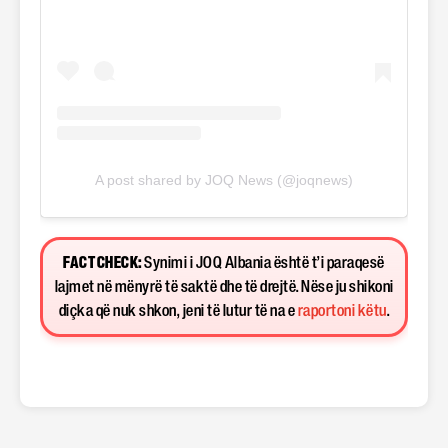
A post shared by JOQ News (@joqnews)
FACT CHECK:
Synimi i JOQ Albania është t’i paraqesë
lajmet në mënyrë të saktë dhe të drejtë. Nëse ju shikoni
diçka që nuk shkon, jeni të lutur të na e
raportoni këtu
.