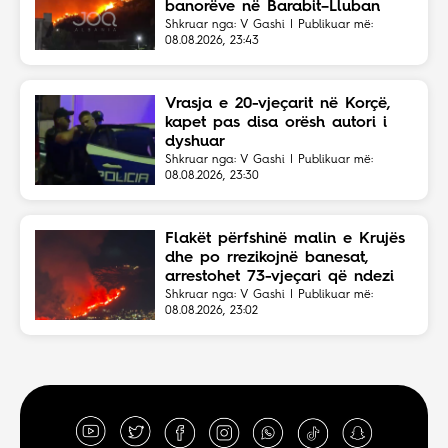
banorëve në Barabit–Lluban
Shkruar nga: V Gashi | Publikuar më:
08.08.2026, 23:43
Vrasja e 20-vjeçarit në Korçë,
kapet pas disa orësh autori i
dyshuar
Shkruar nga: V Gashi | Publikuar më:
08.08.2026, 23:30
Flakët përfshinë malin e Krujës
dhe po rrezikojnë banesat,
arrestohet 73-vjeçari që ndezi
zjarrin për të djegur barin
Shkruar nga: V Gashi | Publikuar më:
08.08.2026, 23:02