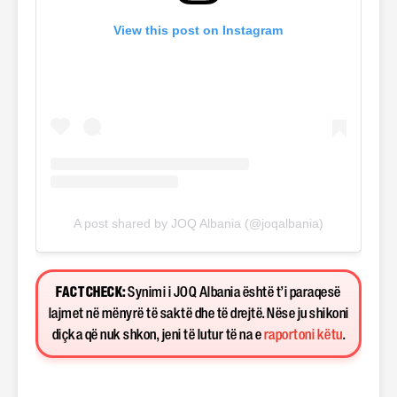
View this post on Instagram
A post shared by JOQ Albania (@joqalbania)
FACT CHECK:
Synimi i JOQ Albania është t’i paraqesë
lajmet në mënyrë të saktë dhe të drejtë. Nëse ju shikoni
diçka që nuk shkon, jeni të lutur të na e
raportoni këtu
.