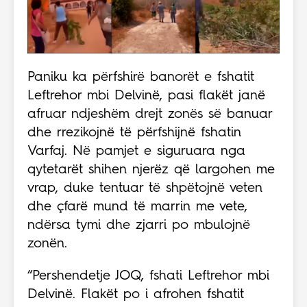
Paniku ka përfshirë banorët e fshatit
Leftrehor mbi Delvinë, pasi flakët janë
afruar ndjeshëm drejt zonës së banuar
dhe rrezikojnë të përfshijnë fshatin
Varfaj. Në pamjet e siguruara nga
qytetarët shihen njerëz që largohen me
vrap, duke tentuar të shpëtojnë veten
dhe çfarë mund të marrin me vete,
ndërsa tymi dhe zjarri po mbulojnë
zonën.
“Pershendetje JOQ, fshati Leftrehor mbi
Delvinë. Flakët po i afrohen fshatit