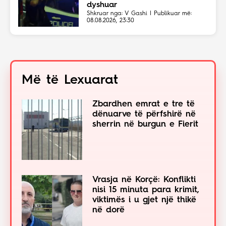
dyshuar
Shkruar nga: V Gashi | Publikuar më:
08.08.2026, 23:30
Më të Lexuarat
Zbardhen emrat e tre të
dënuarve të përfshirë në
sherrin në burgun e Fierit
Vrasja në Korçë: Konflikti
nisi 15 minuta para krimit,
viktimës i u gjet një thikë
në dorë