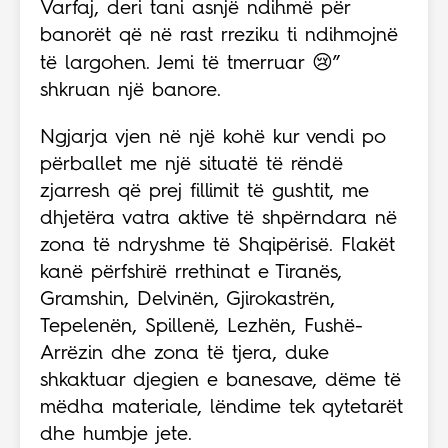
Varfaj, deri tani asnjë ndihmë për
banorët që në rast rreziku ti ndihmojnë
të largohen. Jemi të tmerruar 😢”
shkruan një banore.
Ngjarja vjen në një kohë kur vendi po
përballet me një situatë të rëndë
zjarresh që prej fillimit të gushtit, me
dhjetëra vatra aktive të shpërndara në
zona të ndryshme të Shqipërisë. Flakët
kanë përfshirë rrethinat e Tiranës,
Gramshin, Delvinën, Gjirokastrën,
Tepelenën, Spillenë, Lezhën, Fushë-
Arrëzin dhe zona të tjera, duke
shkaktuar djegien e banesave, dëme të
mëdha materiale, lëndime tek qytetarët
dhe humbje jete.