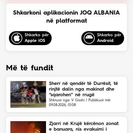
Shkarkoni aplikacionin JOQ ALBANIA
në platformat
Shkarko për
Shkarko për
Apple iOS
Android
Më të fundit
Sherr në qendër të Durrësit, të
rinjtë dalin nga makinat dhe
“sqarohen” në rrugë
Shkruar nga: V Gashi | Publikuar më:
09.08.2026, 01:08
Zjarri në Krujë kërcënon zonat
e banuara, nis evakuimi i