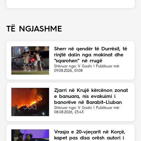
TË NGJASHME
Sherr në qendër të Durrësit, të
rinjtë dalin nga makinat dhe
“sqarohen” në rrugë
Shkruar nga: V Gashi | Publikuar më:
09.08.2026, 01:08
Zjarri në Krujë kërcënon zonat
e banuara, nis evakuimi i
banorëve në Barabit–Lluban
Shkruar nga: V Gashi | Publikuar më:
08.08.2026, 23:43
Vrasja e 20-vjeçarit në Korçë,
kapet pas disa orësh autori i