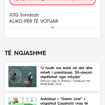
JOQ Sondazh
KLIKO PËR TË VOTUAR
TË NGJASHME
‘U hodh me kokë në det dhe
mbeti i paralizuar, 50-vjeçari
shpëtohet nga mbytja’
Shkruar nga: A Shehaj | Publikuar më:
09.08.2026, 15:45
Autobusi i “Green Line” i
oligarkut Çausholli vrau të