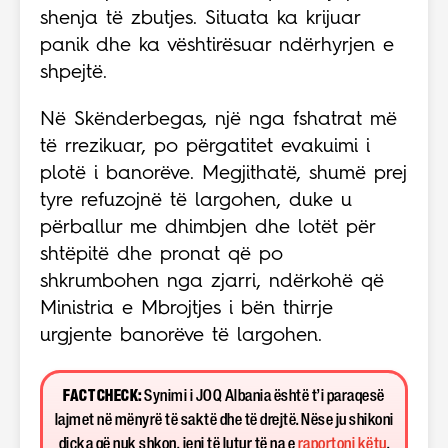
shenja të zbutjes. Situata ka krijuar
panik dhe ka vështirësuar ndërhyrjen e
shpejtë.
Në Skënderbegas, një nga fshatrat më
të rrezikuar, po përgatitet evakuimi i
plotë i banorëve. Megjithatë, shumë prej
tyre refuzojnë të largohen, duke u
përballur me dhimbjen dhe lotët për
shtëpitë dhe pronat që po
shkrumbohen nga zjarri, ndërkohë që
Ministria e Mbrojtjes i bën thirrje
urgjente banorëve të largohen.
FACT CHECK:
Synimi i JOQ Albania është t’i paraqesë
lajmet në mënyrë të saktë dhe të drejtë. Nëse ju shikoni
diçka që nuk shkon, jeni të lutur të na e
raportoni këtu
.