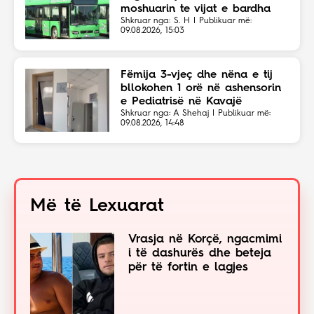
moshuarin te vijat e bardha
Shkruar nga: S. H | Publikuar më:
09.08.2026, 15:03
Fëmija 3-vjeç dhe nëna e tij
bllokohen 1 orë në ashensorin
e Pediatrisë në Kavajë
Shkruar nga: A Shehaj | Publikuar më:
09.08.2026, 14:48
Më të Lexuarat
Vrasja në Korçë, ngacmimi
i të dashurës dhe beteja
për të fortin e lagjes