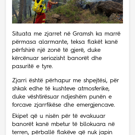
Situata me zjarret në Gramsh ka marrë
përmasa alarmante, teksa flakët kanë
përfshirë një zonë të gjerë, duke
kërcënuar seriozisht banorët dhe
pasuritë e tyre.
Zjarri është përhapur me shpejtësi, për
shkak edhe të kushteve atmosferike,
duke vështirësuar ndjeshëm punën e
forcave zjarrfikëse dhe emergjencave.
Ekipet që u nisën për të evakuuar
banorët kanë mbetur të bllokuara në
terren, përballë flakëve që nuk japin