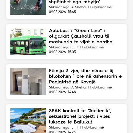
shpëtohet nga mbytja’
Shkruar nga: A Shehaj | Publikuar më:
09.08.2026, 15:45
Autobusi i “Green Line” i
oligarkut Çausholli vrau të
moshuarin te vijat e bardha
Shkruar nga: S. H | Publikuar më:
09.08.2026, 15:03
Fëmija 3-vjeç dhe nëna e tij
bllokohen 1 orë në ashensorin e
Pediatrisë në Kavajë
Shkruar nga: A Shehaj | Publikuar më:
09.08.2026, 14:48
SPAK kontroll te “Atelier 4”,
sekuestrohet projekti i vilës
luksoze të Ballukut
Shkruar nga: S. H | Publikuar më:
09.08.2026, 14:25