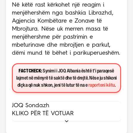
Në këtë rast kërkohet një reagim i
menjëhershëm nga bashkia Librazhd,
Agjencia Kombëtare e Zonave të
Mbrojtura. Nëse uk merren masa të
menjëhershme për pastrimin e
mbeturinave dhe mbrojtjen e parkut,
dëmi mund të bëhet i parikuperueshëm.
FACT CHECK:
Synimi i JOQ Albania është t’i paraqesë
lajmet në mënyrë të saktë dhe të drejtë. Nëse ju shikoni
diçka që nuk shkon, jeni të lutur të na e
raportoni këtu
.
JOQ Sondazh
KLIKO PËR TË VOTUAR