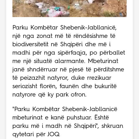
Parku Kombëtar Shebenik-Jabllanicë,
një nga zonat më të rëndësishme të
biodiversitetit në Shqipëri dhe më i
madhi për nga sipërfaqja, po përballet
me një situatë alarmante. Mbeturinat
janë shndërruar në pjesë të përditshme
të peizazhit natyror, duke rrezikuar
seriozisht florën, faunën dhe bukuritë
natyrore që ky park ofron.
"Parku Kombëtar Shebenik-Jabllanicë
mbeturinat e kanë puhstuar. Është
parku më i madh në Shqipëri", shkruan
qytetari për JOQ.