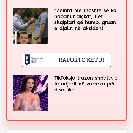
“Zemra më thoshte se ka
ndodhur diçka”, flet
shqiptari që humbi gruan
e djalin në aksident
TikToksja trazon shpirtin e
të ndjerit në varreza për
disa like