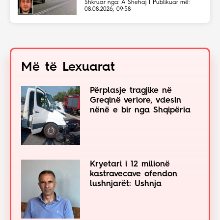
shpejtësi të lartë
Shkruar nga: A Shehaj | Publikuar më:
08.08.2026, 09:58
Më të Lexuarat
Përplasje tragjike në
Greqinë veriore, vdesin
nënë e bir nga Shqipëria
Kryetari i 12 milionë
kastravecave ofendon
lushnjarët: Ushnja