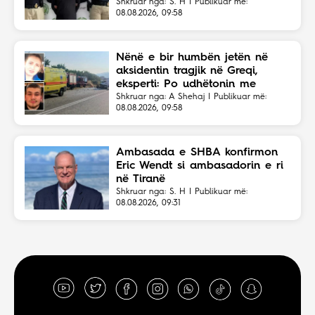
Shkruar nga: S. H | Publikuar më:
08.08.2026, 09:58
Nënë e bir humbën jetën në
aksidentin tragjik në Greqi,
eksperti: Po udhëtonin me
shpejtësi të lartë
Shkruar nga: A Shehaj | Publikuar më:
08.08.2026, 09:58
Ambasada e SHBA konfirmon
Eric Wendt si ambasadorin e ri
në Tiranë
Shkruar nga: S. H | Publikuar më:
08.08.2026, 09:31