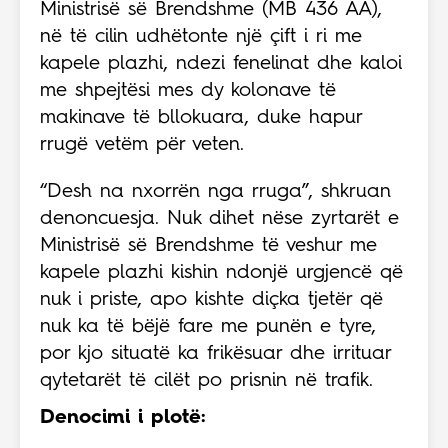
Ministrisë së Brendshme (MB 436 AA),
në të cilin udhëtonte një çift i ri me
kapele plazhi, ndezi fenelinat dhe kaloi
me shpejtësi mes dy kolonave të
makinave të bllokuara, duke hapur
rrugë vetëm për veten.
“Desh na nxorrën nga rruga”, shkruan
denoncuesja. Nuk dihet nëse zyrtarët e
Ministrisë së Brendshme të veshur me
kapele plazhi kishin ndonjë urgjencë që
nuk i priste, apo kishte diçka tjetër që
nuk ka të bëjë fare me punën e tyre,
por kjo situatë ka frikësuar dhe irrituar
qytetarët të cilët po prisnin në trafik.
Denocimi i plotë: