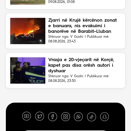
09.08.2026, 01:08
Zjarri në Krujë kërcënon zonat
e banuara, nis evakuimi i
banorëve në Barabit–Lluban
Shkruar nga: V Gashi | Publikuar më:
08.08.2026, 23:43
Vrasja e 20-vjeçarit në Korçë,
kapet pas disa orësh autori i
dyshuar
Shkruar nga: V Gashi | Publikuar më:
08.08.2026, 23:30