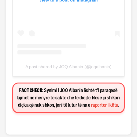
A post shared by JOQ Albania (@joqalbania)
FACT CHECK:
Synimi i JOQ Albania është t’i paraqesë
lajmet në mënyrë të saktë dhe të drejtë. Nëse ju shikoni
diçka që nuk shkon, jeni të lutur të na e
raportoni këtu
.