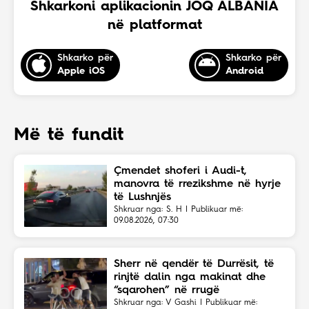
Shkarkoni aplikacionin JOQ ALBANIA
në platformat
Shkarko për
Shkarko për
Apple iOS
Android
Më të fundit
Çmendet shoferi i Audi-t,
manovra të rrezikshme në hyrje
të Lushnjës
Shkruar nga: S. H | Publikuar më:
09.08.2026, 07:30
Sherr në qendër të Durrësit, të
rinjtë dalin nga makinat dhe
“sqarohen” në rrugë
Shkruar nga: V Gashi | Publikuar më: