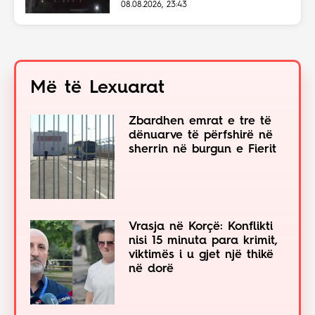
08.08.2026, 23:43
Më të Lexuarat
Zbardhen emrat e tre të
dënuarve të përfshirë në
sherrin në burgun e Fierit
Vrasja në Korçë: Konflikti
nisi 15 minuta para krimit,
viktimës i u gjet një thikë
në dorë