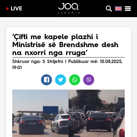
LIVE
‘Çifti me kapele plazhi i
Ministrisë së Brendshme desh
na nxorri nga rruga’
Shkruar nga: S Shtjefni | Publikuar më: 10.08.2025,
19:01