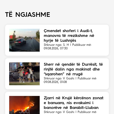
TË NGJASHME
Çmendet shoferi i Audi-t,
manovra të rrezikshme në
hyrje të Lushnjës
Shkruar nga: S. H | Publikuar më:
09.08.2026, 07:30
Sherr në qendër të Durrësit, të
rinjtë dalin nga makinat dhe
“sqarohen” në rrugë
Shkruar nga: V Gashi | Publikuar më:
09.08.2026, 01:08
Zjarri në Krujë kërcënon zonat
e banuara, nis evakuimi i
banorëve në Barabit–Lluban
Shkruar nga: V Gashi | Publikuar më: