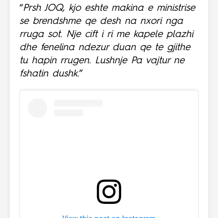
“
Prsh JOQ, kjo eshte makina e ministrise
se brendshme qe desh na nxori nga
rruga sot. Nje cift i ri me kapele plazhi
dhe fenelina ndezur duan qe te gjithe
tu hapin rrugen. Lushnje Pa vajtur ne
fshatin dushk.
”
View this post on Instagram