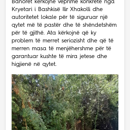
Banorët kërkojnë veprime konkrete nga
Kryetari i Bashkisë Ilir Xhakolli dhe
autoritetet lokale për të siguruar një
qytet më të pastër dhe të shëndetshëm
për të gjithë. Ata kërkojnë që ky
problem të merret seriozisht dhe që të
merren masa të menjëhershme për të
garantuar kushte të mira jetese dhe
higjienë në qytet.