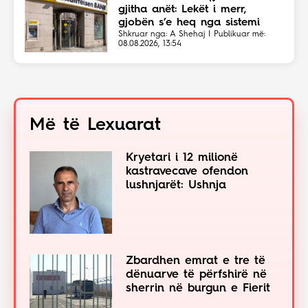
gjitha anët: Lekët i merr,
gjobën s’e heq nga sistemi
Shkruar nga: A Shehaj | Publikuar më:
08.08.2026, 13:54
Më të Lexuarat
Kryetari i 12 milionë
kastravecave ofendon
lushnjarët: Ushnja
Zbardhen emrat e tre të
dënuarve të përfshirë në
sherrin në burgun e Fierit