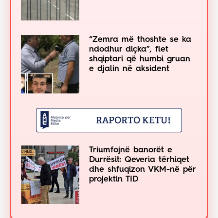
“Zemra më thoshte se ka
ndodhur diçka”, flet
shqiptari që humbi gruan
e djalin në aksident
Triumfojnë banorët e
Durrësit: Qeveria tërhiqet
dhe shfuqizon VKM-në për
projektin TID