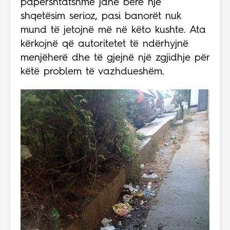
papërshtatshme janë bërë një
shqetësim serioz, pasi banorët nuk
mund të jetojnë më në këto kushte. Ata
kërkojnë që autoritetet të ndërhyjnë
menjëherë dhe të gjejnë një zgjidhje për
këtë problem të vazhdueshëm.