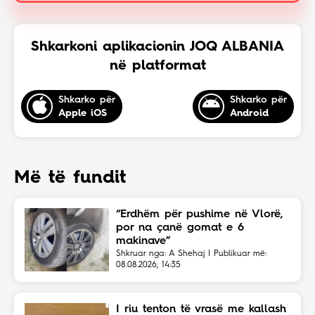
Shkarkoni aplikacionin JOQ ALBANIA
në platformat
Shkarko për
Shkarko për
Apple iOS
Android
Më të fundit
“Erdhëm për pushime në Vlorë,
por na çanë gomat e 6
makinave”
Shkruar nga: A Shehaj | Publikuar më:
08.08.2026, 14:35
I riu tenton të vrasë me kallash