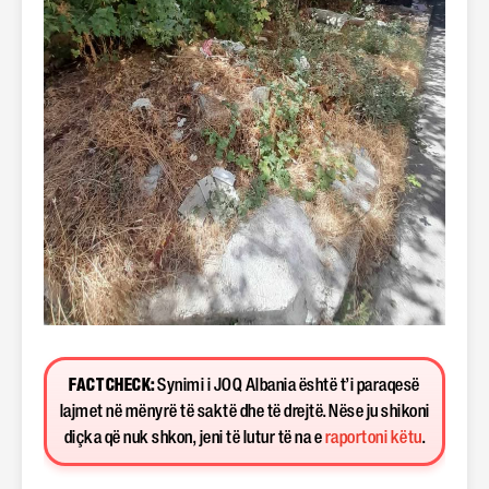
FACT CHECK:
Synimi i JOQ Albania është t’i paraqesë
lajmet në mënyrë të saktë dhe të drejtë. Nëse ju shikoni
diçka që nuk shkon, jeni të lutur të na e
raportoni këtu
.