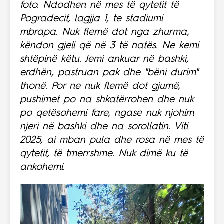
foto. Ndodhen në mes të qytetit të
Pogradecit, lagjja 1, te stadiumi
mbrapa. Nuk flemë dot nga zhurma,
këndon gjeli që në 3 të natës. Ne kemi
shtëpinë këtu. Jemi ankuar në bashki,
erdhën, pastruan pak dhe "bëni durim"
thonë. Por ne nuk flemë dot gjumë,
pushimet po na shkatërrohen dhe nuk
po qetësohemi fare, ngase nuk njohim
njeri në bashki dhe na sorollatin. Viti
2025, ai mban pula dhe rosa në mes të
qytetit, të tmerrshme. Nuk dimë ku të
ankohemi.