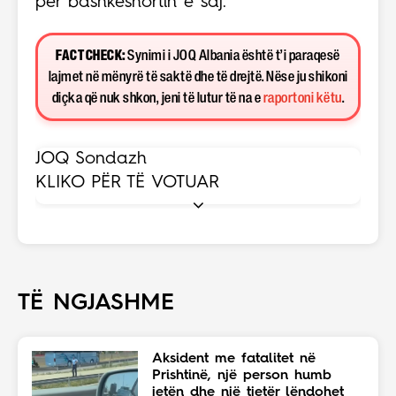
për bashkëshortin e saj.
FACT CHECK:
Synimi i JOQ Albania është t’i paraqesë
lajmet në mënyrë të saktë dhe të drejtë. Nëse ju shikoni
diçka që nuk shkon, jeni të lutur të na e
raportoni këtu
.
JOQ Sondazh
KLIKO PËR TË VOTUAR
TË NGJASHME
Aksident me fatalitet në
Prishtinë, një person humb
jetën dhe një tjetër lëndohet