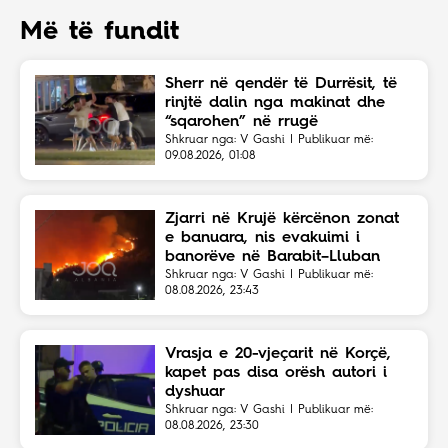
Më të fundit
Sherr në qendër të Durrësit, të
rinjtë dalin nga makinat dhe
“sqarohen” në rrugë
Shkruar nga: V Gashi | Publikuar më:
09.08.2026, 01:08
Zjarri në Krujë kërcënon zonat
e banuara, nis evakuimi i
banorëve në Barabit–Lluban
Shkruar nga: V Gashi | Publikuar më:
08.08.2026, 23:43
Vrasja e 20-vjeçarit në Korçë,
kapet pas disa orësh autori i
dyshuar
Shkruar nga: V Gashi | Publikuar më:
08.08.2026, 23:30