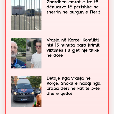
Zbardhen emrat e tre të
dënuarve të përfshirë në
sherrin në burgun e Fierit
Vrasja në Korçë: Konflikti
nisi 15 minuta para krimit,
viktimës i u gjet një thikë
në dorë
Detaje nga vrasja në
Korçë: Shoku e ndoqi nga
prapa deri në kat të 3-të
dhe e qëlloi