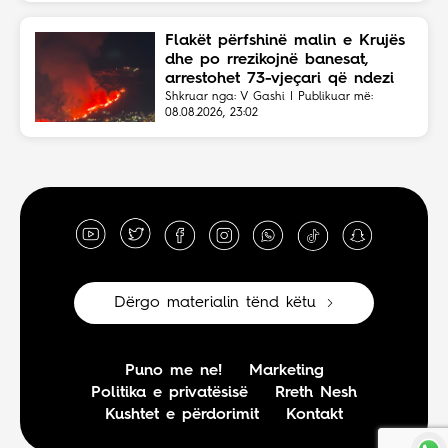
Flakët përfshinë malin e Krujës
dhe po rrezikojnë banesat,
arrestohet 73-vjeçari që ndezi
zjarrin për të djegur barin
Shkruar nga: V Gashi | Publikuar më:
08.08.2026, 23:02
Dërgo materialin tënd këtu
Puno me ne!
Marketing
Politika e privatësisë
Rreth Nesh
Kushtet e përdorimit
Kontakt