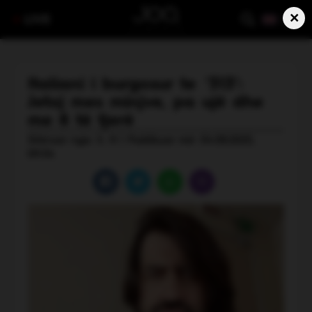
×
LIVE
Italiani i burgosur te ‘313’:
Jetoj mes minjve, pa ujë dhe
me 8 të tjerë
Shkruar nga: S. H | Publikuar më: 04.08.2025,
09:54