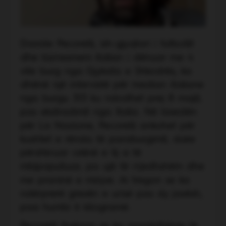
Davide Pecorelli, ish-gjyqtari i futbollit
dhe biznesmeni italian i dënuar me 4
vite burg nga Gjykata e Shkodrës, ka
dhënë një intervistë për median italiane
nga burgu 313 ku ndodhet prej 8 majit,
pas ekstradimit nga Italia. Në bisedën
për La Nazione, Pecorelli ankohet për
kushtet e rënda të paraburgimit, duke
përshkruar celinë e tij si të
mbipopulluar, pa ujë të rrjedhshëm dhe
me praninë e minjve. Ai tregon se ka
ndërprerë grevën e urisë pas dy javësh,
pasi humbi 6 kilogramë.