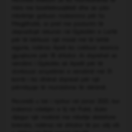
Pecorelli thekson se ka marrëdhënie të
mira me bashkëvuajtësit dhe se çdo
mbrëmje gatuan makarona për ta.
Megjithatë, ai pret me padurim të
depozitojë rekursin në Gjykatën e Lartë
për të kërkuar një masë më të lehtë
sigurie, ndërsa Apeli ka caktuar seanca
gjyqësore për 18 shtator. Ai shprehet se
vendimi i Gjykatës së Apelit për të
dorëzuar arsyetimin e vendimit më 31
korrik i ka dhënë shpresë për një
përmbysje të mundshme të dënimit.
Pecorelli u bë i njohur në janar 2021, kur
inskenoi vdekjen e tij në Pukë, duke
djegur një makinë me mbetje skeletore
brenda, ndërsa në shtator të po atij viti