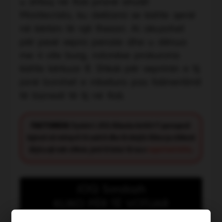
u shfaq në Itali pranë ishullit
Montecristo, ku deklaroi se kishte qenë
në kërkim të një thesari. Ai akuzohet
për pesë vepra penale dhe u dënua
me 4 vite burg, ndonëse prokuroria
kishte kërkuar 8. Shkak për veprimin e tij
janë borxhet e mbetura pas falimentimit
të biznesit të tij në Itali.
FACT CHECK:
Synimi i JOQ Albania është t’i paraqesë
lajmet në mënyrë të saktë dhe të drejtë. Nëse ju shikoni
diçka që nuk shkon, jeni të lutur të na e
raportoni këtu
.
JOQ Sondazh
KLIKO PËR TË VOTUAR