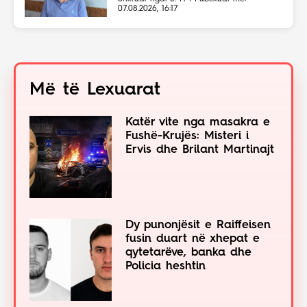
07.08.2026, 16:17
Më të Lexuarat
Katër vite nga masakra e
Fushë-Krujës: Misteri i
Ervis dhe Brilant Martinajt
Dy punonjësit e Raiffeisen
fusin duart në xhepat e
qytetarëve, banka dhe
Policia heshtin