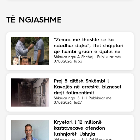
TË NGJASHME
“Zemra më thoshte se ka
ndodhur diçka”, flet shqiptari
që humbi gruan e djalin në
aksident
Shkruar nga: A Shehaj | Publikuar më:
07.08.2026, 16:33
Prej 5 ditësh Shkëmbi i
Kavajës në errësirë, bizneset
drejt falimentimit
Shkruar nga: S. H | Publikuar më:
07.08.2026, 16:27
Kryetari i 12 milionë
kastravecave ofendon
lushnjarët: Ushnja
Shkruar nga: S. H | Publikuar më: