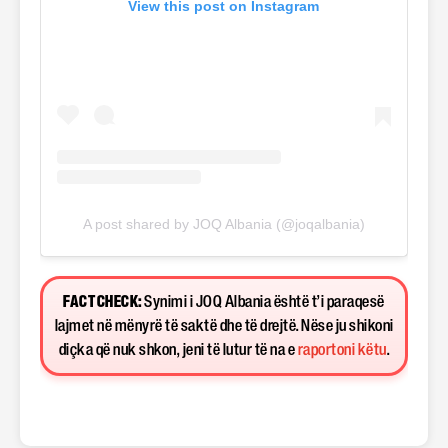
View this post on Instagram
A post shared by JOQ Albania (@joqalbania)
FACT CHECK:
Synimi i JOQ Albania është t’i paraqesë
lajmet në mënyrë të saktë dhe të drejtë. Nëse ju shikoni
diçka që nuk shkon, jeni të lutur të na e
raportoni këtu
.