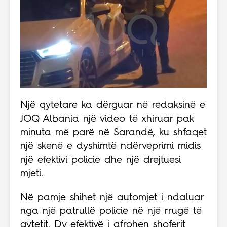
Një qytetare ka dërguar në redaksinë e
JOQ Albania një video të xhiruar pak
minuta më parë në Sarandë, ku shfaqet
një skenë e dyshimtë ndërveprimi midis
një efektivi policie dhe një drejtuesi
mjeti.
Në pamje shihet një automjet i ndaluar
nga një patrullë policie në një rrugë të
qytetit. Dy efektivë i afrohen shoferit