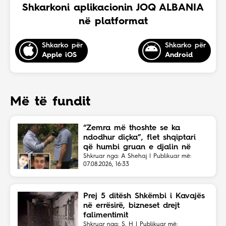
Shkarkoni aplikacionin JOQ ALBANIA
në platformat
Shkarko për
Shkarko për
Apple iOS
Android
Më të fundit
“Zemra më thoshte se ka
ndodhur diçka”, flet shqiptari
që humbi gruan e djalin në
aksident
Shkruar nga: A Shehaj | Publikuar më:
07.08.2026, 16:33
Prej 5 ditësh Shkëmbi i Kavajës
në errësirë, bizneset drejt
falimentimit
Shkruar nga: S. H | Publikuar më: