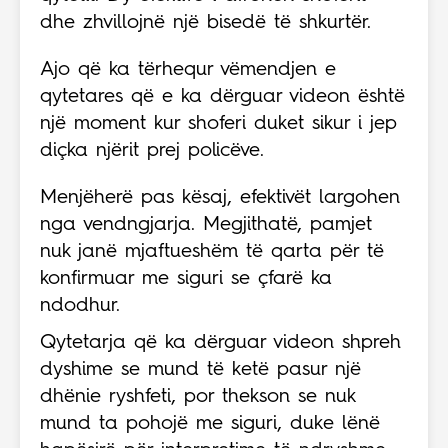
dhe zhvillojnë një bisedë të shkurtër.
Ajo që ka tërhequr vëmendjen e
qytetares që e ka dërguar videon është
një moment kur shoferi duket sikur i jep
diçka njërit prej policëve.
Menjëherë pas kësaj, efektivët largohen
nga vendngjarja. Megjithatë, pamjet
nuk janë mjaftueshëm të qarta për të
konfirmuar me siguri se çfarë ka
ndodhur.
Qytetarja që ka dërguar videon shpreh
dyshime se mund të ketë pasur një
dhënie ryshfeti, por thekson se nuk
mund ta pohojë me siguri, duke lënë