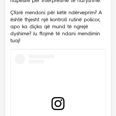
hapësirë për interpretime të ndryshme.
Çfarë mendoni për këtë ndërveprim? A
është thjesht një kontroll rutinë policor,
apo ka diçka që mund të ngrejë
dyshime? Ju ftojmë të ndani mendimin
tuaj!