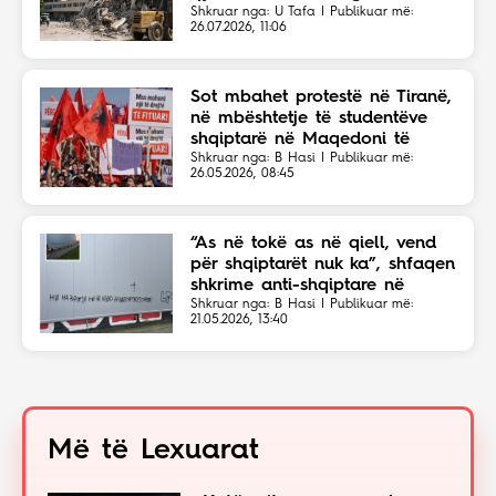
solidariteti botëror
Shkruar nga: U Tafa | Publikuar më:
26.07.2026, 11:06
Sot mbahet protestë në Tiranë,
në mbështetje të studentëve
shqiptarë në Maqedoni të
Veriut
Shkruar nga: B Hasi | Publikuar më:
26.05.2026, 08:45
“As në tokë as në qiell, vend
për shqiptarët nuk ka”, shfaqen
shkrime anti-shqiptare në
Shkup
Shkruar nga: B Hasi | Publikuar më:
21.05.2026, 13:40
Më të Lexuarat