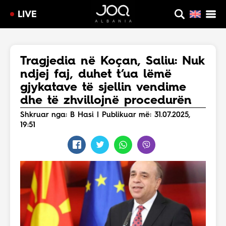
LIVE
Tragjedia në Koçan, Saliu: Nuk
ndjej faj, duhet t’ua lëmë
gjykatave të sjellin vendime
dhe të zhvillojnë procedurën
Shkruar nga: B Hasi | Publikuar më: 31.07.2025,
19:51