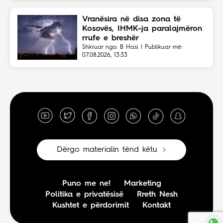
Vranësira në disa zona të
Kosovës, IHMK-ja paralajmëron
rrufe e breshër
Shkruar nga: B Hasi | Publikuar më:
07.08.2026, 13:33
Dërgo materialin tënd këtu
Puno me ne!
Marketing
Politika e privatësisë
Rreth Nesh
Kushtet e përdorimit
Kontakt