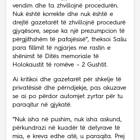
vendim dhe ta zhvillojnë procedurën.
Nuk është korrekte dhe nuk është e
drejtë gazetarët të zhvillojnë procedurë
gjyqësore, sepse ka një prezumpcion të
përgjithshëm të pafajësisë”, theksoi Saliu
para fillimit të ngjarjes me rastin e
shënimit të Ditës memoriale të
Holokaustit të romëve – 2 Gushtit.
Ai kritikoi dhe gazetarët për shkelje të
privatësisë dhe përndjekje, pas akuzave
se ai po përdor automjet zyrtar për tu
paraqitur në gjykatë.
“Nuk isha në pushim, nuk isha askund,
përkundrazi në kuadër të detyrave të
mia, e kreva edhe atë, u paraqita. Prej