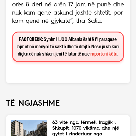
orës 8 deri në orën 17 jam në punë dhe
nuk kam qenë askund jashtë shtetit, por
kam qenë në gjykatë”, tha Saliu.
FACT CHECK:
Synimi i JOQ Albania është t’i paraqesë
lajmet në mënyrë të saktë dhe të drejtë. Nëse ju shikoni
diçka që nuk shkon, jeni të lutur të na e
raportoni këtu
.
TË NGJASHME
63 vite nga tërmeti tragjik i
Shkupit, 1070 viktima dhe një
qytet i rindërtuar nga