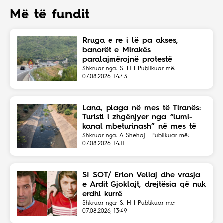
Më të fundit
Rruga e re i lë pa akses,
banorët e Mirakës
paralajmërojnë protestë
Shkruar nga: S. H | Publikuar më:
07.08.2026, 14:43
Lana, plaga në mes të Tiranës:
Turisti i zhgënjyer nga “lumi-
kanal mbeturinash” në mes të
kryeqytetit
Shkruar nga: A Shehaj | Publikuar më:
07.08.2026, 14:11
SI SOT/ Erion Veliaj dhe vrasja
e Ardit Gjoklajt, drejtësia që nuk
erdhi kurrë
Shkruar nga: S. H | Publikuar më:
07.08.2026, 13:49