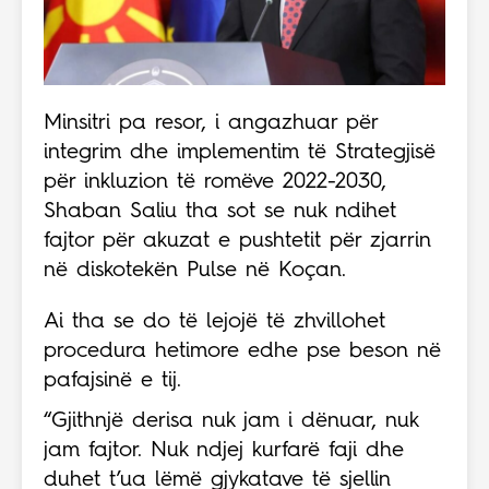
Minsitri pa resor, i angazhuar për
integrim dhe implementim të Strategjisë
për inkluzion të romëve 2022-2030,
Shaban Saliu tha sot se nuk ndihet
fajtor për akuzat e pushtetit për zjarrin
në diskotekën Pulse në Koçan.
Ai tha se do të lejojë të zhvillohet
procedura hetimore edhe pse beson në
pafajsinë e tij.
“Gjithnjë derisa nuk jam i dënuar, nuk
jam fajtor. Nuk ndjej kurfarë faji dhe
duhet t’ua lëmë gjykatave të sjellin