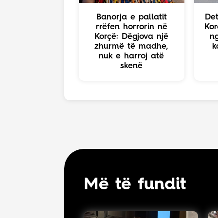
Banorja e pallatit
Det
rrëfen horrorin në
Kor
Korçë: Dëgjova një
n
zhurmë të madhe,
k
nuk e harroj atë
skenë
Më të fundit