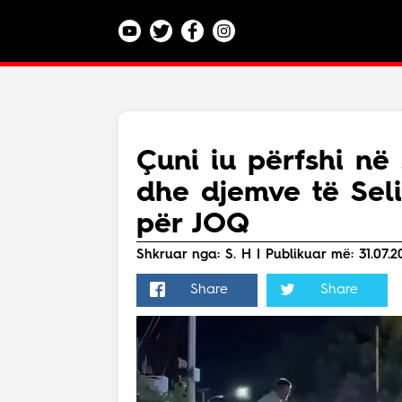
Kategoritë
Veç e Jona
Lajme
Çuni iu përfshi në 
Teknologji
dhe djemve të Sel
Bota
Argëtim
për JOQ
Maqedoni
Shkruar nga: S. H | Publikuar më: 31.07.2
Share
Share