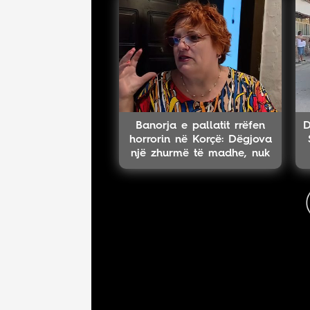
Banorja e pallatit rrëfen
D
horrorin në Korçë: Dëgjova
një zhurmë të madhe, nuk
e harroj atë skenë