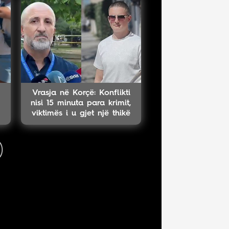
Vrasja në Korçë: Konflikti
nisi 15 minuta para krimit,
viktimës i u gjet një thikë
në dorë