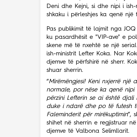
Deni dhe Kejni, si dhe nipi i ish-
shkaku i përleshjes ka qenë nj
Pas publikimit të lajmit nga JO
ku pasardhësit e "VIP-ave" e pol
skene më të nxehtë se një serial
ish-ministrit Lefter Koka. Nar Ko
djemve të përfshirë në sherr. Kok
shuar sherrin.
“
Mirëmëngjesi! Keni nxjerrë një a
normale, por nëse ka qenë nipi i
përzini Lefterin se ai është dj
duke i ndarë dhe po të futesh të
Faleminderit për mirëkuptimin
”, 
shihet në sherrin e regjistruar 
djemve të Valbona Selimllarit.