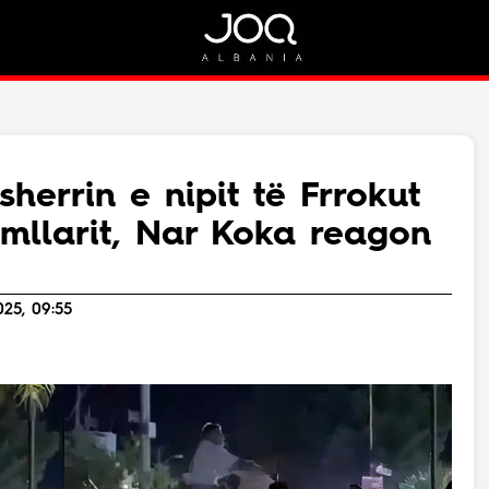
Rreth Nesh
Kontakt
Rreth Nesh
Marketing
Puno me ne!
Kontakt
sherrin e nipit të Frrokut
Live
imllarit, Nar Koka reagon
025, 09:55