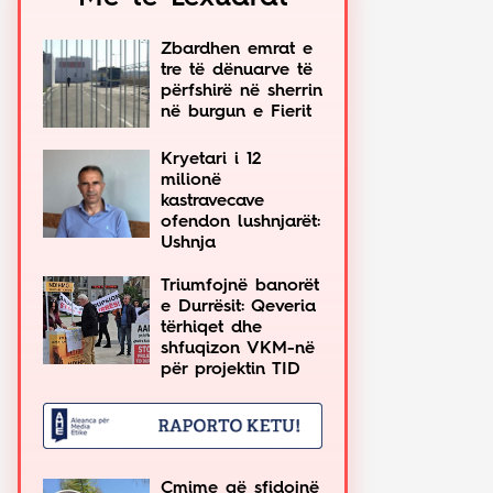
Zbardhen emrat e
tre të dënuarve të
përfshirë në sherrin
në burgun e Fierit
Kryetari i 12
milionë
kastravecave
ofendon lushnjarët:
Ushnja
Triumfojnë banorët
e Durrësit: Qeveria
tërhiqet dhe
shfuqizon VKM-në
për projektin TID
Çmime që sfidojnë