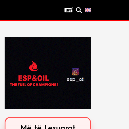
Privatësia
Politika e privatësisë
Kushtet e përdorimit
Më të Lexuarat