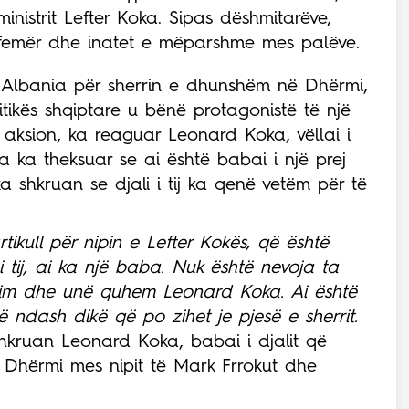
ministrit Lefter Koka. Sipas dëshmitarëve,
ë femër dhe inatet e mëparshme mes palëve.
Q Albania për sherrin e dhunshëm në Dhërmi,
itikës shqiptare u bënë protagonistë të një
 aksion, ka reaguar Leonard Koka, vëllai i
ka ka theksuar se ai është babai i një prej
a shkruan se djali i tij ka qenë vetëm për të
rtikull për nipin e Lefter Kokës, që është
 tij, ai ka një baba. Nuk është nevoja ta
ali im dhe unë quhem Leonard Koka. Ai është
 ndash dikë që po zihet je pjesë e sherrit.
shkruan Leonard Koka, babai i djalit që
në Dhërmi mes nipit të Mark Frrokut dhe