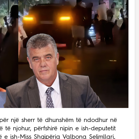
 për një sherr të dhunshëm të ndodhur në
 të njohur, përfshirë nipin e ish-deputetit
 e ish-Miss Shqipëria Valbona Selimllari,