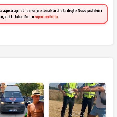
paraqesë lajmet në mënyrë të saktë dhe të drejtë. Nëse ju shikoni
, jeni të lutur të na e
raportoni këtu
.