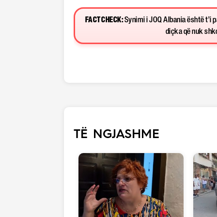
FACT CHECK:
Synimi i JOQ Albania është t’i 
diçka që nuk shkon
TË NGJASHME