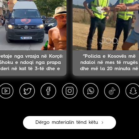
etaje nga vrasja në Korçë:
“Policia e Kosovës më
Shoku e ndoqi nga prapa
ndaloi në mes të rrugës
deri në kat të 3-të dhe e
dhe më la 20 minuta në
qëlloi
pritje”
Dërgo materialin tënd këtu