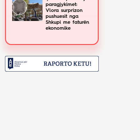
paragjykimet:
Vlora surprizon
pushuesit nga
Shkupi me faturën
ekonomike