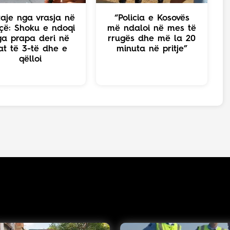
aje nga vrasja në
“Policia e Kosovës
çë: Shoku e ndoqi
më ndaloi në mes të
ga prapa deri në
rrugës dhe më la 20
at të 3-të dhe e
minuta në pritje”
qëlloi