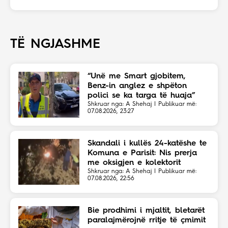
TË NGJASHME
“Unë me Smart gjobitem,
Benz-in anglez e shpëton
polici se ka targa të huaja”
Shkruar nga: A Shehaj | Publikuar më:
07.08.2026, 23:27
Skandali i kullës 24-katëshe te
Komuna e Parisit: Nis prerja
me oksigjen e kolektorit
magjistral në fshehtësi
Shkruar nga: A Shehaj | Publikuar më:
07.08.2026, 22:56
Bie prodhimi i mjaltit, bletarët
paralajmërojnë rritje të çmimit