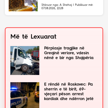
Shkruar nga: A Shehaj | Publikuar më:
07.08.2026, 22:28
Më të Lexuarat
Përplasje tragjike në
Greqinë veriore, vdesin
nënë e bir nga Shqipëria
E rëndë në Roskovec: Pa
sherrin e të birit, 69-
vjeçari pëson arrest
kardiak dhe ndërron jetë