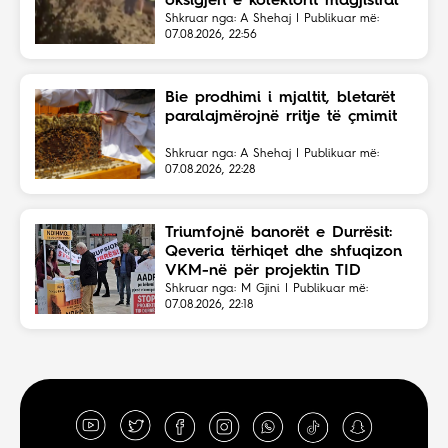
oksigjen e kolektorit magjistral
në fshehtësi
Shkruar nga: A Shehaj | Publikuar më:
07.08.2026, 22:56
Bie prodhimi i mjaltit, bletarët
paralajmërojnë rritje të çmimit
Shkruar nga: A Shehaj | Publikuar më:
07.08.2026, 22:28
Triumfojnë banorët e Durrësit:
Qeveria tërhiqet dhe shfuqizon
VKM-në për projektin TID
Shkruar nga: M Gjini | Publikuar më:
07.08.2026, 22:18