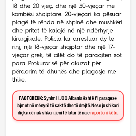
18 dhe 20 vjeç, dhe një 30-vjeçar me
kombësi shqiptare. 20-vjeçari ka pësuar
plagë të rënda në shpinë dhe mushkëri
dhe pritet të kalojë në një ndërhyrje
kirurgjikale. Policia ka arrestuar dy të
rinj, një 18-vjeçar shqiptar dhe një 17-
vjeçar grek, të cilët do të paraqiten sot
para Prokurorisë për akuzat për
përdorim të dhunës dhe plagosje me
thikë.
FACT CHECK:
Synimi i JOQ Albania është t’i paraqesë
lajmet në mënyrë të saktë dhe të drejtë. Nëse ju shikoni
diçka që nuk shkon, jeni të lutur të na e
raportoni këtu
.