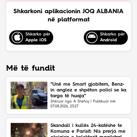
Shkarkoni aplikacionin JOQ ALBANIA
në platformat
Shkarko për
Shkarko për
Apple iOS
Android
Më të fundit
“Unë me Smart gjobitem, Benz-
in anglez e shpëton polici se ka
targa të huaja”
Shkruar nga: A Shehaj | Publikuar më:
07.08.2026, 23:27
Skandali i kullës 24-katëshe te
Komuna e Parisit: Nis prerja me