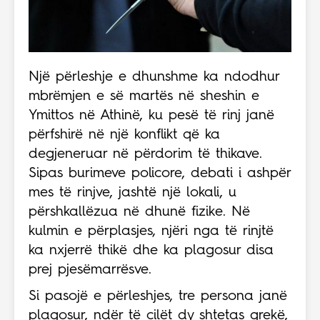
Një përleshje e dhunshme ka ndodhur
mbrëmjen e së martës në sheshin e
Ymittos në Athinë, ku pesë të rinj janë
përfshirë në një konflikt që ka
degjeneruar në përdorim të thikave.
Sipas burimeve policore, debati i ashpër
mes të rinjve, jashtë një lokali, u
përshkallëzua në dhunë fizike. Në
kulmin e përplasjes, njëri nga të rinjtë
ka nxjerrë thikë dhe ka plagosur disa
prej pjesëmarrësve.
Si pasojë e përleshjes, tre persona janë
plagosur, ndër të cilët dy shtetas grekë,