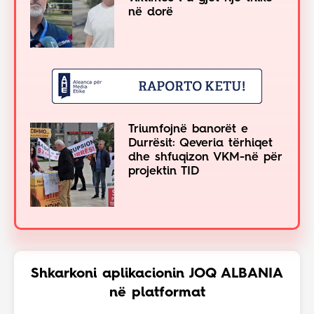
në dorë
Triumfojnë banorët e
Durrësit: Qeveria tërhiqet
dhe shfuqizon VKM-në për
projektin TID
Shkarkoni aplikacionin JOQ ALBANIA
në platformat