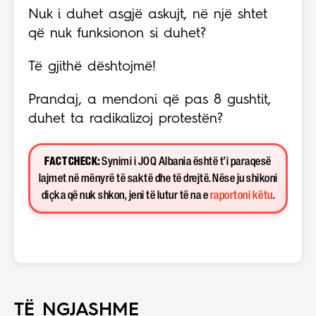
Nuk i duhet asgjë askujt, në një shtet
që nuk funksionon si duhet?
Të gjithë dështojmë!
Prandaj, a mendoni që pas 8 gushtit,
duhet ta radikalizoj protestën?
FACT CHECK:
Synimi i JOQ Albania është t’i paraqesë
lajmet në mënyrë të saktë dhe të drejtë. Nëse ju shikoni
diçka që nuk shkon, jeni të lutur të na e
raportoni këtu
.
TË NGJASHME