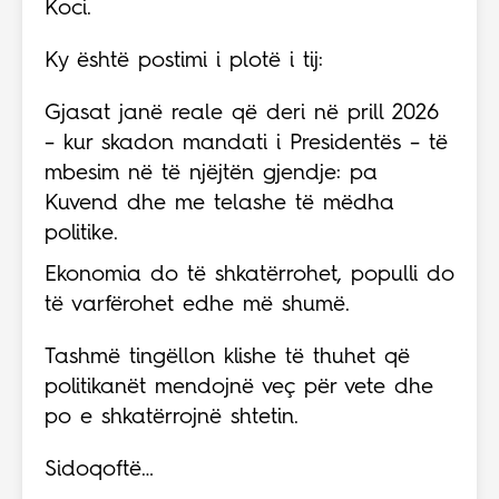
Koci.
Ky është postimi i plotë i tij:
Gjasat janë reale që deri në prill 2026
– kur skadon mandati i Presidentës – të
mbesim në të njëjtën gjendje: pa
Kuvend dhe me telashe të mëdha
politike.
Ekonomia do të shkatërrohet, populli do
të varfërohet edhe më shumë.
Tashmë tingëllon klishe të thuhet që
politikanët mendojnë veç për vete dhe
po e shkatërrojnë shtetin.
Sidoqoftë…