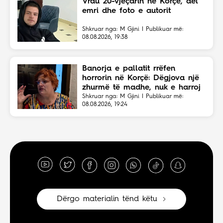
Vrau 20-vjeçarin në Korçë, del
emri dhe foto e autorit
Shkruar nga: M Gjini | Publikuar më:
08.08.2026, 19:38
Banorja e pallatit rrëfen
horrorin në Korçë: Dëgjova një
zhurmë të madhe, nuk e harroj
atë skenë
Shkruar nga: M Gjini | Publikuar më:
08.08.2026, 19:24
Dërgo materialin tënd këtu