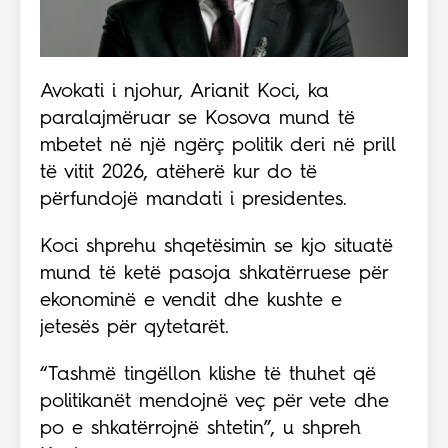
Avokati i njohur, Arianit Koci, ka
paralajmëruar se Kosova mund të
mbetet në një ngërç politik deri në prill
të vitit 2026, atëherë kur do të
përfundojë mandati i presidentes.
Koci shprehu shqetësimin se kjo situatë
mund të ketë pasoja shkatërruese për
ekonominë e vendit dhe kushte e
jetesës për qytetarët.
“Tashmë tingëllon klishe të thuhet që
politikanët mendojnë veç për vete dhe
po e shkatërrojnë shtetin”, u shpreh