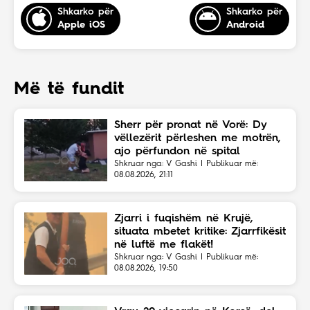
Shkarko për
Shkarko për
Apple iOS
Android
Më të fundit
Sherr për pronat në Vorë: Dy
vëllezërit përleshen me motrën,
ajo përfundon në spital
Shkruar nga: V Gashi | Publikuar më:
08.08.2026, 21:11
Zjarri i fuqishëm në Krujë,
situata mbetet kritike: Zjarrfikësit
në luftë me flakët!
Shkruar nga: V Gashi | Publikuar më:
08.08.2026, 19:50