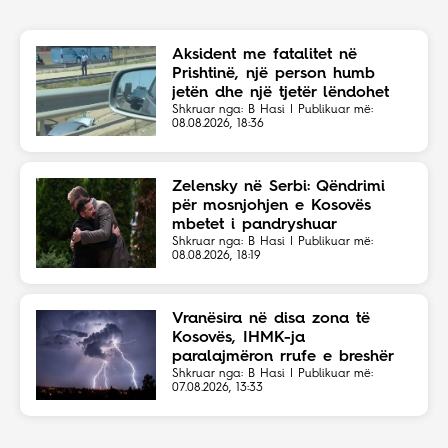
Aksident me fatalitet në
Prishtinë, një person humb
jetën dhe një tjetër lëndohet
Shkruar nga: B Hasi | Publikuar më:
08.08.2026, 18:36
Zelensky në Serbi: Qëndrimi
për mosnjohjen e Kosovës
mbetet i pandryshuar
Shkruar nga: B Hasi | Publikuar më:
08.08.2026, 18:19
Vranësira në disa zona të
Kosovës, IHMK-ja
paralajmëron rrufe e breshër
Shkruar nga: B Hasi | Publikuar më:
07.08.2026, 13:33