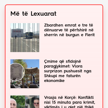
Më të Lexuarat
Zbardhen emrat e tre të
dënuarve të përfshirë në
sherrin në burgun e Fierit
Çmime që sfidojnë
paragjykimet: Vlora
surprizon pushuesit nga
Shkupi me faturën
ekonomike
Vrasja në Korçë: Konflikti
nisi 15 minuta para krimit,
viktimës i u gjet një thikë