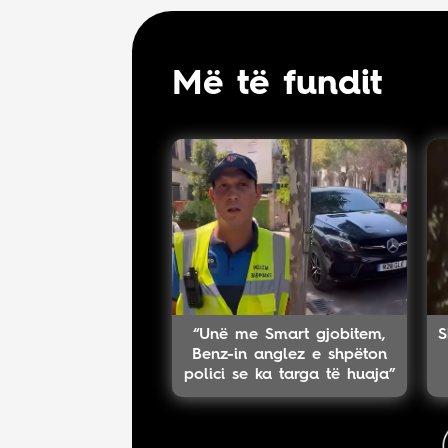
Më të fundit
“Unë me Smart gjobitem,
S
Benz-in anglez e shpëton
polici se ka targa të huaja”