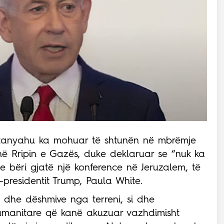
 Netanyahu ka mohuar të shtunën në mbrëmje
” në Rripin e Gazës, duke deklaruar se “nuk ka
e bëri gjatë një konference në Jeruzalem, të
-presidentit Trump, Paula White.
e dhe dëshmive nga terreni, si dhe
umanitare që kanë akuzuar vazhdimisht