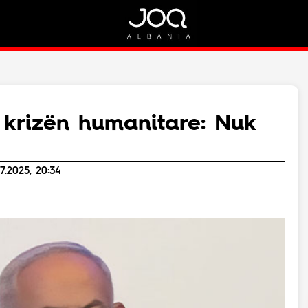
Rreth Nesh
Kontakt
Rreth Nesh
Marketing
Puno me ne!
Kontakt
krizën humanitare: Nuk
Live
7.2025, 20:34