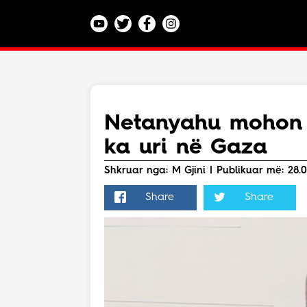
Kategoritë
Veç e Jona
Lajme
Netanyahu mohon 
Teknologji
ka uri në Gaza
Bota
Argëtim
Shkruar nga: M Gjini | Publikuar më: 28.0
Maqedoni
Share
Share