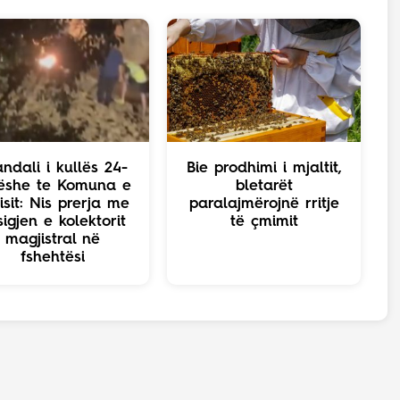
ndali i kullës 24-
Bie prodhimi i mjaltit,
ëshe te Komuna e
bletarët
isit: Nis prerja me
paralajmërojnë rritje
sigjen e kolektorit
të çmimit
magjistral në
fshehtësi