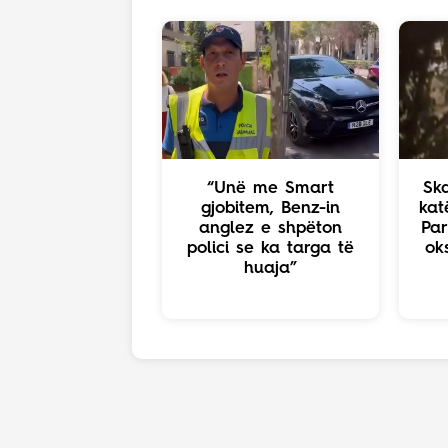
“Unë me Smart
Ska
gjobitem, Benz-in
kat
anglez e shpëton
Par
polici se ka targa të
ok
huaja”