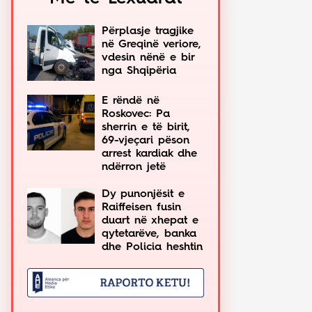
Përplasje tragjike
në Greqinë veriore,
vdesin nënë e bir
nga Shqipëria
E rëndë në
Roskovec: Pa
sherrin e të birit,
69-vjeçari pëson
arrest kardiak dhe
ndërron jetë
Dy punonjësit e
Raiffeisen fusin
duart në xhepat e
qytetarëve, banka
dhe Policia heshtin