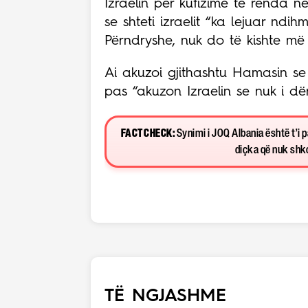
Izraelin për kufizime të rënda 
se shteti izraelit “ka lejuar ndi
Përndryshe, nuk do të kishte m
Ai akuzoi gjithashtu Hamasin s
pas “akuzon Izraelin se nuk i dë
FACT CHECK:
Synimi i JOQ Albania është t’i 
diçka që nuk shkon
TË NGJASHME