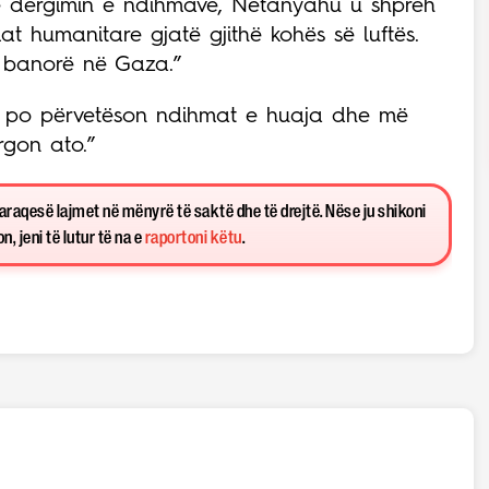
në dërgimin e ndihmave, Netanyahu u shpreh
hmat humanitare gjatë gjithë kohës së luftës.
ë banorë në Gaza.”
e po përvetëson ndihmat e huaja dhe më
rgon ato.”
paraqesë lajmet në mënyrë të saktë dhe të drejtë. Nëse ju shikoni
, jeni të lutur të na e
raportoni këtu
.