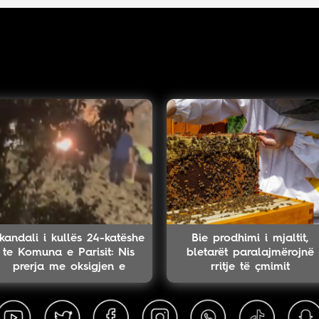
kandali i kullës 24-katëshe
Bie prodhimi i mjaltit,
te Komuna e Parisit: Nis
bletarët paralajmërojnë
prerja me oksigjen e
rritje të çmimit
kolektorit magjistral në
fshehtësi