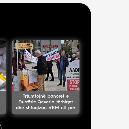
Triumfojnë banorët e
Durrësit: Qeveria tërhiqet
dhe shfuqizon VKM-në për
projektin TID