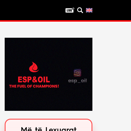
Privatësia
Politika e privatësisë
Kushtet e përdorimit
Më të Lexuarat