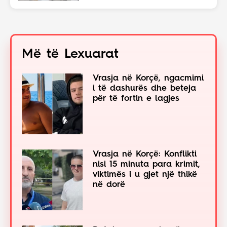
Më të Lexuarat
Vrasja në Korçë, ngacmimi
i të dashurës dhe beteja
për të fortin e lagjes
Vrasja në Korçë: Konflikti
nisi 15 minuta para krimit,
viktimës i u gjet një thikë
në dorë