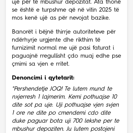
ujë për të mbushur depozitat. Ata thonë
se është e turpshme që në vitin 2025 të
mos kenë ujë as për nevojat bazike.
Banorët i bëjnë thirrje autoriteteve për
ndërhyrje urgjente dhe rikthim të
furnizimit normal me ujë pasi faturat i
paguajnë rregullisht çdo muaj edhe pse
çmimi sa vjen e rritet.
Denoncimi i qytetarit:
"Pershendetje JOQ! Te lutem mund te
nxjerresh 1 lajmerim. Kemi pothuajse 10
dite sot pa uje. Uji pothuajse vjen svjen
1 ore ne dite po cmendemi cdo dite
duke paguar bota uji 700 lekshe per te
mbushur depoziten. Ju lutem postojeni