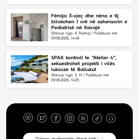
Fëmija 3-vjeç dhe nëna e tij
bllokohen 1 orë në ashensorin e
Pediatrisë në Kavajë
Shkruar nga: A Shehaj | Publikuar më:
09.08.2026, 14:48
SPAK kontroll te “Atelier 4”,
sekuestrohet projekti i vilës
luksoze të Ballukut
Shkruar nga: S. H | Publikuar më:
09.08.2026, 14:25