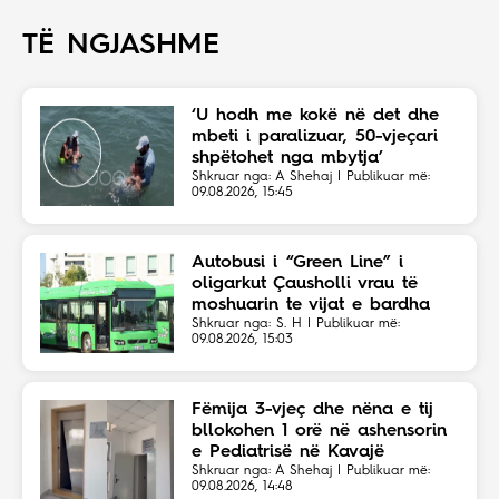
TË NGJASHME
‘U hodh me kokë në det dhe
mbeti i paralizuar, 50-vjeçari
shpëtohet nga mbytja’
Shkruar nga: A Shehaj | Publikuar më:
09.08.2026, 15:45
Autobusi i “Green Line” i
oligarkut Çausholli vrau të
moshuarin te vijat e bardha
Shkruar nga: S. H | Publikuar më:
09.08.2026, 15:03
Fëmija 3-vjeç dhe nëna e tij
bllokohen 1 orë në ashensorin
e Pediatrisë në Kavajë
Shkruar nga: A Shehaj | Publikuar më:
09.08.2026, 14:48