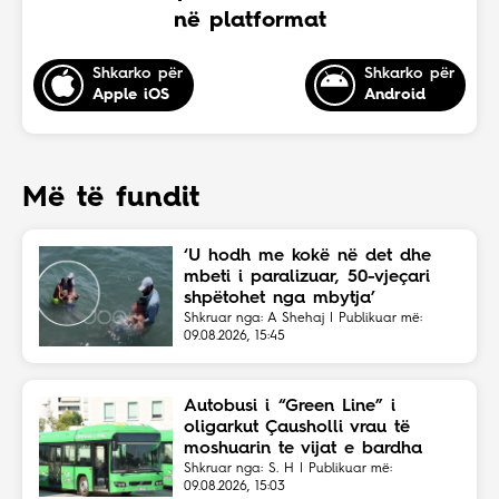
në platformat
Shkarko për
Shkarko për
Apple iOS
Android
Më të fundit
‘U hodh me kokë në det dhe
mbeti i paralizuar, 50-vjeçari
shpëtohet nga mbytja’
Shkruar nga: A Shehaj | Publikuar më:
09.08.2026, 15:45
Autobusi i “Green Line” i
oligarkut Çausholli vrau të
moshuarin te vijat e bardha
Shkruar nga: S. H | Publikuar më:
09.08.2026, 15:03