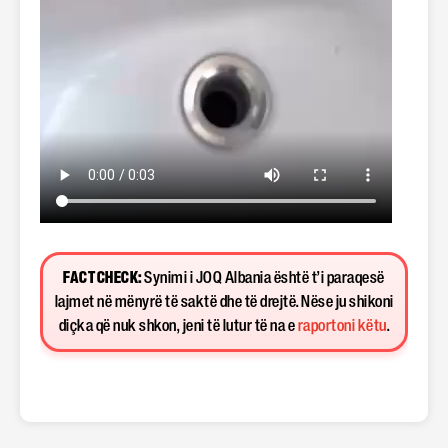
FACT CHECK:
Synimi i JOQ Albania është t’i paraqesë
lajmet në mënyrë të saktë dhe të drejtë. Nëse ju shikoni
diçka që nuk shkon, jeni të lutur të na e
raportoni këtu
.