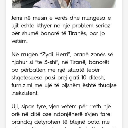
Jemi në mesin e verës dhe mungesa e
ujit është kthyer në një problem serioz
për shumë banorë të Tiranës, por jo
vetëm.
Në rrugën “Zydi Herri”, pranë zonës së
njohur si “te 3-shi”, në Tiranë, banorët
po përballen me një situatë tepër
shqetësuese pasi prej gati 10 ditësh,
furnizimi me ujë të pijshëm është thuajse
inekzistent.
Uji, sipas tyre, vjen vetëm për rreth një
orë në ditë ose ndonjëherë s'vjen fare
prandaj detyrohen të blejnë bota me