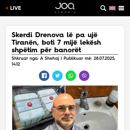
LIVE
Skerdi Drenova lë pa ujë
Tiranën, boti 7 mijë lekësh
shpëtim për banorët
Shkruar nga: A Shehaj | Publikuar më: 28.07.2025,
14:12