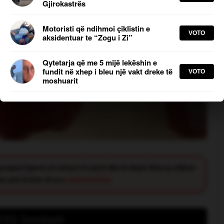
Gjirokastrës
Motoristi që ndihmoi çiklistin e
VOTO
aksidentuar te “Zogu i Zi”
Qytetarja që me 5 mijë lekëshin e
fundit në xhep i bleu një vakt dreke të
VOTO
moshuarit
paraqesë lajmet në mënyrë të saktë dhe të drejtë. Nëse ju shikoni
, jeni të lutur të na e
raportoni këtu
.
JOQ Sondazh