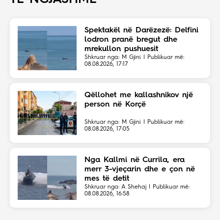
Spektakël në Darëzezë: Delfini
lodron pranë bregut dhe
mrekullon pushuesit
Shkruar nga: M Gjini | Publikuar më:
08.08.2026, 17:17
Qëllohet me kallashnikov një
person në Korçë
Shkruar nga: M Gjini | Publikuar më:
08.08.2026, 17:05
Nga Kallmi në Currila, era
merr 3-vjeçarin dhe e çon në
mes të detit
Shkruar nga: A Shehaj | Publikuar më:
08.08.2026, 16:58