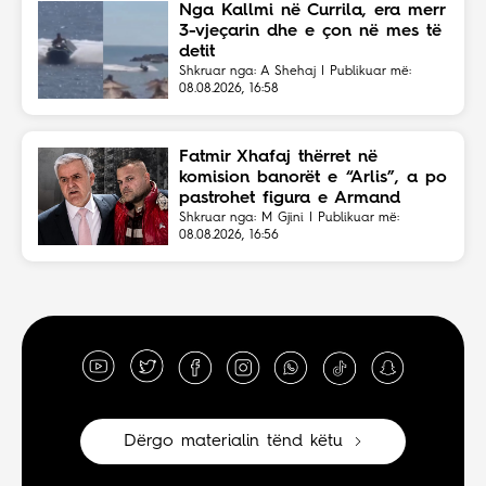
Nga Kallmi në Currila, era merr
3-vjeçarin dhe e çon në mes të
detit
Shkruar nga: A Shehaj | Publikuar më:
08.08.2026, 16:58
Fatmir Xhafaj thërret në
komision banorët e “Arlis”, a po
pastrohet figura e Armand
Lilos?
Shkruar nga: M Gjini | Publikuar më:
08.08.2026, 16:56
Dërgo materialin tënd këtu