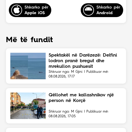
Shkarko për
Shkarko për
Apple iOS
Android
Më të fundit
Spektakël në Darëzezë: Delfini
lodron pranë bregut dhe
mrekullon pushuesit
Shkruar nga: M Gjini | Publikuar më:
08.08.2026, 17:17
Qëllohet me kallashnikov një
person në Korçë
Shkruar nga: M Gjini | Publikuar më:
08.08.2026, 17:05