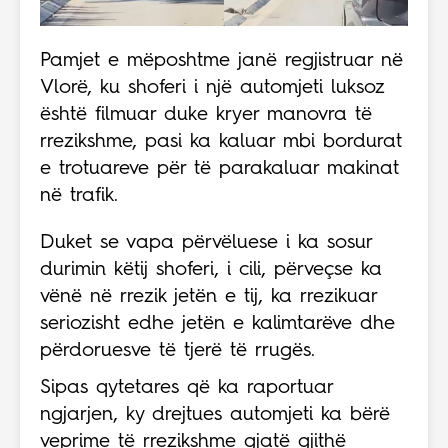
Pamjet e mëposhtme janë regjistruar në
Vlorë, ku shoferi i një automjeti luksoz
është filmuar duke kryer manovra të
rrezikshme, pasi ka kaluar mbi bordurat
e trotuareve për të parakaluar makinat
në trafik.
Duket se vapa përvëluese i ka sosur
durimin këtij shoferi, i cili, përveçse ka
vënë në rrezik jetën e tij, ka rrezikuar
seriozisht edhe jetën e kalimtarëve dhe
përdoruesve të tjerë të rrugës.
Sipas qytetares që ka raportuar
ngjarjen, ky drejtues automjeti ka bërë
veprime të rrezikshme gjatë gjithë