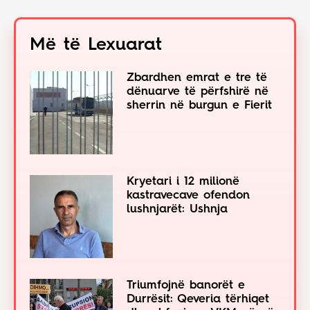
Më të Lexuarat
Zbardhen emrat e tre të
dënuarve të përfshirë në
sherrin në burgun e Fierit
Kryetari i 12 milionë
kastravecave ofendon
lushnjarët: Ushnja
Triumfojnë banorët e
Durrësit: Qeveria tërhiqet