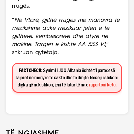
rrugës.
“
Në Vlorë, gjithe rruges me manovra te
rrezikshme duke rrezikuar jeten e te
gjitheve, kembesoreve dhe atyre ne
makine. Targen e kishte AA 333 VI
,”
shkruan qytetaja.
FACT CHECK:
Synimi i JOQ Albania është t’i paraqesë
lajmet në mënyrë të saktë dhe të drejtë. Nëse ju shikoni
diçka që nuk shkon, jeni të lutur të na e
raportoni këtu
.
TË NGJASHME