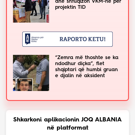
dhe shfuqizon VKM-në për
projektin TID
“Zemra më thoshte se ka
ndodhur diçka”, flet
shqiptari që humbi gruan
e djalin në aksident
Shkarkoni aplikacionin JOQ ALBANIA
në platformat