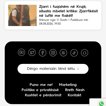
Zjarri i fuqishëm në Krujë,
situata mbetet kritike: Zjarrfikësit
në luftë me flakët!
Shkruar nga: V Gashi | Publikuar më:
08.08.2026, 19:50
Dërgo materialin tënd këtu
Puno me ne!
Marketing
Politika e privatësisë
Rreth Nesh
Kushtet e përdorimit
Kontakt