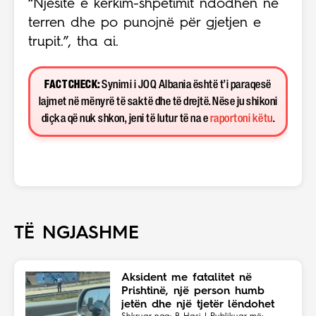
“Njësitë e kërkim-shpëtimit ndodhen në
terren dhe po punojnë për gjetjen e
trupit.”, tha ai.
FACT CHECK:
Synimi i JOQ Albania është t’i paraqesë
lajmet në mënyrë të saktë dhe të drejtë. Nëse ju shikoni
diçka që nuk shkon, jeni të lutur të na e
raportoni këtu
.
TË NGJASHME
Aksident me fatalitet në
Prishtinë, një person humb
jetën dhe një tjetër lëndohet