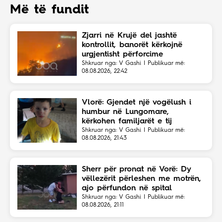
Më të fundit
Zjarri në Krujë del jashtë
kontrollit, banorët kërkojnë
urgjentisht përforcime
Shkruar nga: V Gashi | Publikuar më:
08.08.2026, 22:42
Vlorë: Gjendet një vogëlush i
humbur në Lungomare,
kërkohen familjarët e tij
Shkruar nga: V Gashi | Publikuar më:
08.08.2026, 21:43
Sherr për pronat në Vorë: Dy
vëllezërit përleshen me motrën,
ajo përfundon në spital
Shkruar nga: V Gashi | Publikuar më:
08.08.2026, 21:11