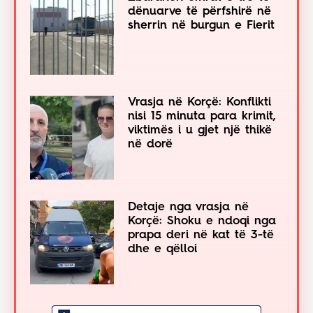
dënuarve të përfshirë në
sherrin në burgun e Fierit
Vrasja në Korçë: Konflikti
nisi 15 minuta para krimit,
viktimës i u gjet një thikë
në dorë
Detaje nga vrasja në
Korçë: Shoku e ndoqi nga
prapa deri në kat të 3-të
dhe e qëlloi