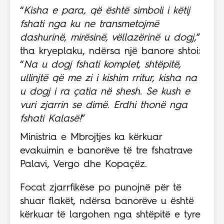
“
Kisha e para, që është simboli i këtij
fshati nga ku ne transmetojmë
dashurinë, mirësinë, vëllazërinë u dogj,
”
tha kryeplaku, ndërsa një banore shtoi:
“
Na u dogj fshati komplet, shtëpitë,
ullinjtë që me zi i kishim rritur, kisha na
u dogj i ra çatia në shesh. Se kush e
vuri zjarrin se dimë. Erdhi thonë nga
fshati Kalasë!
”
Ministria e Mbrojtjes ka kërkuar
evakuimin e banorëve të tre fshatrave
Palavi, Vergo dhe Kopaçëz.
Focat zjarrfikëse po punojnë për të
shuar flakët, ndërsa banorëve u është
kërkuar të largohen nga shtëpitë e tyre