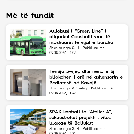
Më të fundit
Autobusi i “Green Line” i
oligarkut Çausholli vrau të
moshuarin te vijat e bardha
Shkruar nga: S. H | Publikuar më:
09.08.2026, 15:03
Fëmija 3-vjeç dhe nëna e tij
bllokohen 1 orë në ashensorin e
Pediatrisë në Kavajë
Shkruar nga: A Shehaj | Publikuar më:
09.08.2026, 14:48
SPAK kontroll te “Atelier 4”,
sekuestrohet projekti i vilës
luksoze të Ballukut
Shkruar nga: S. H | Publikuar më:
09.08.2026, 14:25