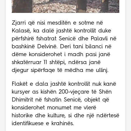
Zjarri që nisi mesditën e sotme në
Kalasë, ka dalë jashtë kontrollit duke
përfshirë fshatrat Senicë dhe Palavli në
bashkinë Delvinë. Deri tani bilanci në
dëme konsiderohet i madh pasi janë
shkatërruar 11 shtëpi, ndërsa janë
djegur sipërfaqe të mëdha me ullinj.
Flakët e dala jashtë kontrollit nuk kanë
kursyer as kishën 200-vjeçare të Shën
Dhimitrit në fshatin Senicë, objekt që
konsiderohet monumet me vlerë
historike dhe kulture, si dhe një ndërtesë
identifikuese e krahinës.