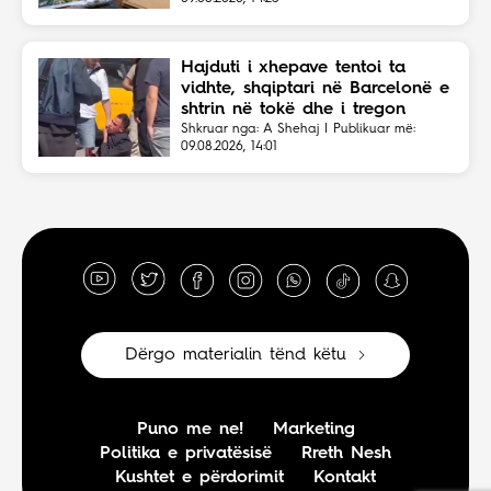
Hajduti i xhepave tentoi ta
vidhte, shqiptari në Barcelonë e
shtrin në tokë dhe i tregon
vendin
Shkruar nga: A Shehaj | Publikuar më:
09.08.2026, 14:01
Dërgo materialin tënd këtu
Puno me ne!
Marketing
Politika e privatësisë
Rreth Nesh
Kushtet e përdorimit
Kontakt