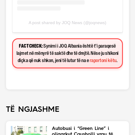
A post shared by JOQ News (@joqnews)
FACT CHECK:
Synimi i JOQ Albania është t’i paraqesë
lajmet në mënyrë të saktë dhe të drejtë. Nëse ju shikoni
diçka që nuk shkon, jeni të lutur të na e
raportoni këtu
.
TË NGJASHME
Autobusi i “Green Line” i
oligarkut Çausholli vrau të