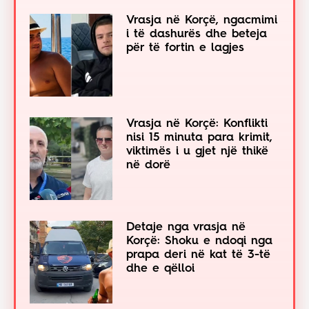
Vrasja në Korçë, ngacmimi
i të dashurës dhe beteja
për të fortin e lagjes
Vrasja në Korçë: Konflikti
nisi 15 minuta para krimit,
viktimës i u gjet një thikë
në dorë
Detaje nga vrasja në
Korçë: Shoku e ndoqi nga
prapa deri në kat të 3-të
dhe e qëlloi