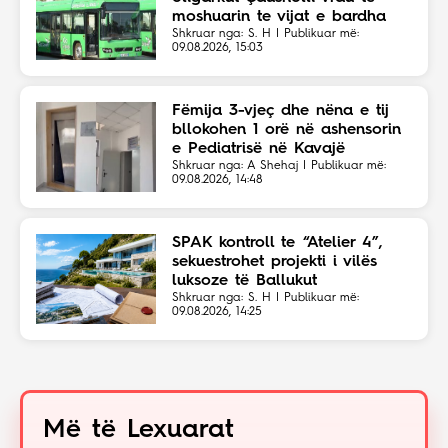
moshuarin te vijat e bardha
Shkruar nga: S. H | Publikuar më:
09.08.2026, 15:03
Fëmija 3-vjeç dhe nëna e tij
bllokohen 1 orë në ashensorin
e Pediatrisë në Kavajë
Shkruar nga: A Shehaj | Publikuar më:
09.08.2026, 14:48
SPAK kontroll te “Atelier 4”,
sekuestrohet projekti i vilës
luksoze të Ballukut
Shkruar nga: S. H | Publikuar më:
09.08.2026, 14:25
Më të Lexuarat