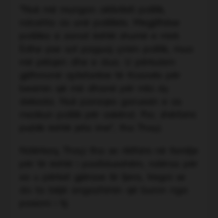
“Nuk më mungon aktiviteti politik,
ndoshta as unë politikës. Megjithëse
politika si zanat është shumë e mirë.
Edhe pse sot paguaj çmim politik, mua
më pëlqen dhe e dua. U përkulem
gjithmonë qytetarëve të Kosovës për
besimin që më dhanë për mbi dy
dekada. Nuk paraqes garuesin e as
rrezikun politik për askënd. Por, shërbimi
publik është jeta ime”, tha Thaçi.
Ndërkaq, Thaçi tha se rikthimi në familje
për të është i pasfidueshëm, ndërsa për
sa u përket gjërave të tjera, tregoi se
do ta bëjë angazhimin që buron nga
pasioni i tij.