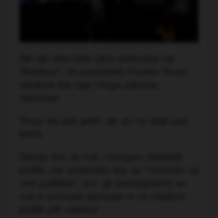
Në një intervistë ultra ekskluzive në
“Rubikon”, ish-presidenti Hashim Thaçi
mbrëmë foli nga Haga përmes
hekurave.
Thaçi foli për jetën që do ta bëjë pas
lirimit.
Derisa tha se nuk i mungon aktiviteti
politik, me sarkazëm tha se “ndoshta as
unë politikës”, por që paralajmëroi se
nuk e paraqet garuesin e as rrezikun
politik për askënd.