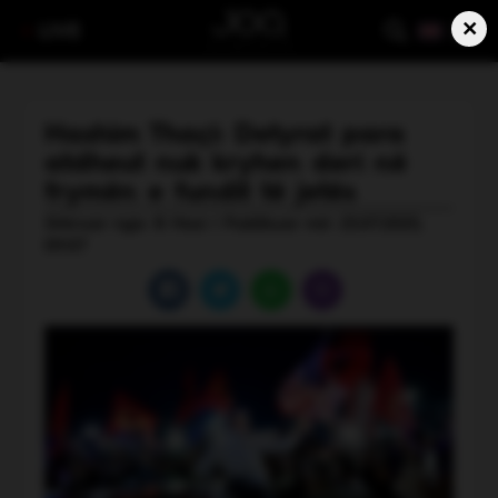
×
LIVE
Hashim Thaçi: Detyrat para
atdheut nuk kryhen deri në
frymën e fundit të jetës
Shkruar nga: B Hasi | Publikuar më: 25.07.2025,
09:07