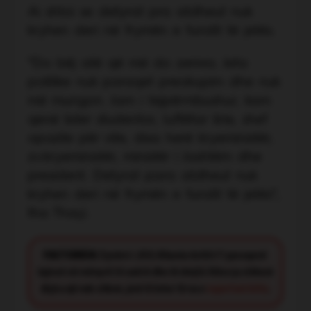
Ai shtoi se detyrat pra atdheut nuk
kryhen deri në frymën e fundit të jetës.
“Do bëj atë që më do zemra. Jeta
politike nuk paraqet preokupim dhe nuk
më mungon. Jam i tejpërmbushur; kam
qenë lider studentor, luftëtar lirie, shef
opozite për vite, disa herë kryeministër,
zv.kryeministër, ministër i Jashtëm dhe
president. Detyrat para atdheut nuk
kryhen deri në frymën e fundit të jetës”,
tha Thaçi.
FACT CHECK:
Synimi i JOQ Albania është t’i paraqesë
lajmet në mënyrë të saktë dhe të drejtë. Nëse ju shikoni
diçka që nuk shkon, jeni të lutur të na e
raportoni këtu
.