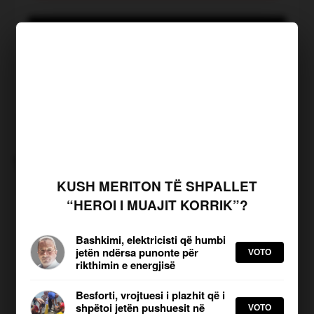
JOQ Sondazh
KLIKO PËR TË VOTUAR
Kush meriton të shpallet
“Heroi i muajit Korrik”?
TË NGJASHME
KUSH MERITON TË SHPALLET
“HEROI I MUAJIT KORRIK”?
Nisin sot kontrollet në gjithë
zinxhirin e tregtimit të
qumështit dhe produkteve të tij
Bashkimi, elektricisti që humbi
Shkruar nga: B Hasi | Publikuar më:
jetën ndërsa punonte për
VOTO
06.08.2026, 10:53
rikthimin e energjisë
Besforti, vrojtuesi i plazhit që i
Nis seanca konstituive e
shpëtoi jetën pushuesit në
VOTO