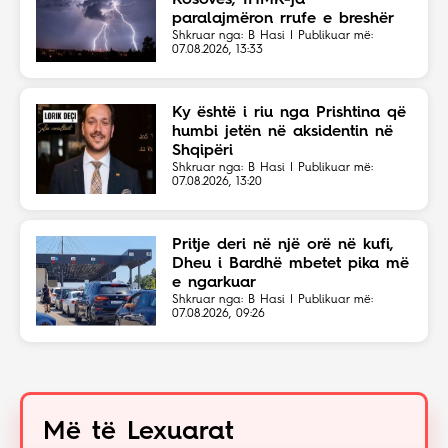
Kosovës, IHMK-ja
paralajmëron rrufe e breshër
Shkruar nga: B Hasi | Publikuar më:
07.08.2026, 13:33
Ky është i riu nga Prishtina që
humbi jetën në aksidentin në
Shqipëri
Shkruar nga: B Hasi | Publikuar më:
07.08.2026, 13:20
Pritje deri në një orë në kufi,
Dheu i Bardhë mbetet pika më
e ngarkuar
Shkruar nga: B Hasi | Publikuar më:
07.08.2026, 09:26
Më të Lexuarat