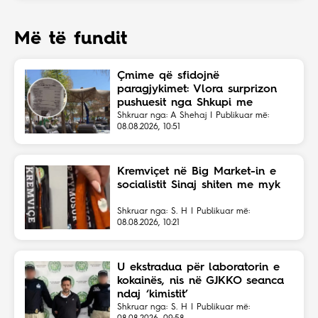
Më të fundit
Çmime që sfidojnë
paragjykimet: Vlora surprizon
pushuesit nga Shkupi me
faturën ekonomike
Shkruar nga: A Shehaj | Publikuar më:
08.08.2026, 10:51
Kremviçet në Big Market-in e
socialistit Sinaj shiten me myk
Shkruar nga: S. H | Publikuar më:
08.08.2026, 10:21
U ekstradua për laboratorin e
kokainës, nis në GJKKO seanca
ndaj ‘kimistit’
Shkruar nga: S. H | Publikuar më: