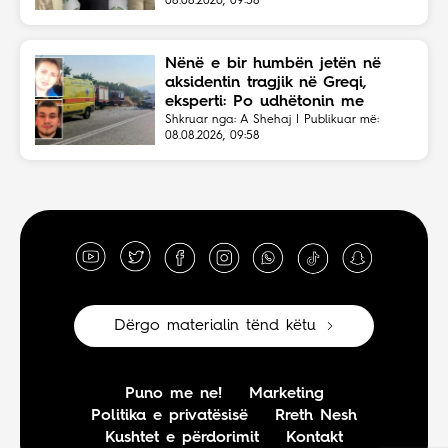
08.08.2026, 09:58
Nënë e bir humbën jetën në
aksidentin tragjik në Greqi,
eksperti: Po udhëtonin me
shpejtësi të lartë
Shkruar nga: A Shehaj | Publikuar më:
08.08.2026, 09:58
Dërgo materialin tënd këtu
Puno me ne!
Marketing
Politika e privatësisë
Rreth Nesh
Kushtet e përdorimit
Kontakt