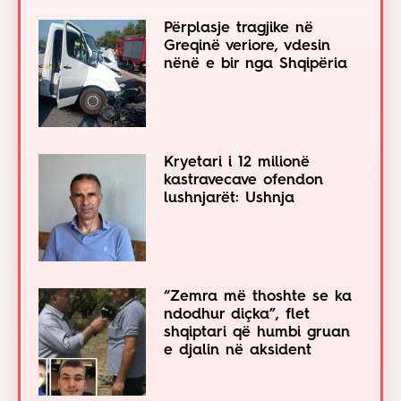
Përplasje tragjike në
Greqinë veriore, vdesin
nënë e bir nga Shqipëria
Kryetari i 12 milionë
kastravecave ofendon
lushnjarët: Ushnja
“Zemra më thoshte se ka
ndodhur diçka”, flet
shqiptari që humbi gruan
e djalin në aksident