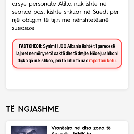
arsye personale Atilla nuk ishte në
seancë pasi kishte shkuar në Suedi për
një obligim të tijin me nënshtetësinë
suedeze.
FACT CHECK:
Synimi i JOQ Albania është t’i paraqesë
lajmet në mënyrë të saktë dhe të drejtë. Nëse ju shikoni
diçka që nuk shkon, jeni të lutur të na e
raportoni këtu
.
TË NGJASHME
Vranësira në disa zona të