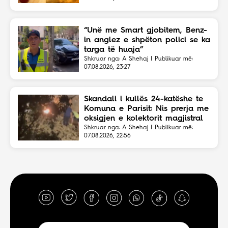
“Unë me Smart gjobitem, Benz-
in anglez e shpëton polici se ka
targa të huaja”
Shkruar nga: A Shehaj | Publikuar më:
07.08.2026, 23:27
Skandali i kullës 24-katëshe te
Komuna e Parisit: Nis prerja me
oksigjen e kolektorit magjistral
në fshehtësi
Shkruar nga: A Shehaj | Publikuar më:
07.08.2026, 22:56