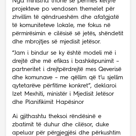
Nga ministria thonë se përmes këtyre
projekteve po vendosen themelet për
zhvillim të qëndrueshëm dhe afatgjatë
të komuniteteve lokale, me fokus në
përmirësimin e cilësisë së jetës, shëndetit
dhe mbrojtjes së mjedisit jetësor.
“Jam i bindur se ky është modeli më i
drejtë dhe më efikas i bashkëpunimit –
partneritet i drejtpërdrejtë mes Qeverisë
dhe komunave – me qëllim që t’u sjellim
qytetarëve përfitime konkret”, deklaroi
Izet Mexhiti, ministër i Mjedisit Jetësor
dhe Planifikimit Hapësinor
Ai gjithashtu theksoi rëndësinë e
zbatimit të duhur dhe cilësor, duke
apeluar për përgjegjësi dhe përkushtim