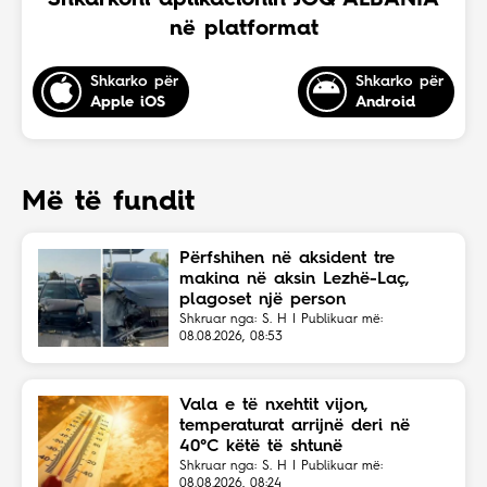
Shkarkoni aplikacionin JOQ ALBANIA
në platformat
Shkarko për
Shkarko për
Apple iOS
Android
Më të fundit
Përfshihen në aksident tre
makina në aksin Lezhë-Laç,
plagoset një person
Shkruar nga: S. H | Publikuar më:
08.08.2026, 08:53
Vala e të nxehtit vijon,
temperaturat arrijnë deri në
40°C këtë të shtunë
Shkruar nga: S. H | Publikuar më:
08.08.2026, 08:24