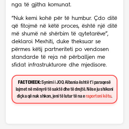
nga të gjitha komunat.
“Nuk kemi kohë për të humbur. Çdo ditë
që fitojmë në këtë proces, është një ditë
më shumë në shërbim të qytetarëve”,
deklaroi Mexhiti, duke theksuar se
përmes këtij partneriteti po vendosen
standarde të reja në përballjen me
sfidat infrastrukturore dhe mjedisore.
FACT CHECK:
Synimi i JOQ Albania është t’i paraqesë
lajmet në mënyrë të saktë dhe të drejtë. Nëse ju shikoni
diçka që nuk shkon, jeni të lutur të na e
raportoni këtu
.