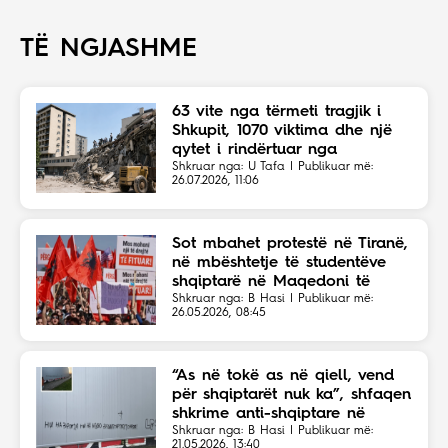
TË NGJASHME
63 vite nga tërmeti tragjik i
Shkupit, 1070 viktima dhe një
qytet i rindërtuar nga
solidariteti botëror
Shkruar nga: U Tafa | Publikuar më:
26.07.2026, 11:06
Sot mbahet protestë në Tiranë,
në mbështetje të studentëve
shqiptarë në Maqedoni të
Veriut
Shkruar nga: B Hasi | Publikuar më:
26.05.2026, 08:45
“As në tokë as në qiell, vend
për shqiptarët nuk ka”, shfaqen
shkrime anti-shqiptare në
Shkup
Shkruar nga: B Hasi | Publikuar më:
21.05.2026, 13:40