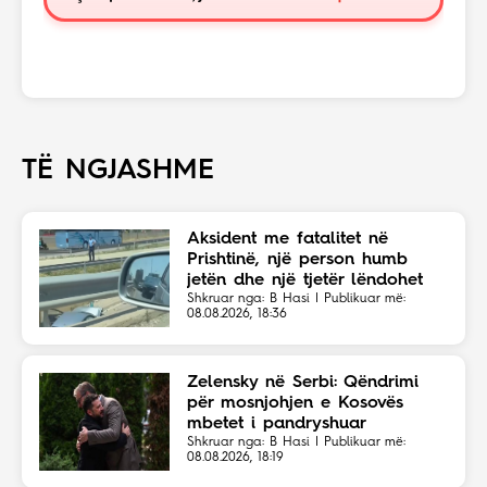
TË NGJASHME
Aksident me fatalitet në
Prishtinë, një person humb
jetën dhe një tjetër lëndohet
Shkruar nga: B Hasi | Publikuar më:
08.08.2026, 18:36
Zelensky në Serbi: Qëndrimi
për mosnjohjen e Kosovës
mbetet i pandryshuar
Shkruar nga: B Hasi | Publikuar më:
08.08.2026, 18:19