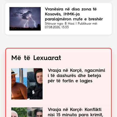
Vranësira në disa zona të
Kosovës, IHMK-ja
paralajmëron rrufe e breshër
Shkruar nga: B Hasi | Publikuar më:
07.08.2026, 13:33
Më të Lexuarat
Vrasja në Korçë, ngacmimi
i të dashurës dhe beteja
për të fortin e lagjes
Vrasja në Korçë: Konflikti
nisi 15 minuta para krimit,