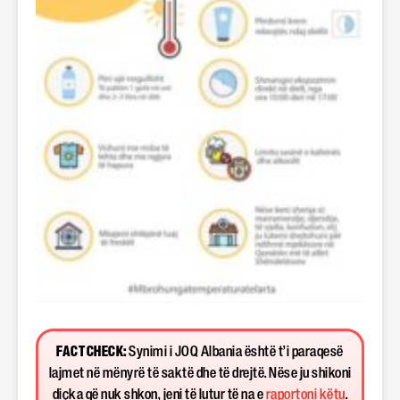
FACT CHECK:
Synimi i JOQ Albania është t’i paraqesë
lajmet në mënyrë të saktë dhe të drejtë. Nëse ju shikoni
diçka që nuk shkon, jeni të lutur të na e
raportoni këtu
.