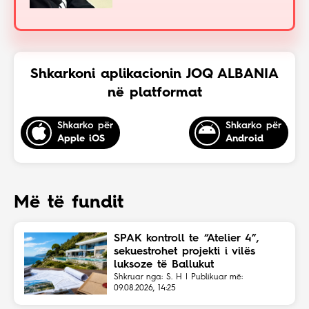
Shkarkoni aplikacionin JOQ ALBANIA
në platformat
Shkarko për
Shkarko për
Apple iOS
Android
Më të fundit
SPAK kontroll te “Atelier 4”,
sekuestrohet projekti i vilës
luksoze të Ballukut
Shkruar nga: S. H | Publikuar më:
09.08.2026, 14:25