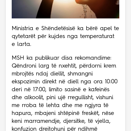
Ministria e Shëndetësisë ka bërë apel te
qytetarët për kujdes nga temperaturat
e larta.
MSH ka publikuar disa rekomandime:
Qëndroni larg të nxehtit, përdorni krem
mbrojtës ndaj diellit, shmangni
ekspozimin direkt në diell nga ora 10:00
deri në 17:00, limito sasinë e kafeinës
dhe alkoolit, pini ujë rregullisht, vishuni
me rroba të lehta dhe me ngjyra të
hapura, mbajeni shtëpinë freskët, nëse
keni marramendje, djersitke, të vjella,
konfuzion drejtohuni për ndihmë