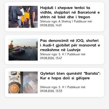
Hajduti i xhepave tentoi ta
vidhte, shqiptari në Barcelonë e
shtrin në tokë dhe i tregon
vendin
Shkruar nga: A Shehaj | Publikuar më:
09.08.2026, 14:01
Pas denoncimit në JOQ, shoferi
i Audi-t gjobitet për manovrat e
rrezikshme në Lushnje
Shkruar nga: S. H | Publikuar më:
09.08.2026, 13:47
Qytetari blen qumësht “Barista”:
Kur e hapa doli si gëlqere
Shkruar nga: S. H | Publikuar më:
09.08.2026, 13:33