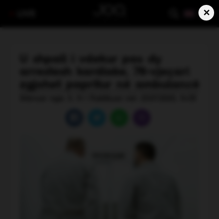
×
LIVE
U shpall i vdekur pas dy
arrestesh kardiake, 78-vjeçari
zgjohet papritur në ambulancë
Shkruar nga: S. H | Publikuar më: 23.07.2025, 14:33