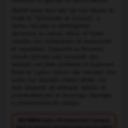
ndodhet në gjendje të qëndrueshme.
Mjekët kanë folur për një rast shumë të
rrallë të “sindromës së Llazarit”, e
njohur ndryshe si vetëringjallje
spontane, ku zemra rifillon të rrahë
vetvetiu pas ndërprerjes së manovrave
të reanimimit. Zakonisht ky fenomen
ndodh brenda pak minutash dhe
shkaqet nuk janë plotësisht të kuptuara.
Rasti ka ngritur debat mbi mënyrën dhe
kohën kur shpallet vdekja klinike, me
disa ekspertë që kërkojnë rishikim të
protokolleve për të shmangur shpalljen
e parakohshme të vdekjes.
FACT CHECK:
Synimi i JOQ Albania është t’i paraqesë
lajmet në mënyrë të saktë dhe të drejtë. Nëse ju shikoni