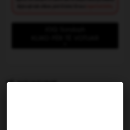
diçka që nuk shkon, jeni të lutur të na e
raportoni këtu
.
JOQ Sondazh
KLIKO PËR TË VOTUAR
Kush meriton të shpallet
“Heroi i muajit Korrik”?
TË NGJASHME
Ndërkohë që Tavo dhe Sala
numërojnë lekët, njerëzit vdesin
në Himarë
Shkruar nga: B Shehu | Publikuar më:
06.08.2026, 12:56