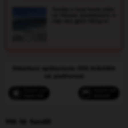
(CPR), duke bërë që pushuesi të rifitonte
shenjat jetësore. Më pas ai u transportua me
Turistja e huaj humb jetën
urgjencë në spital, ndërsa ndërhyrja
në Himarë, bashkëshorti: U
profesionale e vrojtuesit shmangu një tragjedi.
ndje keq gjatë hiking-ut
Voto
Shkarkoni aplikacionin JOQ ALBANIA
në platformat
Shkarko për
Shkarko për
Apple iOS
Android
Sedati, shqiptari që ndihmoi me
fuoristradën e tij dy vajzat e bllokuara
në rërë
Më të fundit
Sedati është shqiptari nga Shkupi që u erdhi