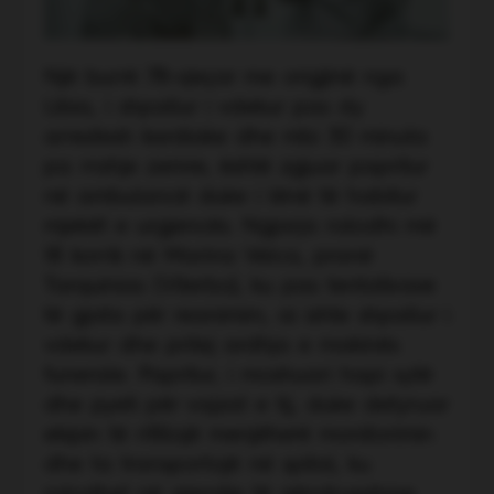
Një burrë 78-vjeçar me origjinë nga
Libia, i shpallur i vdekur pas dy
arrestesh kardiake dhe mbi 30 minuta
pa rrahje zemre, është zgjuar papritur
në ambulancë duke i lënë të habitur
mjekët e urgjencës. Ngjarja ndodhi më
18 korrik në Marina Velca, pranë
Tarquinias (Viterbo), ku pas tentativave
të gjata për reanimim, ai ishte shpallur i
vdekur dhe pritej ardhja e makinës
funerale. Papritur, i moshuari hapi sytë
dhe pyeti për vajzat e tij, duke detyruar
ekipin të rifillojë menjëherë monitorimin
dhe ta transportojë në spital, ku