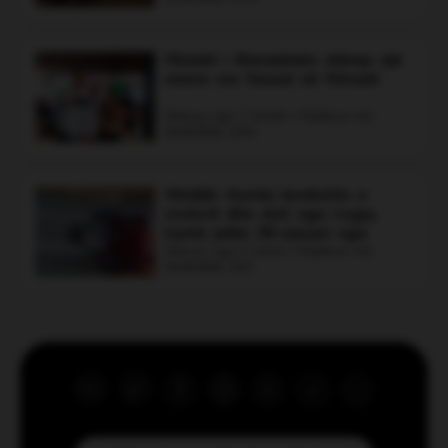
Ministri i Brendshëm shkrep një
resme me fansat në Himarë
Shkruar nga: F Tenolli | Publikuar më:
06.08.2026, 23:16
Dy djemtë që i erdhën në ndihmë
Mirditë: Humbi kontrollin e
motorit dhe doli nga rruga,
motoristit në aksidentin e Gjirokastrës
humb jetën 38-vjeçari nga
Kosova
Dy djem i kanë shpëtuar jetën një motoristi të
Shkruar nga: V Gashi | Publikuar më:
06.08.2026, 23:11
përfshirë në një aksident të rëndë në
Gjirokastër, falë ndërhyrjes së tyre të
menjëhershme dhe ndihmës së parë në
vendngjarje. Ngjarja ka ndodhur në kthesën e
Viroit, ku një motoçikletë me targa greke me
drejtues J.K është përplasur me një kamion.
Motoristi ka hyrë në korsinë ku po ecte
kamioni dhe nga përplasja e fortë ka humbur
këmbën e majtë, ndërkohë që në vendngjarje