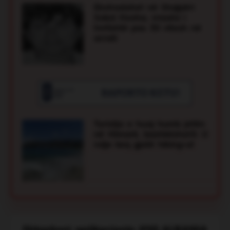
Besforti, vrojtuesi i plazhit që i shpëtoi
Ekstradohet në Shqipëri
jetën pushuesit në Velipojë
Sokol Hoxha, vrasësi i
trefishtë pas 30 vitesh në
Besforti është vrojtuesi i plazhit që me
arrati
reagimin e tij të shpejtë i shpëtoi jetën një
pushuesi mbi 65 vjeç në Velipojë. Burri
dyshohet se pësoi një atak në ujë dhe u nxor
nga deti pa puls dhe pa frymëmarrje. Besfort
Gjoklaj i dha menjëherë ndihmën e parë dhe
kreu manovrat e reanimimit kardiopulmonar
(CPR), duke bërë që pushuesi të rifitonte
shenjat jetësore. Më pas ai u transportua me
Turistja e huaj humb jetën
urgjencë në spital, ndërsa ndërhyrja
në Himarë, bashkëshorti: U
profesionale e vrojtuesit shmangu një tragjedi.
ndje keq gjatë hiking-ut
Voto