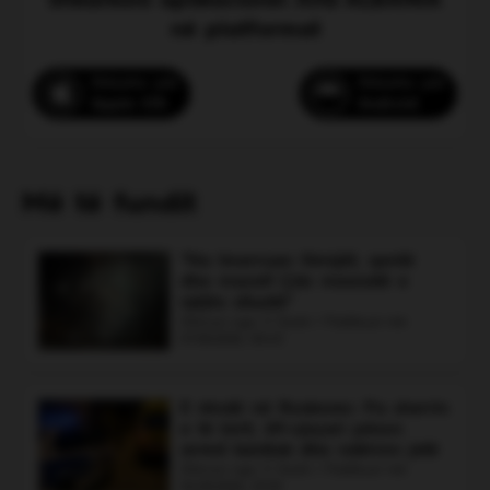
Shkarkoni aplikacionin JOQ ALBANIA
në platformat
Shkarko për
Shkarko për
Apple iOS
Android
Sedati, shqiptari që ndihmoi me
fuoristradën e tij dy vajzat e bllokuara
në rërë
Më të fundit
Sedati është shqiptari nga Shkupi që u erdhi
në ndihmë një grupi vajzash nga Kosova,
pasi makina e tyre ngeci në rërën e plazhit
“Na tmerruan fëmijët, qentë
të Dhërmiut. Me automjetin e tij fuoristradë, ai
dhe macet! Çdo mesnatë e
arriti ta tërhiqte makinën dhe t'i nxirrte nga
njëjta situatë”
situata e vështirë. Vajzat e falënderuan dhe e
Shkruar nga: V Gashi | Publikuar më:
07.08.2026, 00:43
përgëzuan për gatishmërinë dhe gjestin e tij,
që u mundësoi të vijonin pushimet pa
probleme.
E rëndë në Roskovec: Pa sherrin
Voto
e të birit, 69-vjeçari pëson
arrest kardiak dhe ndërron jetë
Shkruar nga: V Gashi | Publikuar më:
06.08.2026, 23:32