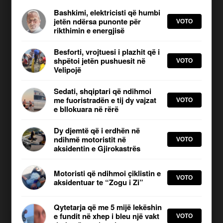
Bashkimi, elektricisti që humbi
jetën ndërsa punonte për
VOTO
rikthimin e energjisë
Besforti, vrojtuesi i plazhit që i
shpëtoi jetën pushuesit në
VOTO
Velipojë
Sedati, shqiptari që ndihmoi
FACT CHECK:
Synimi i JOQ Albania është t’i paraqesë
me fuoristradën e tij dy vajzat
VOTO
lajmet në mënyrë të saktë dhe të drejtë. Nëse ju shikoni
e bllokuara në rërë
diçka që nuk shkon, jeni të lutur të na e
raportoni këtu
.
Dy djemtë që i erdhën në
ndihmë motoristit në
VOTO
aksidentin e Gjirokastrës
JOQ Sondazh
KLIKO PËR TË VOTUAR
Motoristi që ndihmoi çiklistin e
VOTO
aksidentuar te “Zogu i Zi”
Kush meriton të shpallet
Qytetarja që me 5 mijë lekëshin
“Heroi i muajit Korrik”?
e fundit në xhep i bleu një vakt
VOTO