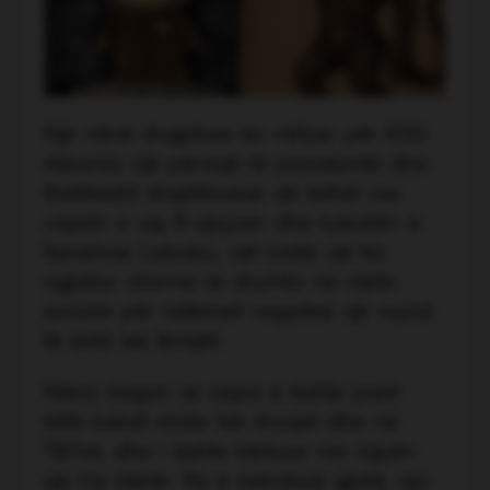
Një nënë shqiptare ka rrëfyer për JOQ
Albania një përvojë të pazakontë dhe
thellësisht shqetësuese që lidhet me
vajzën e saj 8-vjeçare dhe kukullën e
famshme Labubu, një lodër që ka
ngjallur alarme të shumta në rrjete
sociale për ndikimet negative që mund
të ketë tek fëmijët.
Nëna tregon se vajza e kishte parë
këtë kukull virale tek shoqet dhe në
TikTok, dhe i kishte kërkuar me ngulm
që t’ia blinte. Pa e menduar gjatë, ajo