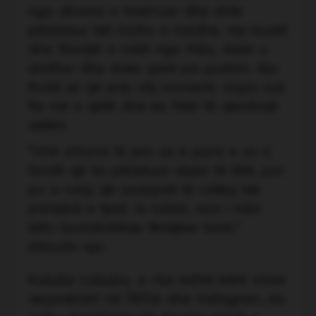
nga dhoma e tmerruar dhe ishte
përplasur tek motra e madhe, me buzët
dhe thonjtë e nxirë nga frika, duke u
dridhur dhe duke qarë pa pushim. Ajo
thotë se që prej atij momenti, vajza nuk
fle më e qetë dhe ka frikë të qëndrojë
vetëm.
“Unë s’mund të jem as e para e as e
fundit që ka përjetuar diçka të tillë, por
po e ndaj që sadopak të ndikoj tek
prindërit e tjerë. Ju lutem, mos i blini
këto budallallëqe fëmijëve tanë,”
shkruan ajo.
Kukulla Labubu, e cila është bërë virale
veçanërisht në TikTok dhe Instagram, ka