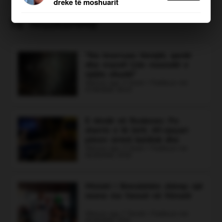
dreke të moshuarit
TË NGJASHME
“Na tmerruan fëmijët, qentë
dhe macet! Çdo mesnatë e
njëjta situatë”
Shkruar nga: V Gashi | Publikuar më:
07.08.2026, 00:43
E rëndë në Roskovec: Pa
sherrin e të birit, 69-vjeçari
Bashkimi, elektricisti që humbi jetën
pëson arrest kardiak dhe
ndërsa punonte për rikthimin e energjisë
ndërron jetë
Shkruar nga: V Gashi | Publikuar më:
06.08.2026, 23:32
Bashkim Boçi, është elektricist i OSHEE i cili
humbi jetën gjatë kryerjes së detyrës në
Ministri i Brendshëm shkrep një
Himarë. 54-vjeçari ishte pjesë e OSSH
resme me fansat në Himarë
Elbasan dhe ishte dërguar në Himarë si
punëtor sezonal për të ndihmuar ekipet që
Shkruar nga: F Tenolli | Publikuar më:
po punonin pa ndërprerje për rikthimin e
06.08.2026, 23:16