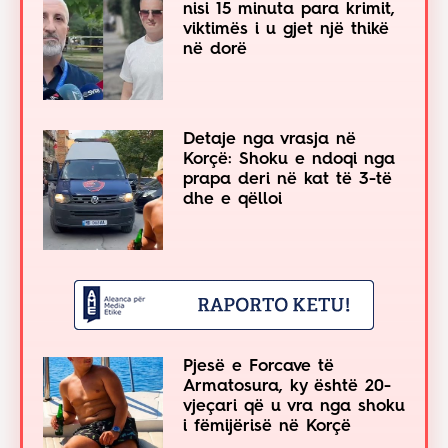
nisi 15 minuta para krimit,
viktimës i u gjet një thikë
në dorë
Detaje nga vrasja në
Korçë: Shoku e ndoqi nga
prapa deri në kat të 3-të
dhe e qëlloi
Pjesë e Forcave të
Armatosura, ky është 20-
vjeçari që u vra nga shoku
i fëmijërisë në Korçë