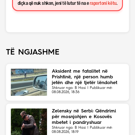
diçka që nuk shkon, jeni të lutur të na e
raportoni këtu
.
TË NGJASHME
Aksident me fatalitet në
Prishtinë, një person humb
jetën dhe një tjetër lëndohet
Shkruar nga: B Hasi | Publikuar më:
08.08.2026, 18:36
Zelensky në Serbi: Qëndrimi
për mosnjohjen e Kosovës
mbetet i pandryshuar
Shkruar nga: B Hasi | Publikuar më:
08.08.2026, 18:19