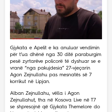
Gjykata e Apelit e ka anuluar vendimin
për t’ua dhënë nga 30 ditë paraburgim
pesë zyrtarëve policorë të dyshuar se e
vranë “nga pakujdesia” 27-vjeçarin
Agon Zejnullahu pas mesnatës së 7
korrikut në Lipjan.
Alban Zejnullahu, vëlla i Agon
Zejnullahut, tha në Kosova Live në T7
se shpresojnë që Gjykata Themelore do