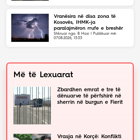
Vranësira në disa zona të
Kosovës, IHMK-ja
paralajmëron rrufe e breshër
Shkruar nga: B Hasi | Publikuar më:
07.08.2026, 13:33
Më të Lexuarat
Zbardhen emrat e tre të
dënuarve të përfshirë në
sherrin në burgun e Fierit
Vrasja në Korçë: Konflikti