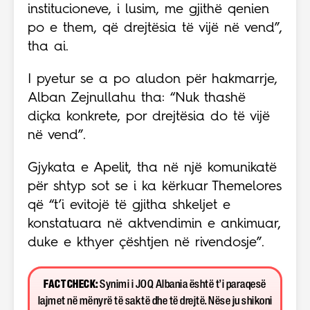
institucioneve, i lusim, me gjithë qenien
po e them, që drejtësia të vijë në vend”,
tha ai.
I pyetur se a po aludon për hakmarrje,
Alban Zejnullahu tha: “Nuk thashë
diçka konkrete, por drejtësia do të vijë
në vend”.
Gjykata e Apelit, tha në një komunikatë
për shtyp sot se i ka kërkuar Themelores
që “t’i evitojë të gjitha shkeljet e
konstatuara në aktvendimin e ankimuar,
duke e kthyer çështjen në rivendosje”.
FACT CHECK:
Synimi i JOQ Albania është t’i paraqesë
lajmet në mënyrë të saktë dhe të drejtë. Nëse ju shikoni