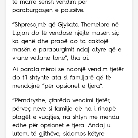
të marrë sërish vendim për
paraburgosjen e policëve.
“Shpresojmë që Gjykata Themelore në
Lipjan do të vendosë njëjtë masën siç
ka qenë dhe prapë do ta caktojë
masën e paraburgimit ndaj atyre që e
vranë vëllanë tonë”, tha ai.
Ai paralajmëroi se ndonjë vendim tjetër
do t’i shtynte ata si familjarë që të
mendojnë “për opsionet e tjera”.
“Përndryshe, çfarëdo vendimi tjetër,
përveç neve si familje që na i rihapë
plagët e vuajtjes, na shtyn me mendu
edhe për opsionet e tjera. Andaj u
lutemi të gjithëve, sidomos këtyre