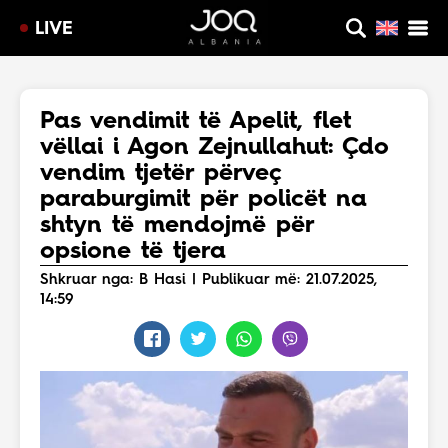
LIVE
Pas vendimit të Apelit, flet
vëllai i Agon Zejnullahut: Çdo
vendim tjetër përveç
paraburgimit për policët na
shtyn të mendojmë për
opsione të tjera
Shkruar nga: B Hasi | Publikuar më: 21.07.2025,
14:59