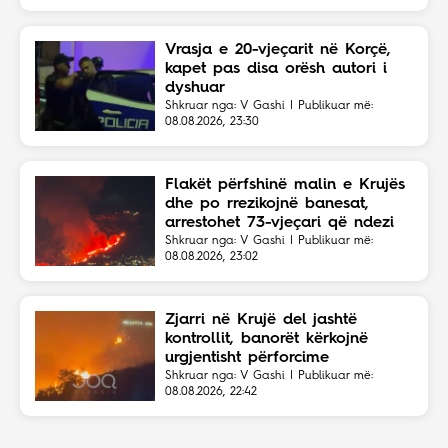
Vrasja e 20-vjeçarit në Korçë,
kapet pas disa orësh autori i
dyshuar
Shkruar nga: V Gashi | Publikuar më:
08.08.2026, 23:30
Flakët përfshinë malin e Krujës
dhe po rrezikojnë banesat,
arrestohet 73-vjeçari që ndezi
zjarrin për të djegur barin
Shkruar nga: V Gashi | Publikuar më:
08.08.2026, 23:02
Zjarri në Krujë del jashtë
kontrollit, banorët kërkojnë
urgjentisht përforcime
Shkruar nga: V Gashi | Publikuar më:
08.08.2026, 22:42