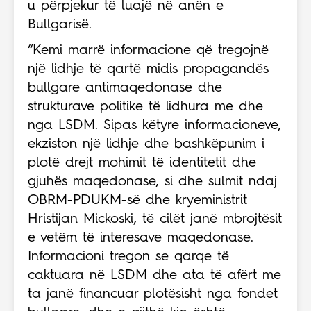
u përpjekur të luajë në anën e
Bullgarisë.
“Kemi marrë informacione që tregojnë
një lidhje të qartë midis propagandës
bullgare antimaqedonase dhe
strukturave politike të lidhura me dhe
nga LSDM. Sipas këtyre informacioneve,
ekziston një lidhje dhe bashkëpunim i
plotë drejt mohimit të identitetit dhe
gjuhës maqedonase, si dhe sulmit ndaj
OBRM-PDUKM-së dhe kryeministrit
Hristijan Mickoski, të cilët janë mbrojtësit
e vetëm të interesave maqedonase.
Informacioni tregon se qarqe të
caktuara në LSDM dhe ata të afërt me
ta janë financuar plotësisht nga fondet