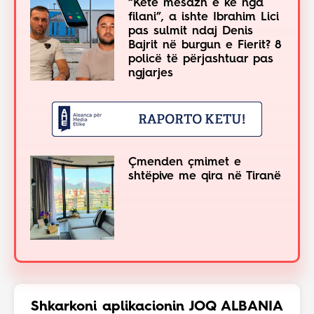
“Këtë mesazh e ke nga
filani”, a ishte Ibrahim Lici
pas sulmit ndaj Denis
Bajrit në burgun e Fierit? 8
policë të përjashtuar pas
ngjarjes
Çmenden çmimet e
shtëpive me qira në Tiranë
Shkarkoni aplikacionin JOQ ALBANIA