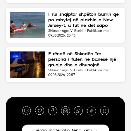
I riu shqiptar shpëton burrin që
po mbytej në plazhin e New
Jersey-t, u fut në det sapo
dëgjoi thirrjet për ndihmë
Shkruar nga: V Gashi | Publikuar më:
09.08.2026, 23:43
E rëndë në Shkodër: Tre
persona i futen në banesë një
gruaje dhe e dhunojnë
Shkruar nga: V Gashi | Publikuar më:
09.08.2026, 22:57
Dërgo materialin tënd këtu