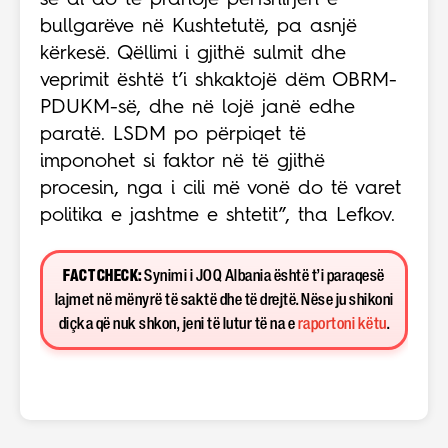
se ai do të pranojë përfshirjen e
bullgarëve në Kushtetutë, pa asnjë
kërkesë. Qëllimi i gjithë sulmit dhe
veprimit është t’i shkaktojë dëm OBRM-
PDUKM-së, dhe në lojë janë edhe
paratë. LSDM po përpiqet të
imponohet si faktor në të gjithë
procesin, nga i cili më vonë do të varet
politika e jashtme e shtetit”, tha Lefkov.
FACT CHECK:
Synimi i JOQ Albania është t’i paraqesë
lajmet në mënyrë të saktë dhe të drejtë. Nëse ju shikoni
diçka që nuk shkon, jeni të lutur të na e
raportoni këtu
.