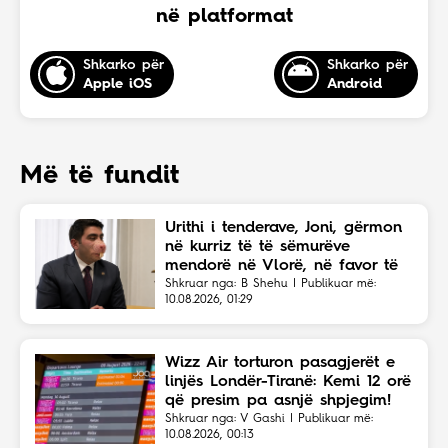
në platformat
Shkarko për
Shkarko për
Apple iOS
Android
Më të fundit
Urithi i tenderave, Joni, gërmon
në kurriz të të sëmurëve
mendorë në Vlorë, në favor të
Eriola Likajt të “Clean Fast”.
Shkruar nga: B Shehu | Publikuar më:
10.08.2026, 01:29
Wizz Air torturon pasagjerët e
linjës Londër-Tiranë: Kemi 12 orë
që presim pa asnjë shpjegim!
Shkruar nga: V Gashi | Publikuar më:
10.08.2026, 00:13