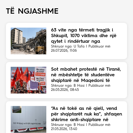
TË NGJASHME
63 vite nga tërmeti tragjik i
Shkupit, 1070 viktima dhe një
qytet i rindërtuar nga
solidariteti botëror
Shkruar nga: U Tafa | Publikuar më:
26.07.2026, 11:06
Sot mbahet protestë në Tiranë,
në mbështetje të studentëve
shqiptarë në Maqedoni të
Veriut
Shkruar nga: B Hasi | Publikuar më:
26.05.2026, 08:45
“As në tokë as në qiell, vend
për shqiptarët nuk ka”, shfaqen
shkrime anti-shqiptare në
Shkup
Shkruar nga: B Hasi | Publikuar më:
21.05.2026, 13:40