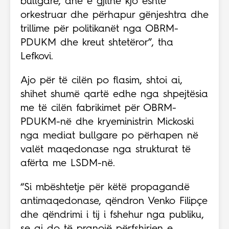
bullgare, dhe e gjithë kjo është
orkestruar dhe përhapur gënjeshtra dhe
trillime për politikanët nga OBRM-
PDUKM dhe kreut shtetëror”, tha
Lefkovi.
Ajo për të cilën po flasim, shtoi ai,
shihet shumë qartë edhe nga shpejtësia
me të cilën fabrikimet për OBRM-
PDUKM-në dhe kryeministrin Mickoski
nga mediat bullgare po përhapen në
valët maqedonase nga strukturat të
afërta me LSDM-në.
“Si mbështetje për këtë propagandë
antimaqedonase, qëndron Venko Filipçe
dhe qëndrimi i tij i fshehur nga publiku,