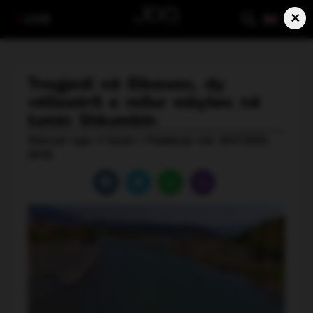
×
LIVE
Tragjedi në Elbasan, dy
vëllezërit e mitur mbyten në
lumin Shkumbin
Shkruar nga: V Gashi | Publikuar më: 18.07.2025,
20:52