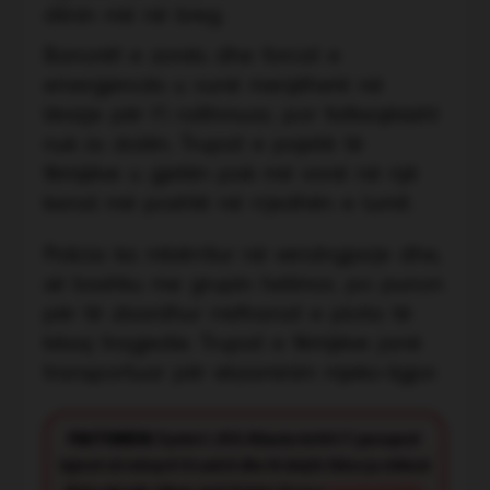
dilnin më në breg.
Banorët e zonës dhe forcat e
emergjencës u vunë menjëherë në
lëvizje për t’i ndihmuar, por fatkeqësisht
nuk ia dolën. Trupat e pajetë të
fëmijëve u gjetën pak më vonë në një
kanal më poshtë në rrjedhën e lumit.
Policia ka mbërritur në vendngjarje dhe,
së bashku me grupin hetimor, po punon
për të zbardhur rrethanat e plota të
kësaj tragjedie. Trupat e fëmijëve janë
transportuar për ekzaminim mjeko-ligjor.
FACT CHECK:
Synimi i JOQ Albania është t’i paraqesë
lajmet në mënyrë të saktë dhe të drejtë. Nëse ju shikoni