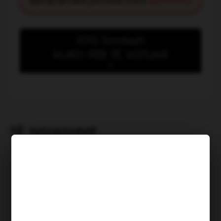
diçka që nuk shkon, jeni të lutur të na e
raportoni këtu
.
JOQ Sondazh
KLIKO PËR TË VOTUAR
Kush meriton të shpallet
“Heroi i muajit Korrik”?
TË NGJASHME
“Ky lokal kryen punime në mes
të natës dhe bën zhurmë prej
muajsh, askush s’merr masa”
Shkruar nga: V Gashi | Publikuar më:
06.08.2026, 00:41