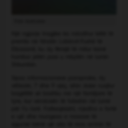
Foto ilustruese
Një ngjarje tragjike ka ndodhur këtë të
premte në fshatin Labinot-Fushë të
Elbasanit, ku dy fëmijë të mitur kanë
humbur jetën pasi u mbytën në lumin
Shkumbin.
Sipas informacioneve paraprake, dy
vëllezër, 7 dhe 9 vjeç, ishin duke ruajtur
bagëtitë së bashku me një familjare të
tyre, kur vendosën të futeshin në lumë
për t’u larë. Fatkeqësisht, rrjedha e fortë
e ujit dhe mungesa e masave të
sigurisë bënë që ata të mos arrinin të